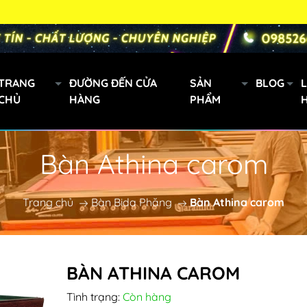
TRANG
ĐƯỜNG ĐẾN CỬA
SẢN
BLOG
L
CHỦ
HÀNG
PHẨM
Bàn Athina carom
Gậy bi a xách tay
Mini
Trang chủ
Bàn Bida Phăng
Cơ Bida Predator
Bàn Athina carom
h
Gậy Fury
BÀN ATHINA CAROM
oanh
Tình trạng:
Còn hàng