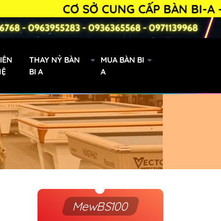
CƠ SỞ CUNG CẤP BÀN BI-A - PHỤ 
IÊN
THAY NỶ BÀN
MUA BÀN BI
HỆ
BI A
A
Bàn Bi-a 9019 lướt
MewBS100