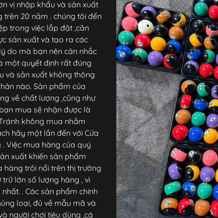
ơn vị nhập khẩu và sản xuất
ng trên 20 năm . chúng tôi đến
p trong việc lắp đặt ,căn
vực sản xuất và tạo ra các
 lý do mà bạn nên cân nhắc
à một quyết định rất đúng
hẩu và sản xuất không thông
 nhân nào. Sản phẩm của
òng về chất lượng ,cũng như
 bạn mua sẽ nhận được là
i. Tránh không mua nhầm
ách hãy một lần đến với Cửa
 . Việc mua hàng của quý
à sản xuất khiến sản phẩm
hàng trôi nổi trên thị trường
trữ lớn số lượng hàng , vì
 nhất. . Các sản phẩm chính
ủng loại, đủ về mẫu mã và
à người chơi tiêu dùng ,cá