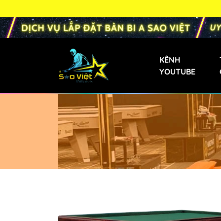
KÊNH
YOUTUBE
Bàn Bi-a Phăng
Bàn Bida Phăng 
Bàn Bi-a Gia Đìn
Bàn Bi-a Mini
Bàn Bi-a Trẻ Em
Bàn Bi-a Liên D