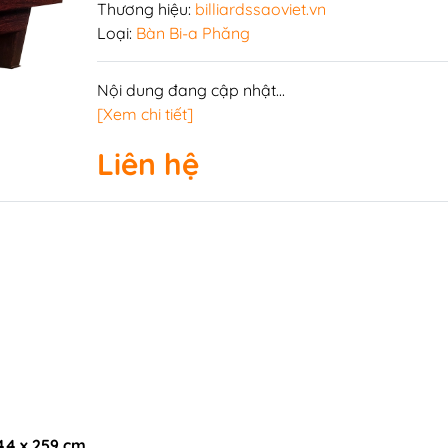
n
Thương hiệu:
billiardssaoviet.vn
Loại:
Bàn Bi-a Phăng
Nội dung đang cập nhật...
i-a
Bàn bi lắc văn phòng
[Xem chi tiết]
a
Phụ kiện bàn bi lắc
Liên hệ
Bàn bi lắc gia đình
Bàn bi lắc mini
Bàn bi lắc cũ
44 x 259 cm.