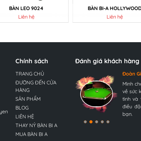
BÀN LEO 9024
BÀN BI-A HOLLYWOO
Liên hệ
Liên hệ
Chi tiết
Chi tiết
Chính sách
Đánh giá khách hàng
TRANG CHỦ
Hương 
Đoàn G
Ngọc A
ĐƯỜNG ĐẾN CỬA
Đội ngũ
Mình ch
Mình ch
HÀNG
tận tìn
về sức 
về sức 
bàn bi-
bàn bi-
SẢN PHẨM
nữa và 
tình và
tình và
Nam, tôi
điều đặ
điều đặ
BLOG
yen
bạn.
bạn.
LIÊN HỆ
THAY NỶ BÀN BI A
MUA BÀN BI A