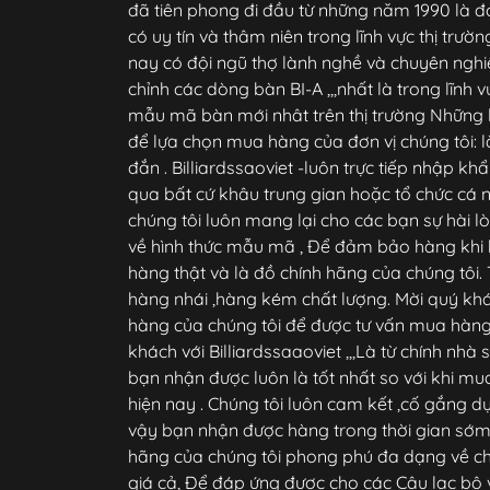
đã tiên phong đi đầu từ những năm 1990 là đ
có uy tín và thâm niên trong lĩnh vực thị trườ
nay có đội ngũ thợ lành nghề và chuyên nghiệ
chỉnh các dòng bàn BI-A ,,,nhất là trong lĩnh 
mẫu mã bàn mới nhât trên thị trường Những
để lựa chọn mua hàng của đơn vị chúng tôi: l
đắn . Billiardssaoviet -luôn trực tiếp nhập k
qua bất cứ khâu trung gian hoặc tổ chức cá
chúng tôi luôn mang lại cho các bạn sự hài l
về hình thức mẫu mã , Để đảm bảo hàng khi
hàng thật và là đồ chính hãng của chúng tô
hàng nhái ,hàng kém chất lượng. Mời quý kh
hàng của chúng tôi để được tư vấn mua hàng
khách với Billiardssaaoviet ,,,Là từ chính nh
bạn nhận được luôn là tốt nhất so với khi mua 
hiện nay . Chúng tôi luôn cam kết ,cố gắng dự 
vậy bạn nhận được hàng trong thời gian sớm
hãng của chúng tôi phong phú đa dạng về ch
giá cả, Để đáp ứng được cho các Câu lạc bộ v