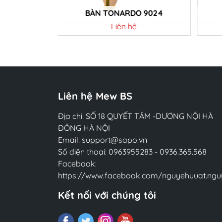
ELPHI
BÀN TONARDO 9024
Liên hệ
Chi tiết
Liên hệ Mew BS
Địa chỉ: SỐ 18 QUYẾT TÂM -DƯƠNG NỘI HÀ
ĐÔNG HÀ NỘI
Email:
support@sapo.vn
Số điện thoại:
0963955283
-
0936.365.568
Facebook:
https://www.facebook.com/nguyehuuat.ngu
Kết nối với chúng tôi