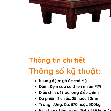
Bàn Bi-a Drago
Bàn Bi-a Thi Đấu
Vải nỉ trải bàn B
Quấn chỉ cơ bid
Bo đầu cơ bida
Bọc da cơ bida
Thông tin chi tiết
Phụ kiện BiDa
Găng tay Bida
Thông số kỹ thuật:
Băng Cao Su
Khung đệm: gỗ óc chó Mỹ.
Bóng Bi A
Đệm: Đệm cao su thiên nhiên P79.
Nơ Bi A
Điều chỉnh: 19 bu lông điều chỉnh.
Đá phiến: 3 chiếc. 25 hoặc 50mm.
Trọng lượng: Ca. 370 hoặc 500kg.
Kích thước bên ngoài: 134 x 239 hoặc 1