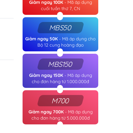
Giảm ngay 100K
- Mã áp dụng
cuối tuần thứ 7, CN
MBS50
Giảm ngay 50K
- Mã áp dụng cho
Bộ 12 cung hoàng đạo
MBS150
Giảm ngay 150K
- Mã áp dụng
cho đơn hàng từ 1.000.000đ
M700
Giảm ngay 700K
- Mã áp dụng
cho đơn hàng từ 5.000.000đ