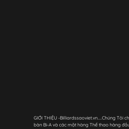
GIỚI THIỆU -Billiardssaoviet.vn.....Chúng Tô
bàn Bi-A và các mặt hàng Thể thao hàng đầu