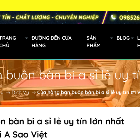
TRANG
ĐƯỜNG ĐẾN CỬA
SẢN
BLOG
L
CHỦ
HÀNG
PHẨM
buôn bàn bi a sỉ lẻ uy t
Gậy bi a xách tay
Mini
hủ
Dịch Vụ
Cửa hàng bán buôn bàn bi a sỉ lẻ uy tín #1
Cơ Bida Predator
h
Gậy Fury
n bàn bi a
sỉ lẻ uy tín lớn nhất
 A Sao Việt
oanh