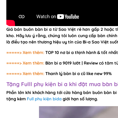
Giá bán buôn bàn bi a từ Sao Việt rẻ hơn gấp 2 hoặc th
kho. Hãy lưu ý rằng, chúng tôi luôn cung cấp bàn chín
là điều tạo nên thương hiệu uy tín của Bi-a Sao Việt su
=====> Xem thêm:
TOP 10 nơ bi a thịnh hành & tốt nhất
=====> Xem thêm:
Bàn bi a 9019 lướt | Review có tâm 
=====> Xem thêm:
Thanh lý bàn bi a cũ like new 99%
Tặng Fulll phụ kiện bi a khi đặt mua bàn bi
Phần lớn khi khách hàng tới cửa hàng bán buôn bàn bi a
tặng kèm
Full phụ kiện bida
giới hạn số lượng.