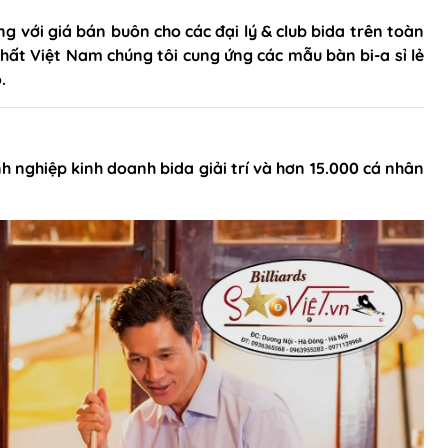
n
g với giá bán buôn cho các đại lý & club bida trên toàn
hất Việt Nam chúng tôi cung ứng các mẫu bàn bi-a sỉ lẻ
.
i-a
Bàn bi lắc văn phòng
a
Phụ kiện bàn bi lắc
h nghiệp kinh doanh bida giải trí và hơn 15.000 cá nhân
Bàn bi lắc gia đình
Bàn bi lắc mini
Bàn bi lắc cũ