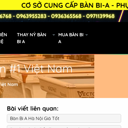
CƠ SỞ CUNG CẤP BÀN BI-A - PHỤ KIỆN
IÊN
THAY NỶ BÀN
MUA BÀN BI
HỆ
BI A
A
ín #1 Việt Nam
Bàn Bi-a 9019 lướt
 Việt Nam
Bài viết liên quan:
Bàn Bi A Hà Nội Giá Tốt