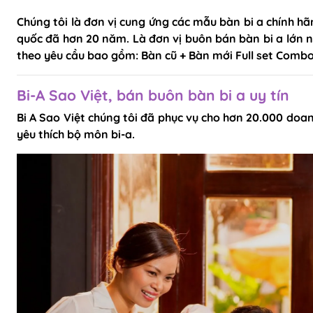
Bàn Bi-a Drago
Chúng tôi là đơn vị cung ứng các mẫu bàn bi a chính hãn
Bàn Bi-a Thi Đấu
quốc đã hơn 20 năm. Là đơn vị buôn bán bàn bi a lớn n
theo yêu cầu bao gồm: Bàn cũ + Bàn mới Full set Combo
Vải nỉ trải bàn B
Bi-A Sao Việt, bán buôn bàn bi a uy tín
Quấn chỉ cơ bid
Bi A Sao Việt chúng tôi đã phục vụ cho hơn 20.000 doan
Bo đầu cơ bida
yêu thích bộ môn bi-a.
Bọc da cơ bida
Phụ kiện BiDa
Găng tay Bida
Băng Cao Su
Bóng Bi A
Nơ Bi A