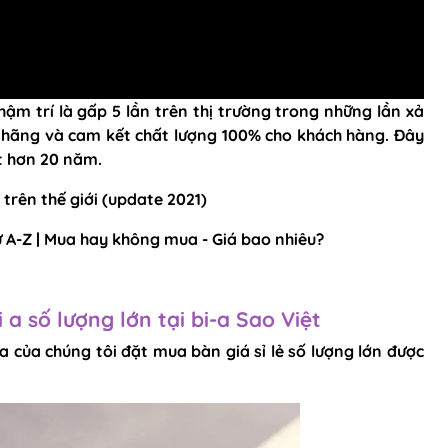
ậm trí là gấp 5 lần trên thị trường trong những lần xả
h hãng và cam kết chất lượng 100% cho khách hàng. Đây
ốt hơn 20 năm.
 trên thế giới (update 2021)
từ A-Z | Mua hay không mua - Giá bao nhiêu?
 a số lượng lớn tại bi-a Sao Việt
 của chúng tôi đặt mua bàn giá sỉ lẻ số lượng lớn được