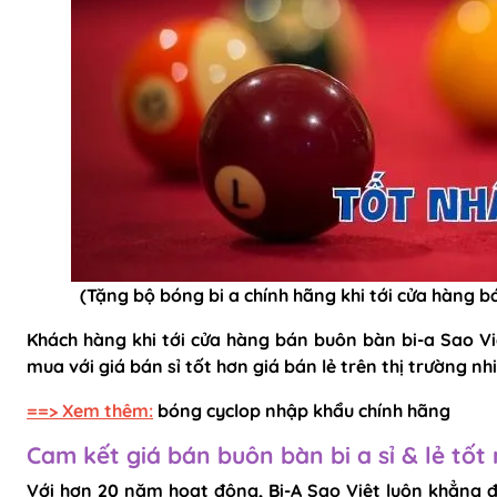
(Tặng bộ
bóng bi a
chính hãng khi tới cửa hàng b
Khách hàng khi tới cửa hàng bán buôn bàn bi-a Sao V
mua với giá bán sỉ tốt hơn giá bán lẻ trên thị trường nhi
==> Xem thêm:
bóng cyclop nhập khẩu chính hãng
Cam kết giá bán buôn bàn bi a sỉ & lẻ tốt
Với hơn 20 năm hoạt động, Bi-A Sao Việt luôn khẳng đị