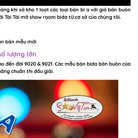
g khi xả kho 1 loạt các loại bàn bi a với giá bán buôn
ới Tài Tài mở show room bida từ cơ sở của chúng tôi.
oàn bàn mẫu mới
số lượng lớn
 cho đến đời 9020 & 9021. Các mẫu bàn bida bán buôn của
ãng chuẩn thi đẩu giải.