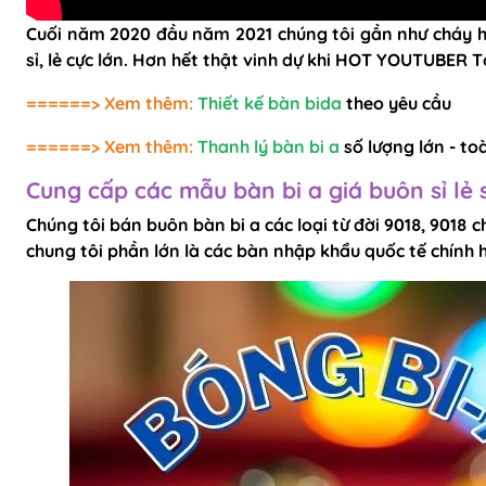
Cuối năm 2020 đầu năm 2021 chúng tôi gần như cháy hàn
sỉ, lẻ cực lớn. Hơn hết thật vinh dự khi HOT YOUTUBER T
======> Xem thêm:
Thiết kế bàn bida
theo yêu cầu
======> Xem thêm:
Thanh lý bàn bi a
số lượng lớn - t
Cung cấp các mẫu bàn bi a giá buôn sỉ lẻ 
Chúng tôi bán buôn bàn bi a các loại từ đời 9018, 9018
chung tôi phần lớn là các bàn nhập khẩu quốc tế chính h