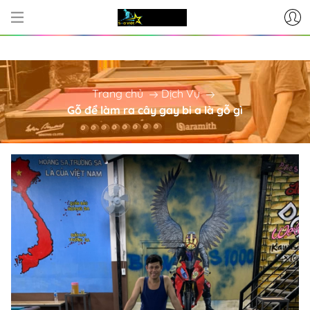
CƠ SỞ CUNG CẤP BÀN BI-A - PHỤ
Trang chủ
Dịch Vụ
Gỗ để làm ra cây gay bi a là gỗ gì