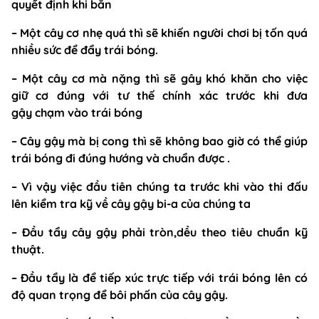
quyết định khi bắn
– Một cây cơ nhẹ quá thì sẽ khiến người chơi bị tốn quá
nhiều sức để đẩy trái bóng.
– Một cây cơ mà nặng thì sẽ gây khó khăn cho việc
giữ cơ đúng với tư thế chính xác trước khi đưa
gậy chạm vào trái bóng
– Cây gậy mà bị cong thì sẽ
không bao giờ
có thể giúp
trái bóng đi đúng hướng và chuẩn được .
– Vì vậy việc đầu tiên chúng ta trước khi vào thi đấu
lên kiểm tra kỹ về cây gậy bi-a của chúng ta
–
Đầu tẩy cây gậy
phải tròn,dều theo tiêu chuẩn kỹ
thuật.
– Đầu tẩy là để tiếp xúc trực tiếp với trái bóng lên có
độ quan trọng để bôi phấn của cây gậy.