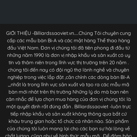
GIỚI THIỆU -Billiardssaoviet.vn.....Chúng Tôi chuyên cung
cấp các mẫu bàn Bi-A và các mặt hàng Thể thao hàng
đầu Việt Nam. Đơn vị chúng tôi đã tiên phong đi đầu từ
những năm 1990 là đơn vị nhập khẩu và sản xuất có uy
tín và thâm niên trong lĩnh vực thị trường trên 20 năm .
chúng tôi đến nay có đội ngũ thợ lành nghề và chuyên
nghiệp trong việc lắp đặt ,căn chỉnh các dòng bàn BI-A
,,,nhất là trong lĩnh vực sản xuất và tạo ra các mẫu mã
bàn mới nhât trên thị trường Những lý do mà bạn nên
cân nhắc để lựa chọn mua hàng của đơn vị chúng tôi: là
một quyết định rất đúng đắn . Billiardssaoviet -luôn trực
tiếp nhập khẩu và sản xuất không thông qua bất cứ
khâu trung gian hoặc tổ chức cá nhân nào. Sản phẩm
của chúng tôi luôn mang lại cho các bạn sự hài lòng về
chất lượng ,cũng như về hình thức mẫu mã , Để đảm bảo