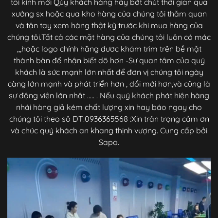
tôi kính mời Qúy khách hàng hãy bớt chút thời gian qua
xưởng sx hoặc qua kho hàng của chúng tôi thăm quan
và tận tay xem hàng thật kỹ trước khi mua hàng của
chúng tôi.Tất cả các mặt hàng của chúng tôi luôn có mác
,,,hoặc logo chính hãng đươc khảm trìm trên bề mặt
thành bàn để nhận biết dõ hơn -Sự quan tâm của quý
khách là sức mạnh lớn nhất để đơn vị chúng tôi ngày
càng lớn mạnh và phát triển hơn , đổi mới hơn,và cũng là
sự động viên lớn nhât ..... . Nếu quý khách phát hiện hàng
nhái hàng giả kém chất lượng xin hay báo ngay cho
chúng tôi theo sô ĐT:0936365568 :Xin trân trọng cảm ơn
và chúc quý khách an khang thịnh vượng. Cung cấp bởi
Sapo.