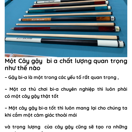
Một Cây gậy bi a chất lượng quan trọng
như thế nào
–
Gậy bi-a
là một trong các yếu tố rất quan trọng ,
– Một cơ thủ chơi bi-a chuyên nghiệp thì luôn phải
có một cây gậy thật tốt
– Một cây
gậy bi-a tốt thì luôn mang lại cho chúng ta
khi cầm một cảm giác thoải mái
và trọng lượng của cây gậy cũng sẽ tạo ra những