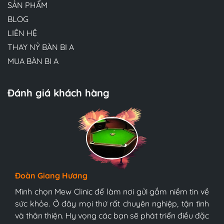
SẢN PHẨM
BLOG
LIÊN HỆ
THAY NỶ BÀN BI A
MUA BÀN BI A
Đánh giá khách hàng
Hương Suri
Đoàn Giang Hương
Ngọc Anh
Đội ngũ bác sĩ tại Mew Clinic rất chuyên nghiệp và
bàn bi-a tonardo s5 9017
bàn bi-a tonardo s5 9017năm 2021
tận tình. Chúc Mew Clinic phát triển mạnh mẽ hơn
Mình chọn Mew Clinic để làm nơi gửi gắm niềm tin về
Mình chọn Mew Clinic để làm nơi gửi gắm niềm tin về
nữa và sớm trở thành trung tâm y tế tốt nhất Việt
sức khỏe. Ở đây mọi thứ rất chuyên nghiệp, tận tình
sức khỏe. Ở đây mọi thứ rất chuyên nghiệp, tận tình
Nam, tôi tin chắc điều đó.
và thân thiện. Hy vọng các bạn sẽ phát triển điều đặc
và thân thiện. Hy vọng các bạn sẽ phát triển điều đặc