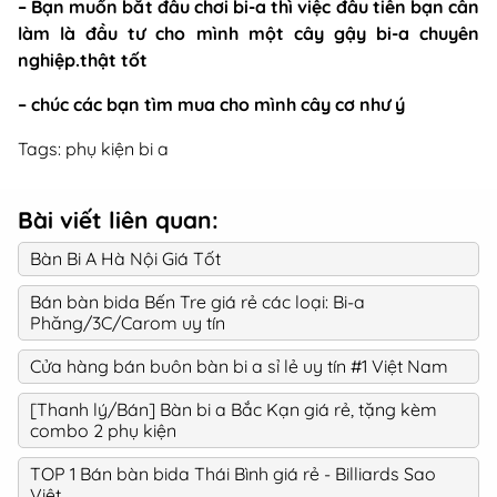
– Bạn muốn bắt đầu chơi bi-a thì việc đầu tiên bạn cần
làm là đầu tư cho mình một cây gậy bi-a chuyên
nghiệp.thật tốt
– chúc các bạn tìm mua cho mình cây cơ như ý
Tags:
phụ kiện bi a
Bài viết liên quan:
Bàn Bi A Hà Nội Giá Tốt
Bán bàn bida Bến Tre giá rẻ các loại: Bi-a
Phăng/3C/Carom uy tín
Cửa hàng bán buôn bàn bi a sỉ lẻ uy tín #1 Việt Nam
[Thanh lý/Bán] Bàn bi a Bắc Kạn giá rẻ, tặng kèm
combo 2 phụ kiện
TOP 1 Bán bàn bida Thái Bình giá rẻ - Billiards Sao
Việt