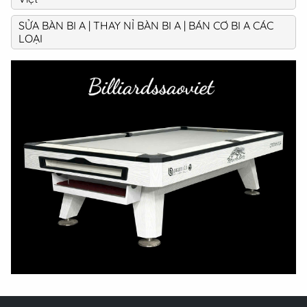
SỬA BÀN BI A | THAY NỈ BÀN BI A | BÁN CƠ BI A CÁC
LOẠI