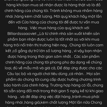
hàng khi bạn mua sẽ nhận được là hàng thật và là đồ
chính hãng của chúng tôi. Tránh không mua nhầm hàng
nhái ,hàng kém chất lượng. Mời quý khách hãy một lần
đến với Cửa hàng của chúng tôi để được tư vấn mua
hàng . Việc mua hàng của quý khách với
Billiardssaaoviet ,,,Là từ chính nhà sản xuất khiến sản
phẩm bạn nhận được luôn là tốt nhất so với khi mua
hàng trôi nổi trên thị trường hiện nay . Chúng tôi luôn cam
kết ,cố gắng dự trữ lớn số lượng hàng , vì vậy bạn nhận
được hàng trong thời gian sớm nhất. . Các sản phẩm
chính hãng của chúng tôi phong phú đa dạng về chủng
loại, đủ về mẫu mã và giá cả, Để đáp ứng được cho các
Câu lạc bộ và người chơi tiêu dùng ,cá nhân. . Mọi sản
phẩm do chúng tôi cung cấp được hưởng chương trình
bảo hành của chính hãng. Trường hợp hàng có lỗi, chúng
tôi sẵn sàng đổi mới trong thời gian 5 ngày kể từ khi giao
hàng. . và đê đáp ứng việc đặt hàng ,tránh mua phải
hàng nhái ,hàng giả,kém chất lượng Một lần nữa Chúng