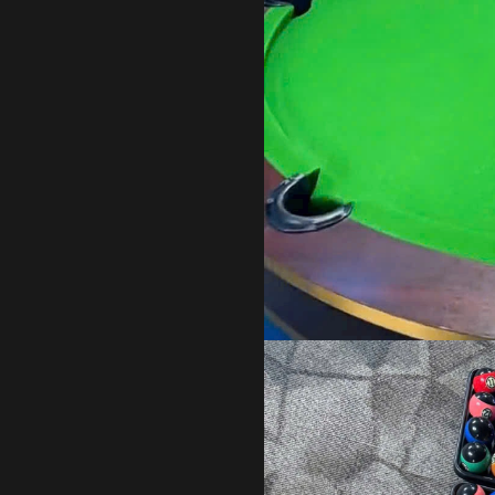
 Ở ĐÂU UY TÍN?
hính hãng và uy tín. Chúng tôi đã hoạt động >20 năm và là cơ