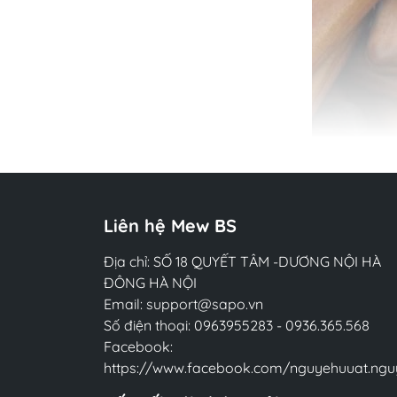
Liên hệ Mew BS
Địa chỉ: SỐ 18 QUYẾT TÂM -DƯƠNG NỘI HÀ
ĐÔNG HÀ NỘI
Email:
support@sapo.vn
Số điện thoại:
0963955283
-
0936.365.568
Facebook:
https://www.facebook.com/nguyehuuat.ngu