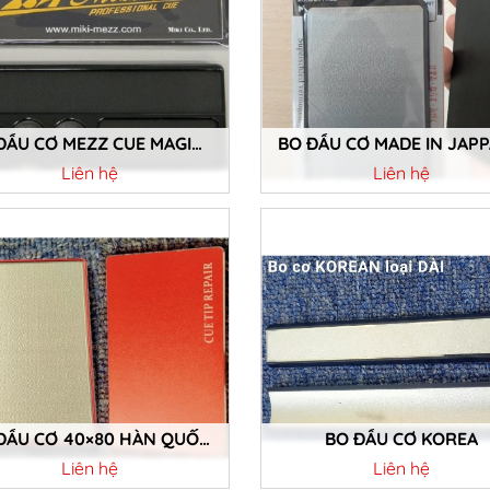
BO ĐẦU CƠ MEZZ CUE MAGIC PROFESSIONAL
Liên hệ
Liên hệ
Chi tiết
Chi tiết
BO ĐẦU CƠ 40×80 HÀN QUỐC GIÁ RẺ
BO ĐẦU CƠ KOREA
Liên hệ
Liên hệ