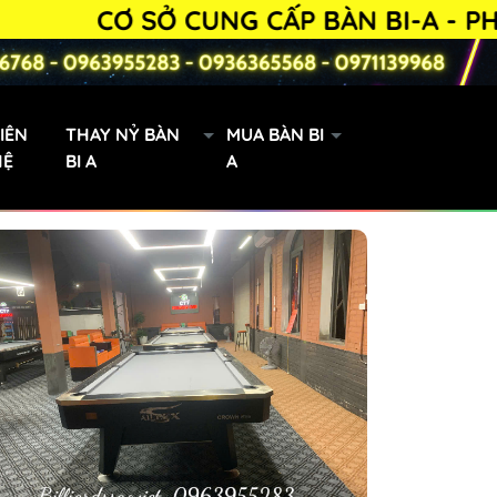
CƠ SỞ CUNG CẤP BÀN BI-A - PHỤ KI
IÊN
THAY NỶ BÀN
MUA BÀN BI
HỆ
BI A
A
Bàn Bi-a 9019 lướt