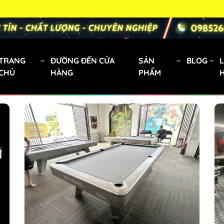
TRANG
ĐƯỜNG ĐẾN CỬA
SẢN
BLOG
L
CHỦ
HÀNG
PHẨM
Gậy bi a xách tay
Mini
Cơ Bida Predator
h
Gậy Fury
oanh