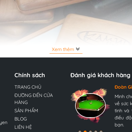
Xem thêm
Chính sách
Đánh giá khách hàng
TRANG CHỦ
Hương 
Đoàn G
Ngọc A
ĐƯỜNG ĐẾN CỬA
Đội ngũ
Mình ch
Mình ch
HÀNG
tận tìn
về sức 
về sức 
bàn bi-
bàn bi-
SẢN PHẨM
nữa và 
tình và
tình và
Nam, tôi
điều đặ
điều đặ
BLOG
yen
bạn.
bạn.
LIÊN HỆ