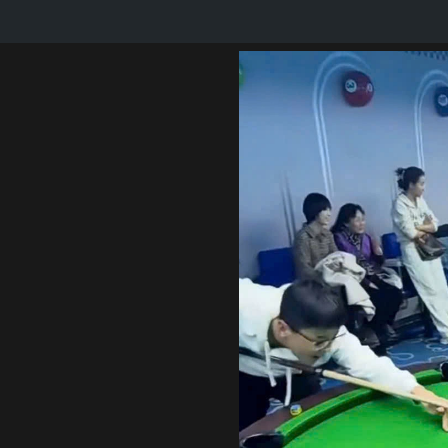
như mới. Cho phép bạn giao bóng, điều bi chính xác.
c đầu lơ gậy. Khi trở thành cao thủ bi-a bạn sẽ biết bo đầu 
DỤNG NHƯ THẾ NÀO?
hất. Từ cơ thủ cá nhân nghiệp dư đến các tuyển thủ chuyên ng
ề mặt bo. Khéo tay dũa bo tròn đầu cơ.
kim đồng hồ từ dưới lên xung quanh đầu cơ
 tiếp tục bo ngọn cơ trên bề mặt gỗ đến khi ưng ý.