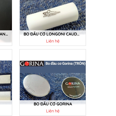
BO ĐẦU CƠ MADE IN JAPPAN GỖ MUN (NHẬT)
BO ĐẦU CƠ LONGONI CAUDRON
Liên hệ
Chi tiết
BO ĐẦU CƠ GORINA
Liên hệ