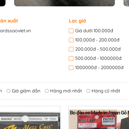
n
ản xuất
Lọc giá
liardssaoviet.vn
Giá dưới 100.000đ
i-a
Bàn bi lắc văn phòng
100.000đ - 200.000đ
a
Phụ kiện bàn bi lắc
200.000đ - 500.000đ
Bàn bi lắc gia đình
500.000đ - 1000000đ
Bàn bi lắc mini
1000000đ - 2000000đ
Bàn bi lắc cũ
Giá trên 2000000đ
n
Giá giảm dần
Hàng mới nhất
Hàng cũ nhất