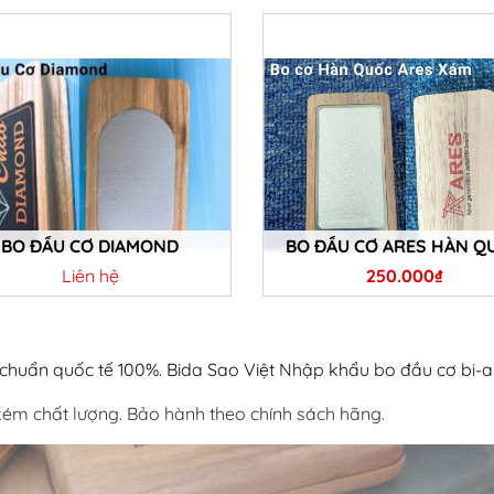
Chi tiết
Chi tiết
BO ĐẦU CƠ DIAMOND
BO ĐẦU CƠ ARES HÀN Q
Liên hệ
250.000₫
Chi tiết
Chi tiết
huẩn quốc tế 100%. Bida Sao Việt Nhập khẩu bo đầu cơ bi-a từ
 kém chất lượng. Bảo hành theo chính sách hãng.