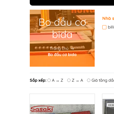
Bàn Bi-a Drago
Bàn Bi-a Thi Đấu
Bo đầu cơ
Nhà s
bil
Vải nỉ trải bàn B
bida
Quấn chỉ cơ bid
Bo đầu cơ bida
Trang chủ
Bọc da cơ bida
Bo đầu cơ bida
Phụ kiện BiDa
Găng tay Bida
Băng Cao Su
Sắp xếp:
A → Z
Z → A
Giá tăng dầ
Bóng Bi A
Nơ Bi A