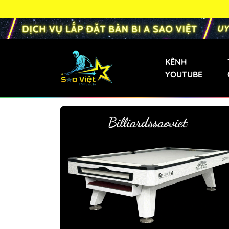
KÊNH
YOUTUBE
Bàn Bi-a Phăng
Bàn Bida Phăng 
Bàn Bi-a Gia Đìn
Bàn Bi-a Mini
Bàn Bi-a Trẻ Em
Bàn Bi-a Liên D