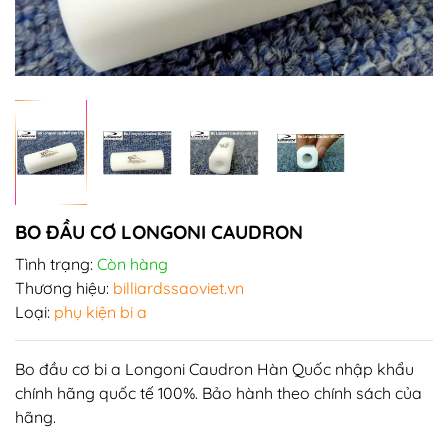
BO ĐẦU CƠ LONGONI CAUDRON
Tình trạng:
Còn hàng
Thương hiệu:
billiardssaoviet.vn
Loại:
phụ kiện bi a
Bo đầu cơ bi a
Longoni Caudron Hàn Quốc nhập khẩu
chính hãng quốc tế 100%. Bảo hành theo chính sách của
hãng.