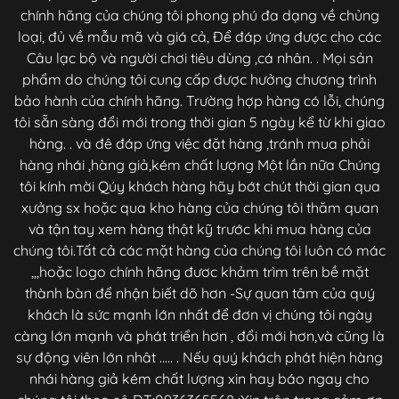
chính hãng của chúng tôi phong phú đa dạng về chủng
loại, đủ về mẫu mã và giá cả, Để đáp ứng được cho các
Câu lạc bộ và người chơi tiêu dùng ,cá nhân. . Mọi sản
phẩm do chúng tôi cung cấp được hưởng chương trình
bảo hành của chính hãng. Trường hợp hàng có lỗi, chúng
tôi sẵn sàng đổi mới trong thời gian 5 ngày kể từ khi giao
hàng. . và đê đáp ứng việc đặt hàng ,tránh mua phải
hàng nhái ,hàng giả,kém chất lượng Một lần nữa Chúng
tôi kính mời Qúy khách hàng hãy bớt chút thời gian qua
xưởng sx hoặc qua kho hàng của chúng tôi thăm quan
và tận tay xem hàng thật kỹ trước khi mua hàng của
chúng tôi.Tất cả các mặt hàng của chúng tôi luôn có mác
,,,hoặc logo chính hãng đươc khảm trìm trên bề mặt
thành bàn để nhận biết dõ hơn -Sự quan tâm của quý
khách là sức mạnh lớn nhất để đơn vị chúng tôi ngày
càng lớn mạnh và phát triển hơn , đổi mới hơn,và cũng là
sự động viên lớn nhât ..... . Nếu quý khách phát hiện hàng
nhái hàng giả kém chất lượng xin hay báo ngay cho