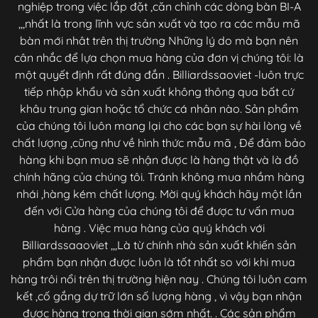
nghiệp trong việc lắp đặt ,căn chỉnh các dòng bàn BI-A
,,,nhất là trong lĩnh vực sản xuất và tạo ra các mẫu mã
bàn mới nhât trên thị trường Những lý do mà bạn nên
cân nhắc để lựa chọn mua hàng của đơn vị chúng tôi: là
một quyết định rất đúng đắn . Billiardssaoviet -luôn trực
tiếp nhập khẩu và sản xuất không thông qua bất cứ
khâu trung gian hoặc tổ chức cá nhân nào. Sản phẩm
của chúng tôi luôn mang lại cho các bạn sự hài lòng về
chất lượng ,cũng như về hình thức mẫu mã , Để đảm bảo
hàng khi bạn mua sẽ nhận được là hàng thật và là đồ
chính hãng của chúng tôi. Tránh không mua nhầm hàng
nhái ,hàng kém chất lượng. Mời quý khách hãy một lần
đến với Cửa hàng của chúng tôi để được tư vấn mua
hàng . Việc mua hàng của quý khách với
Billiardssaaoviet ,,,Là từ chính nhà sản xuất khiến sản
phẩm bạn nhận được luôn là tốt nhất so với khi mua
hàng trôi nổi trên thị trường hiện nay . Chúng tôi luôn cam
kết ,cố gắng dự trữ lớn số lượng hàng , vì vậy bạn nhận
được hàng trong thời gian sớm nhất. . Các sản phẩm