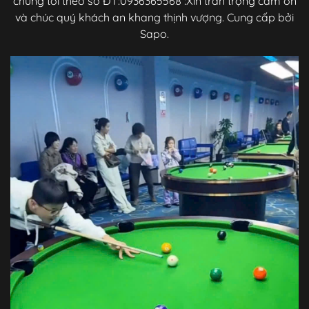
chúng tôi theo sô ĐT:0936365568 :Xin trân trọng cảm ơn
và chúc quý khách an khang thịnh vượng. Cung cấp bởi
Sapo.