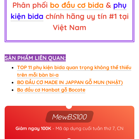
Phân phối
bo đầu cơ bida
&
phụ
kiện bida
chính hãng
uy tín #1 tại
Việt Nam
SẢN PHẨM LIÊN QUAN:
TOP 11 phụ kiện bida quan trọng không thể thiếu
trên mỗi bàn bi-a
BO ĐẦU CƠ MADE IN JAPPAN GỖ MUN (NHẬT)
Bo đầu cơ Hanbat gỗ Bocote
MewBS100
Giảm ngay 100K
- Mã áp dụng cuối tuần thứ 7, CN