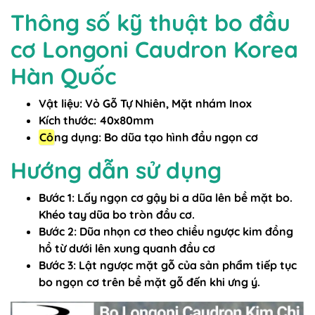
Thông số kỹ thuật bo đầu
cơ Longoni Caudron Korea
Hàn Quốc
Vật liệu: Vỏ Gỗ Tự Nhiên, Mặt nhám Inox
Kích thước: 40x80mm
Cô
ng dụng: Bo dũa tạo hình đầu ngọn cơ
Hướng dẫn sử dụng
Bước 1: Lấy ngọn cơ gậy bi a dũa lên bề mặt bo.
Khéo tay dũa bo tròn đầu cơ.
Bước 2: Dũa nhọn cơ theo chiều ngược kim đồng
hồ từ dưới lên xung quanh đầu cơ
Bước 3: Lật ngược mặt gỗ của sản phẩm tiếp tục
bo ngọn cơ trên bề mặt gỗ đến khi ưng ý.