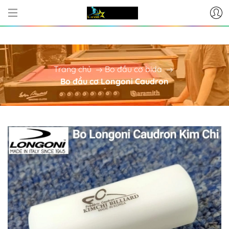
CƠ SỞ CUNG CẤP BÀN BI-A - PHỤ KI
Trang chủ
Bo đầu cơ bida
Bo đầu cơ Longoni Caudron