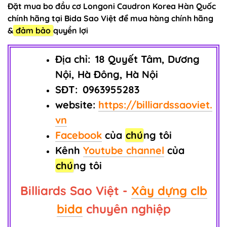
Đặt mua bo đầu cơ Longoni Caudron Korea Hàn Quốc
chính hãng tại Bida Sao Việt để mua hàng chính hãng
&
đảm bảo
quyền lợi
Địa chỉ:
18 Quyết Tâm, Dương
Nội, Hà Đông, Hà Nội
SĐT:
0963955283
website:
https://billiardssaoviet.
vn
Facebook
của
chú
ng tôi
Kênh
Youtube channel
của
chú
ng tôi
Billiards Sao Việt -
Xây dựng clb
bida
chuyên nghiệp