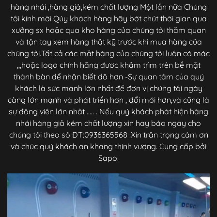
hàng nhái ,hàng giả,kém chất lượng Một lần nữa Chúng
tôi kính mời Qúy khách hàng hãy bớt chút thời gian qua
xưởng sx hoặc qua kho hàng của chúng tôi thăm quan
và tận tay xem hàng thật kỹ trước khi mua hàng của
chúng tôi.Tất cả các mặt hàng của chúng tôi luôn có mác
,,,hoặc logo chính hãng đươc khảm trìm trên bề mặt
thành bàn để nhận biết dõ hơn -Sự quan tâm của quý
khách là sức mạnh lớn nhất để đơn vị chúng tôi ngày
càng lớn mạnh và phát triển hơn , đổi mới hơn,và cũng là
sự động viên lớn nhât ..... . Nếu quý khách phát hiện hàng
nhái hàng giả kém chất lượng xin hay báo ngay cho
chúng tôi theo sô ĐT:0936365568 :Xin trân trọng cảm ơn
và chúc quý khách an khang thịnh vượng. Cung cấp bởi
Sapo.