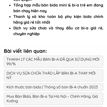
Tổng hợp mẫu bàn bida mini & bi-a trẻ em đang
bán chạy hiện nay
Thanh lý xả kho toàn bộ phụ kiện bida chính
hãng giá rẻ tốt nhất
Dịch vụ sửa chưa và thay đầu cơ bi-a giá rẻ,
chuyên nghiệp
Bài viết liên quan:
THANH LÝ CÁC MẪU BÀN BI-A ĐÃ QUA SỬ DỤNG MỚI
99/%
DỊCH VỤ SỬA CHỮA THÁO LẮP BÀN BI-A THAY MỚI
NỶ
Kích thước bàn bida | Thông số bàn Bi-A chuẩn 2023
Mua Bàn Bida, Bàn Bi-a Tại Hà Nội – Chính Hãng, Giá
Xưởng