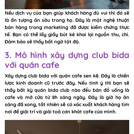
Nếu dịch vụ của bạn giúp khách hàng đủ vui thì đó sẽ
là ấn tượng ăn sâu trong họ. Đây là một nghệ thuật
bán hàng trong marketing đã được kiểm chứng thực
tế. Bạn có thể lấy giấy bút kê khai lại nguồn thu, chi.
Đảm bảo sẽ thấy bất ngờ tột độ.
3. Mô hình xây dựng club bida
với quán cafe
Xây dựng club bida với quán cafe sen kẽ. Đây là chiến
lược kinh doanh cũ trước đây. Nếu tinh ý thì bạn sẽ
thấy bất kỳ quán bida club nào đều bán đồ uống là
cafe và mở cửa từ 8h sáng ngày. Đây là giờ họ ăn
sáng đã xong, tất nhiên sẽ có xác xuất khách hàng tìm
nơi để giải trí và giải toả cơn khát cafe của mình.