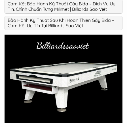
Cam Kết Bảo Hành Kỹ Thuật Gậy Bida – Dịch Vụ Uy
Tín, Chỉnh Chuẩn Từng Milimet | Billiards Sao Việt
Bảo Hành Kỹ Thuật Sau Khi Hoàn Thiện Gậy Bida –
Cam Kết Uy Tín Tại Billiards Sao Việt