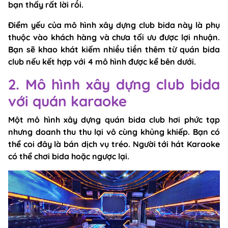
bạn thấy rất lời rồi.
Điểm yếu của mô hình xây dựng club bida này là phụ
thuộc vào khách hàng và chưa tối ưu được lợi nhuận.
Bạn sẽ khao khát kiếm nhiều tiền thêm từ quán bida
club nếu kết hợp với 4 mô hình được kể bên dưới.
2. Mô hình xây dựng club bida
với quán karaoke
Một mô hình xây dựng quán bida club hơi phức tạp
nhưng doanh thu thu lại vô cùng khủng khiếp. Bạn có
thể coi đây là bán dịch vụ tréo. Người tới hát Karaoke
có thể chơi bida hoặc ngược lại.