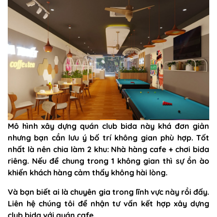
Mô hình xây dựng quán club bida này khá đơn giản
nhưng bạn cần lưu ý bố trí không gian phù hợp. Tốt
nhất là nên chia làm 2 khu: Nhà hàng cafe + chơi bida
riêng. Nếu để chung trong 1 không gian thì sự ồn ào
khiến khách hàng cảm thấy không hài lòng.
Và bạn biết ai là chuyên gia trong lĩnh vực này rồi đấy.
Liên hệ chúng tôi để nhận tư vấn kết hợp xây dựng
club bida với quán cafe.