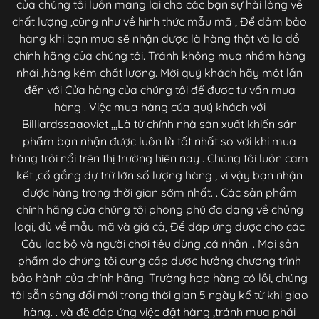
của chúng tôi luôn mang lại cho các bạn sự hài lòng về
chất lượng ,cũng như về hình thức mẫu mã , Để đảm bảo
hàng khi bạn mua sẽ nhận được là hàng thật và là đồ
chính hãng của chúng tôi. Tránh không mua nhầm hàng
nhái ,hàng kém chất lượng. Mời quý khách hãy một lần
đến với Cửa hàng của chúng tôi để được tư vấn mua
hàng . Việc mua hàng của quý khách với
Billiardssaaoviet ,,,Là từ chính nhà sản xuất khiến sản
phẩm bạn nhận được luôn là tốt nhất so với khi mua
hàng trôi nổi trên thị trường hiện nay . Chúng tôi luôn cam
kết ,cố gắng dự trữ lớn số lượng hàng , vì vậy bạn nhận
được hàng trong thời gian sớm nhất. . Các sản phẩm
chính hãng của chúng tôi phong phú đa dạng về chủng
loại, đủ về mẫu mã và giá cả, Để đáp ứng được cho các
Câu lạc bộ và người chơi tiêu dùng ,cá nhân. . Mọi sản
phẩm do chúng tôi cung cấp được hưởng chương trình
bảo hành của chính hãng. Trường hợp hàng có lỗi, chúng
tôi sẵn sàng đổi mới trong thời gian 5 ngày kể từ khi giao
hàng. . và đê đáp ứng việc đặt hàng ,tránh mua phải