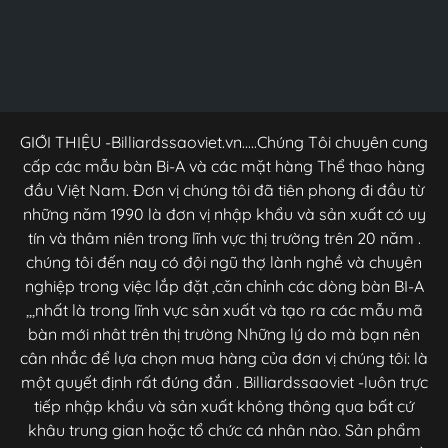
GIỚI THIỆU -Billiardssaoviet.vn.....Chúng Tôi chuyên cung
cấp các mẫu bàn Bi-A và các mặt hàng Thể thao hàng
đầu Việt Nam. Đơn vị chúng tôi đã tiên phong đi đầu từ
những năm 1990 là đơn vị nhập khẩu và sản xuất có uy
tín và thâm niên trong lĩnh vực thị trường trên 20 năm .
chúng tôi đến nay có đội ngũ thợ lành nghề và chuyên
nghiệp trong việc lắp đặt ,căn chỉnh các dòng bàn BI-A
,,,nhất là trong lĩnh vực sản xuất và tạo ra các mẫu mã
bàn mới nhât trên thị trường Những lý do mà bạn nên
cân nhắc để lựa chọn mua hàng của đơn vị chúng tôi: là
một quyết định rất đúng đắn . Billiardssaoviet -luôn trực
tiếp nhập khẩu và sản xuất không thông qua bất cứ
khâu trung gian hoặc tổ chức cá nhân nào. Sản phẩm