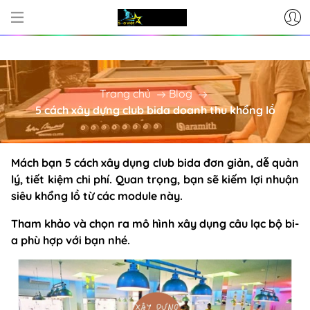
 CẤP BÀN BI-A - PHỤ KIỆN BI-A CƠ 
Trang chủ
Blog
5 cách xây dựng club bida doanh thu khổng lồ
Mách bạn 5 cách xây dụng club bida đơn giản, dễ quản
lý, tiết kiệm chi phí. Quan trọng, bạn sẽ kiếm lợi nhuận
siêu khổng lồ từ các module này.
Tham khảo và chọn ra mô hình xây dụng câu lạc bộ bi-
a phù hợp với bạn nhé.