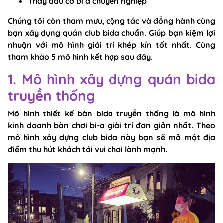
Thay đầu cơ bi a
chuyên nghiệp
Chúng tôi còn tham mưu, cộng tác và đồng hành cùng
bạn xây dụng quán club bida chuẩn. Giúp bạn kiệm lợi
nhuận với mô hình giải trí khép kín tốt nhất. Cùng
tham khảo 5 mô hình kết hợp sau đây.
1. Mô hình xây dựng quán bida
truyền thống
Mô hình
thiết kế bàn bida
truyền thống là mô hình
kinh doanh bàn chơi bi-a giải trí đơn giản nhất. Theo
mô hình xây dựng club bida này bạn sẽ mở một địa
điểm thu hút khách tới vui chơi lành mạnh.