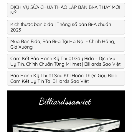
DỊCH VỤ SỬA CHỮA THÁO LẮP BÀN BI-A THAY MỚI
NỶ
Kích thước bàn bida | Thông số bàn Bi-A chuẩn
2023
Mua Bàn Bida, Bàn Bi-a Tại Hà Nội – Chính Hãng,
Giá Xưởng
Cam Kết Bảo Hành Kỹ Thuật Gậy Bida – Dịch Vụ
Uy Tín, Chỉnh Chuẩn Từng Milimet | Billiards Sao Việt
Bảo Hành Kỹ Thuật Sau Khi Hoàn Thiện Gậy Bida –
Cam Kết Uy Tín Tại Billiards Sao Việt