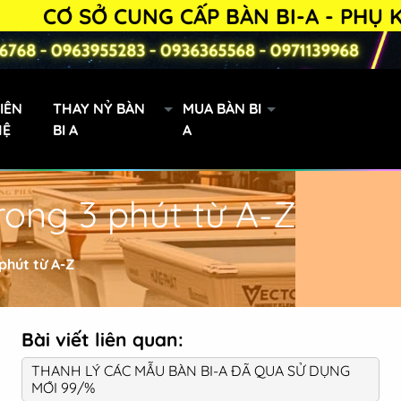
CƠ SỞ CUNG CẤP BÀN BI-A - PHỤ KIỆN
IÊN
THAY NỶ BÀN
MUA BÀN BI
HỆ
BI A
A
rong 3 phút từ A-Z
Bàn Bi-a 9019 lướt
phút từ A-Z
Bài viết liên quan:
THANH LÝ CÁC MẪU BÀN BI-A ĐÃ QUA SỬ DỤNG
MỚI 99/%