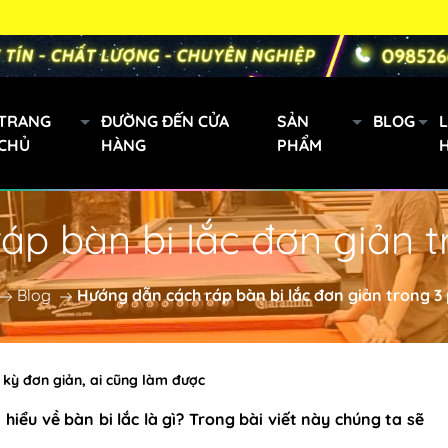
TRANG
ĐƯỜNG ĐẾN CỬA
SẢN
BLOG
L
CHỦ
HÀNG
PHẨM
p bàn bi lắc đơn giản t
Gậy bi a xách tay
Mini
Blog
Hướng dẫn cách ráp bàn bi lắc đơn giản trong 3 
Cơ Bida Predator
h
Gậy Fury
 kỳ đơn giản, ai cũng làm được
m hiểu về
bàn bi lắc là gì
? Trong bài viết này chúng ta sẽ
oanh