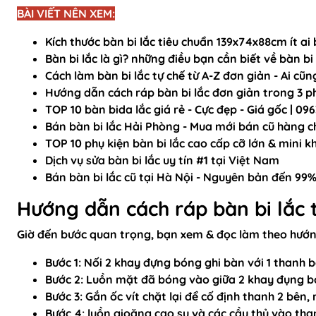
BÀI VIẾT NÊN XEM:
Kích thước bàn bi lắc
tiêu chuẩn 139x74x88cm ít ai 
Bàn bi lắc là gì
? những điều bạn cần biết về bàn bi 
Cách làm bàn bi lắc
tự chế từ A-Z đơn giản - Ai cũ
Hướng dẫn
cách ráp bàn bi lắc
đơn giản trong 3 ph
TOP 10
bàn bida lắc giá rẻ
- Cực đẹp - Giá gốc | 09
Bán
bàn bi lắc Hải Phòng
- Mua mới bán cũ hàng c
TOP 10
phụ kiện bàn bi lắc
cao cấp cỡ lớn & mini k
Dịch vụ
sửa bàn bi lắc
uy tín #1 tại Việt Nam
Bán
bàn bi lắc cũ tại Hà Nội
- Nguyên bản đến 99
Hướng dẫn cách ráp bàn bi lắc 
Giờ đến bước quan trọng, bạn xem & đọc làm theo hướn
Bước 1: Nối 2 khay đựng bóng ghi bàn với 1 thanh b
Bước 2: Luồn mặt đã bóng vào giữa 2 khay đụng bó
Bước 3: Gắn ốc vít chặt lại để cố định thanh 2 bê
Bước 4: luồn gioăng cao su và các cầu thủ vào th