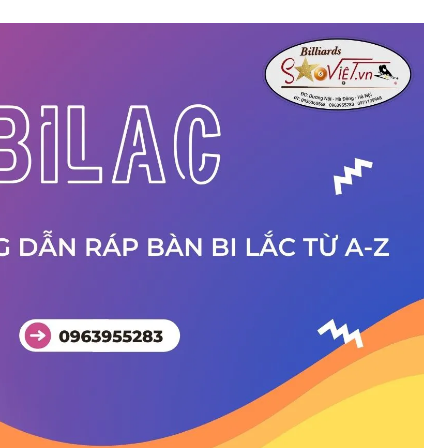
n
i-a
Bàn bi lắc văn phòng
a
Phụ kiện bàn bi lắc
Bàn bi lắc gia đình
Bàn bi lắc mini
Bàn bi lắc cũ