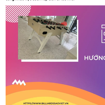
Bàn Bi-a Drago
Bàn Bi-a Thi Đấu
Vải nỉ trải bàn B
Quấn chỉ cơ bid
Bo đầu cơ bida
Bọc da cơ bida
Phụ kiện BiDa
Găng tay Bida
Băng Cao Su
Bóng Bi A
Nơ Bi A