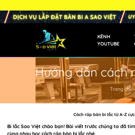
KÊNH
YOUTUBE
Hướng dẫn cách rá
Bàn Bi-a Phăng
Bàn Bida Phăng 
Trang chủ
Bàn Bi-a Gia Đìn
Bàn Bi-a Mini
Cách ráp bàn bi lắc từ A-Z cực
Bàn Bi-a Trẻ Em
Bi lắc Sao Việt chào bạn! Bài viết trước chúng ta đã tì
Bàn Bi-a Liên D
cùng nhau học cách
ráp bàn bi lắc
nhé.