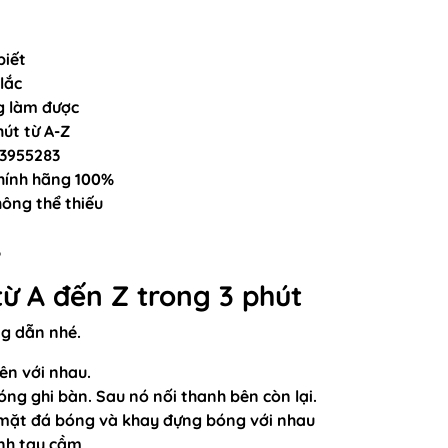
biết
lắc
ng làm được
út từ A-Z
63955283
hính hãng 100%
hông thể thiếu
%
từ A đến Z trong 3 phút
g dẫn nhé.
ên với nhau.
ng ghi bàn. Sau nó nối thanh bên còn lại.
n, mặt đá bóng và khay đựng bóng với nhau
anh tay cầm