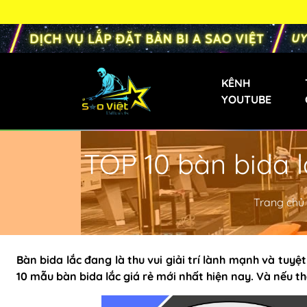
KÊNH
YOUTUBE
TOP 10 bàn bida l
Bàn Bi-a Phăng
Bàn Bida Phăng 
Trang chủ
Bàn Bi-a Gia Đìn
Bàn Bi-a Mini
Bàn bida lắc
đang là thu vui giải trí lành mạnh và tuyệt
Bàn Bi-a Trẻ Em
10 mẫu bàn bida lắc giá rẻ mới nhất hiện nay. Và nếu thậ
Bàn Bi-a Liên D