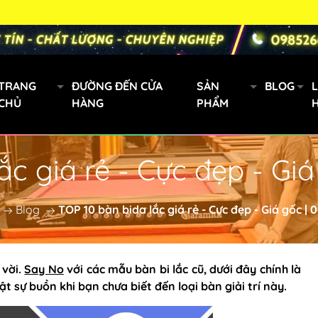
TRANG
ĐƯỜNG ĐẾN CỬA
SẢN
BLOG
L
CHỦ
HÀNG
PHẨM
ắc giá rẻ - Cực đẹp - Gi
Gậy bi a xách tay
Mini
Blog
TOP 10 bàn bida lắc giá rẻ - Cực đẹp - Giá gốc |
Cơ Bida Predator
h
Gậy Fury
 vời.
Say No
với các mẫu
bàn bi lắc
cũ, dưới đây chính là
t sự buồn khi bạn chưa biết đến loại bàn giải trí này.
oanh