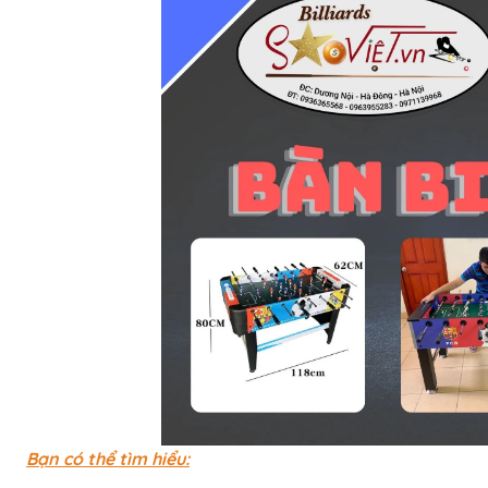
Bàn Bi-a Drago
Bàn Bi-a Thi Đấu
Vải nỉ trải bàn B
Quấn chỉ cơ bid
Bo đầu cơ bida
Bọc da cơ bida
Phụ kiện BiDa
Găng tay Bida
Băng Cao Su
Bóng Bi A
Nơ Bi A
Bạn có thể tìm hiểu: