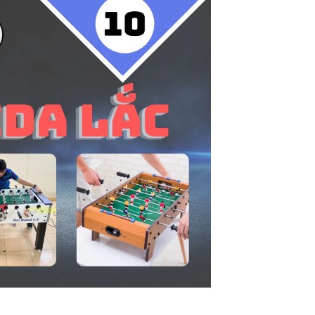
n
i-a
Bàn bi lắc văn phòng
a
Phụ kiện bàn bi lắc
Bàn bi lắc gia đình
Bàn bi lắc mini
Bàn bi lắc cũ