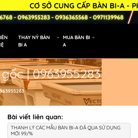
CƠ SỞ CUNG CẤP BÀN BI-A - PHỤ KI
IÊN
THAY NỶ BÀN
MUA BÀN BI
HỆ
BI A
A
á gốc | 0963955283
Bàn Bi-a 9019 lướt
 0963955283
Bài viết liên quan:
THANH LÝ CÁC MẪU BÀN BI-A ĐÃ QUA SỬ DỤNG
MỚI 99/%