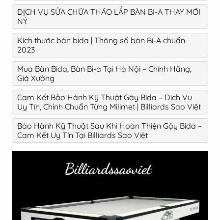
DỊCH VỤ SỬA CHỮA THÁO LẮP BÀN BI-A THAY MỚI
NỶ
Kích thước bàn bida | Thông số bàn Bi-A chuẩn
2023
Mua Bàn Bida, Bàn Bi-a Tại Hà Nội – Chính Hãng,
Giá Xưởng
Cam Kết Bảo Hành Kỹ Thuật Gậy Bida – Dịch Vụ
Uy Tín, Chỉnh Chuẩn Từng Milimet | Billiards Sao Việt
Bảo Hành Kỹ Thuật Sau Khi Hoàn Thiện Gậy Bida –
Cam Kết Uy Tín Tại Billiards Sao Việt