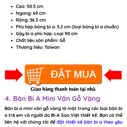
Cao: 50
.5 cm
Ngang:
69 cm
Rộng:
36.5 cm
Phù hợp bóng bi a
: 3.2 cm (loại bóng bi a chuẩn)
Gậy bi a phù hợp
: Loại 90 cm
Chất liệu sản phẩm
: Gỗ
Thương hiệu
: Taiwan
4. Bàn Bi A Mini Vân Gỗ Vàng
Bàn bi a mini vân gỗ vàng là một trong các loại bàn bi
a trẻ em và người do Bi-A Sao Việt thiết kế. Bạn có thể
liên hệ với chúng tôi để
đặt thiết kế bàn bi a theo yêu