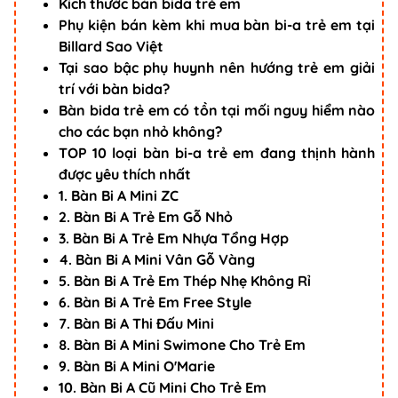
Kích thước bàn bida trẻ em
Phụ kiện bán kèm khi mua bàn bi-a trẻ em tại
Billard Sao Việt
Tại sao bậc phụ huynh nên hướng trẻ em giải
trí với bàn bida?
Bàn bida trẻ em có tồn tại mối nguy hiểm nào
cho các bạn nhỏ không?
TOP 10 loại bàn bi-a trẻ em đang thịnh hành
được yêu thích nhất
1. Bàn Bi A Mini ZC
2. Bàn Bi A Trẻ Em Gỗ Nhỏ
3. Bàn Bi A Trẻ Em Nhựa Tổng Hợp
4. Bàn Bi A Mini Vân Gỗ Vàng
5. Bàn Bi A Trẻ Em Thép Nhẹ Không Rỉ
6. Bàn Bi A Trẻ Em Free Style
7. Bàn Bi A Thi Đấu Mini
8. Bàn Bi A Mini Swimone Cho Trẻ Em
9. Bàn Bi A Mini O'Marie
10. Bàn Bi A Cũ Mini Cho Trẻ Em