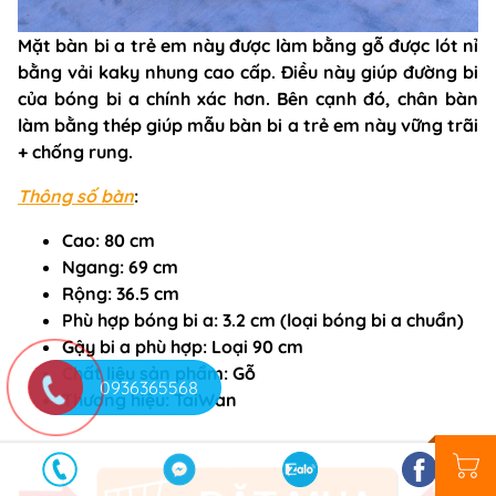
Mặt bàn bi a trẻ em này được làm bằng gỗ được lót nỉ
bằng
vải kaky nhung
cao cấp. Điều này giúp đường bi
của bóng bi a chính xác hơn. Bên cạnh đó, chân bàn
làm bằng thép giúp mẫu bàn bi a trẻ em này vững trãi
+ chống rung.
Thông số bàn
:
Cao: 80
cm
Ngang:
69 cm
Rộng:
36.5 cm
Phù hợp bóng bi a
: 3.2 cm (loại bóng bi a chuẩn)
Gậy bi a phù hợp
: Loại 90 cm
Chất liệu sản phẩm
: Gỗ
0936365568
Thương hiệu
: TaiWan