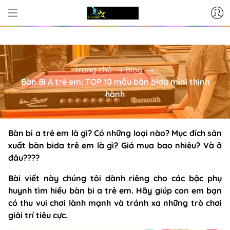
NG CẤP BÀN BI-A - PHỤ KIỆN BI-A CƠ
Trang chủ
Blog
Bàn Bi A trẻ em: TOP 10 mẫu bàn bida mini thịnh
hành
Bàn bi a trẻ em là gì? Có những loại nào? Mục đích sản
xuất bàn bida trẻ em là gì? Giá mua bao nhiêu? Và ở
đâu????
Bài viết này chúng tôi dành riêng cho các bậc phụ
huynh tìm hiểu bàn bi a trẻ em. Hãy giúp con em bạn
có thu vui chơi lành mạnh và tránh xa những trò chơi
giải trí tiêu cực.