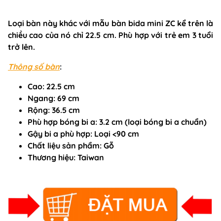
Loại bàn này khác với mẫu
bàn bida mini
ZC kể trên là
chiều cao của nó chỉ 22.5 cm. Phù hợp với trẻ em 3 tuổi
trở lên.
Thông số bàn
:
Cao:
22.5 cm
Ngang:
69 cm
Rộng:
36.5 cm
Phù hợp bóng bi a
: 3.2 cm (loại bóng bi a chuẩn)
Gậy bi a phù hợp
: Loại <90 cm
Chất liệu sản phẩm
: Gỗ
Thương hiệu
: Taiwan