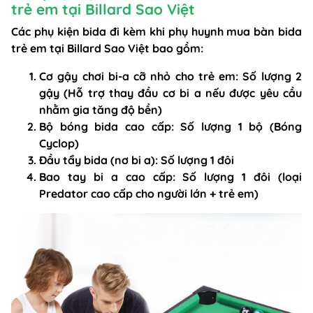
trẻ em tại Billard Sao Việt
Các
phụ kiện bida
đi kèm khi phụ huynh mua bàn bida
trẻ em tại Billard Sao Việt bao gồm:
Cơ gậy chơi bi-a cỡ nhỏ cho trẻ em: Số lượng 2
gậy (Hỗ trợ
thay đầu cơ bi a
nếu được yêu cầu
nhằm gia tăng độ bền)
Bộ bóng bida cao cấp: Số lượng 1 bộ (
Bóng
Cyclop
)
Đầu tẩy bida (
nơ bi a
): Số lượng 1 đôi
Bao tay bi a
cao cấp: Số lượng 1 đôi (loại
Predator cao cấp cho người lớn + trẻ em)