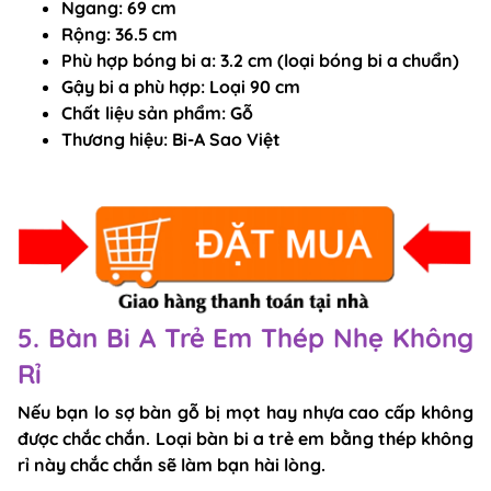
Ngang:
69 cm
Rộng:
36.5 cm
Phù hợp bóng bi a
: 3.2 cm (loại bóng bi a chuẩn)
Gậy bi a phù hợp
: Loại 90 cm
Chất liệu sản phẩm
: Gỗ
Thương hiệu
: Bi-A Sao Việt
5. Bàn Bi A Trẻ Em Thép Nhẹ Không
Rỉ
Nếu bạn lo sợ bàn gỗ bị mọt hay nhựa cao cấp không
được chắc chắn. Loại bàn bi a trẻ em bằng thép không
rỉ này chắc chắn sẽ làm bạn hài lòng.