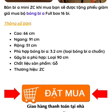
Bàn bi a mini ZC khi mua bạn sẽ được tặng phiếu giảm
giá mua bộ
bóng bi a
Full box 16 bi.
Thông số bàn
:
Cao:
66 cm
Ngang:
91 cm
Rộng:
51 cm
Phù hợp bóng bi a
: 3.2 cm (loại bóng bi a chuẩn)
Gậy bi a phù hợp
: Loại 90 cm
Chất liệu sản phẩm
: Gỗ
Thương hiệu
: ZC