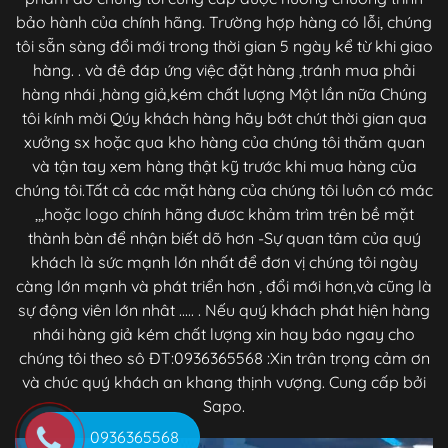
bảo hành của chính hãng. Trường hợp hàng có lỗi, chúng
tôi sẵn sàng đổi mới trong thời gian 5 ngày kể từ khi giao
hàng. . và đê đáp ứng việc đặt hàng ,tránh mua phải
hàng nhái ,hàng giả,kém chất lượng Một lần nữa Chúng
tôi kính mời Qúy khách hàng hãy bớt chút thời gian qua
xưởng sx hoặc qua kho hàng của chúng tôi thăm quan
và tận tay xem hàng thật kỹ trước khi mua hàng của
chúng tôi.Tất cả các mặt hàng của chúng tôi luôn có mác
,,,hoặc logo chính hãng đươc khảm trìm trên bề mặt
thành bàn để nhận biết dõ hơn -Sự quan tâm của quý
khách là sức mạnh lớn nhất để đơn vị chúng tôi ngày
càng lớn mạnh và phát triển hơn , đổi mới hơn,và cũng là
sự động viên lớn nhât ..... . Nếu quý khách phát hiện hàng
nhái hàng giả kém chất lượng xin hay báo ngay cho
chúng tôi theo sô ĐT:0936365568 :Xin trân trọng cảm ơn
và chúc quý khách an khang thịnh vượng. Cung cấp bởi
Sapo.
0936365568