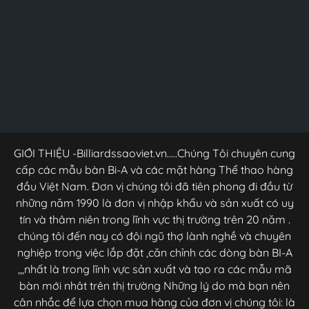
GIỚI THIỆU -Billiardssaoviet.vn.....Chúng Tôi chuyên cung
cấp các mẫu bàn Bi-A và các mặt hàng Thể thao hàng
đầu Việt Nam. Đơn vị chúng tôi đã tiên phong đi đầu từ
những năm 1990 là đơn vị nhập khẩu và sản xuất có uy
tín và thâm niên trong lĩnh vực thị trường trên 20 năm .
chúng tôi đến nay có đội ngũ thợ lành nghề và chuyên
nghiệp trong việc lắp đặt ,căn chỉnh các dòng bàn BI-A
,,,nhất là trong lĩnh vực sản xuất và tạo ra các mẫu mã
bàn mới nhât trên thị trường Những lý do mà bạn nên
cân nhắc để lựa chọn mua hàng của đơn vị chúng tôi: là