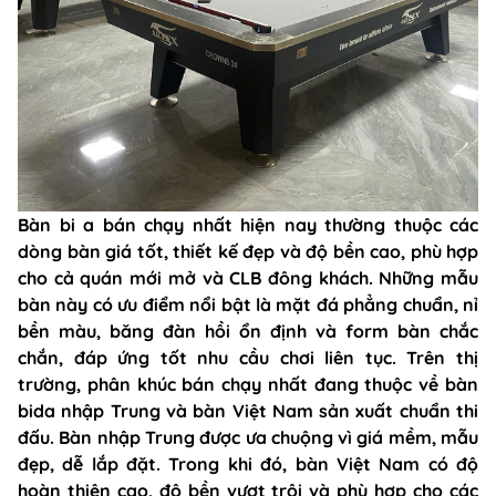
Bàn bi a bán chạy nhất hiện nay thường thuộc các
dòng bàn giá tốt, thiết kế đẹp và độ bền cao, phù hợp
cho cả quán mới mở và CLB đông khách. Những mẫu
bàn này có ưu điểm nổi bật là mặt đá phẳng chuẩn, nỉ
bền màu, băng đàn hồi ổn định và form bàn chắc
chắn, đáp ứng tốt nhu cầu chơi liên tục. Trên thị
trường, phân khúc bán chạy nhất đang thuộc về bàn
bida nhập Trung và bàn Việt Nam sản xuất chuẩn thi
đấu. Bàn nhập Trung được ưa chuộng vì giá mềm, mẫu
đẹp, dễ lắp đặt. Trong khi đó, bàn Việt Nam có độ
hoàn thiện cao, độ bền vượt trội và phù hợp cho các