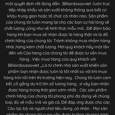
một quyết định rất đúng đắn . Billiardssaoviet -luôn trực
tiếp nhập khẩu và sản xuất không thông qua bất cứ
khâu trung gian hoặc tổ chức cá nhân nào. Sản phẩm
của chúng tôi luôn mang lại cho các bạn sự hài lòng về
chất lượng ,cũng như về hình thức mẫu mã , Để đảm bảo
hàng khi bạn mua sẽ nhận được là hàng thật và là đồ
chính hãng của chúng tôi. Tránh không mua nhầm hàng
nhái ,hàng kém chất lượng. Mời quý khách hãy một lần
đến với Cửa hàng của chúng tôi để được tư vấn mua
hàng . Việc mua hàng của quý khách với
Billiardssaaoviet ,,,Là từ chính nhà sản xuất khiến sản
phẩm bạn nhận được luôn là tốt nhất so với khi mua
hàng trôi nổi trên thị trường hiện nay . Chúng tôi luôn cam
kết ,cố gắng dự trữ lớn số lượng hàng , vì vậy bạn nhận
được hàng trong thời gian sớm nhất. . Các sản phẩm
chính hãng của chúng tôi phong phú đa dạng về chủng
loại, đủ về mẫu mã và giá cả, Để đáp ứng được cho các
Câu lạc bộ và người chơi tiêu dùng ,cá nhân. . Mọi sản
phẩm do chúng tôi cung cấp được hưởng chương trình