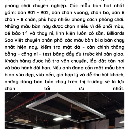
phòng chơi chuyên nghiệp. Các mẫu bàn hot nhất
gồm: bàn 901 – 902, bàn chân vuông, chân bo, bàn 6
chân – 8 chân, phù hợp nhiều phong cách phòng chơi.
Những mẫu bàn này được chọn nhiều vì dễ phối màu,
dễ bảo trì và thay nỉ, linh kiện luôn có sẵn. Billiards
Sao Việt chuyên phân phối các mẫu bàn bi a bán chạy
nhất hiện nay, kiểm tra mặt đá – cân chỉnh thăng
bằng – căng nỉ – test băng đầy đủ trước khi bàn giao.
Khách hàng được hỗ trợ vận chuyển, lắp đặt tận nơi
và bảo hành dài hạn. Nếu anh đang cần một mẫu bàn
bida vừa đẹp, vừa bền, giá hợp lý và dễ thu hút khách,
những dòng bàn bán chạy trên thị trường sẽ là lựa
chọn tối ưu nhất.