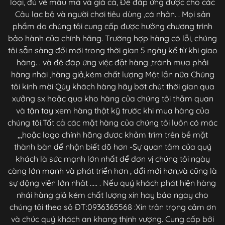
loại, đủ về mẫu mã và giá cả, Để đáp ứng được cho các
Câu lạc bộ và người chơi tiêu dùng ,cá nhân. . Mọi sản
phẩm do chúng tôi cung cấp được hưởng chương trình
bảo hành của chính hãng. Trường hợp hàng có lỗi, chúng
tôi sẵn sàng đổi mới trong thời gian 5 ngày kể từ khi giao
hàng. . và đê đáp ứng việc đặt hàng ,tránh mua phải
hàng nhái ,hàng giả,kém chất lượng Một lần nữa Chúng
tôi kính mời Qúy khách hàng hãy bớt chút thời gian qua
xưởng sx hoặc qua kho hàng của chúng tôi thăm quan
và tận tay xem hàng thật kỹ trước khi mua hàng của
chúng tôi.Tất cả các mặt hàng của chúng tôi luôn có mác
,,,hoặc logo chính hãng đươc khảm trìm trên bề mặt
thành bàn để nhận biết dõ hơn -Sự quan tâm của quý
khách là sức mạnh lớn nhất để đơn vị chúng tôi ngày
càng lớn mạnh và phát triển hơn , đổi mới hơn,và cũng là
sự động viên lớn nhât ..... . Nếu quý khách phát hiện hàng
nhái hàng giả kém chất lượng xin hay báo ngay cho
chúng tôi theo sô ĐT:0936365568 :Xin trân trọng cảm ơn
và chúc quý khách an khang thịnh vượng. Cung cấp bởi