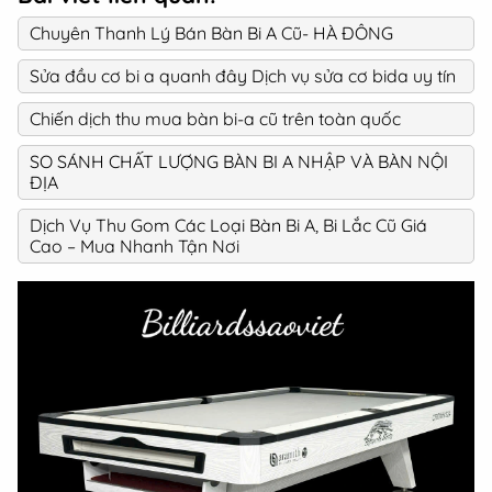
Chuyên Thanh Lý Bán Bàn Bi A Cũ- HÀ ĐÔNG
Sửa đầu cơ bi a quanh đây Dịch vụ sửa cơ bida uy tín
Chiến dịch thu mua bàn bi-a cũ trên toàn quốc
SO SÁNH CHẤT LƯỢNG BÀN BI A NHẬP VÀ BÀN NỘI
ĐỊA
Dịch Vụ Thu Gom Các Loại Bàn Bi A, Bi Lắc Cũ Giá
Cao – Mua Nhanh Tận Nơi