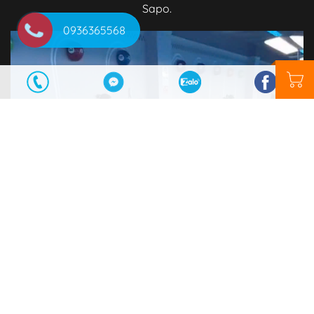
Sapo.
0936365568