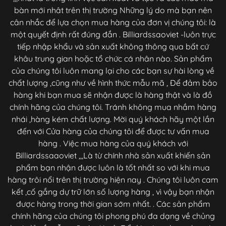
bàn mới nhât trên thị trường Những lý do mà bạn nên
cân nhắc để lựa chọn mua hàng của đơn vị chúng tôi: là
một quyết định rất đúng đắn . Billiardssaoviet -luôn trực
tiếp nhập khẩu và sản xuất không thông qua bất cứ
khâu trung gian hoặc tổ chức cá nhân nào. Sản phẩm
của chúng tôi luôn mang lại cho các bạn sự hài lòng về
chất lượng ,cũng như về hình thức mẫu mã , Để đảm bảo
hàng khi bạn mua sẽ nhận được là hàng thật và là đồ
chính hãng của chúng tôi. Tránh không mua nhầm hàng
nhái ,hàng kém chất lượng. Mời quý khách hãy một lần
đến với Cửa hàng của chúng tôi để được tư vấn mua
hàng . Việc mua hàng của quý khách với
Billiardssaaoviet ,,,Là từ chính nhà sản xuất khiến sản
phẩm bạn nhận được luôn là tốt nhất so với khi mua
hàng trôi nổi trên thị trường hiện nay . Chúng tôi luôn cam
kết ,cố gắng dự trữ lớn số lượng hàng , vì vậy bạn nhận
được hàng trong thời gian sớm nhất. . Các sản phẩm
chính hãng của chúng tôi phong phú đa dạng về chủng