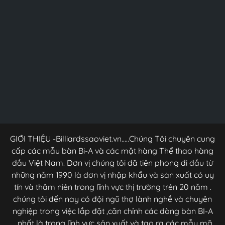
GIỚI THIỆU -Billiardssaoviet.vn.....Chúng Tôi chuyên cung
cấp các mẫu bàn Bi-A và các mặt hàng Thể thao hàng
đầu Việt Nam. Đơn vị chúng tôi đã tiên phong đi đầu từ
những năm 1990 là đơn vị nhập khẩu và sản xuất có uy
tín và thâm niên trong lĩnh vực thị trường trên 20 năm .
chúng tôi đến nay có đội ngũ thợ lành nghề và chuyên
nghiệp trong việc lắp đặt ,căn chỉnh các dòng bàn BI-A
,,,nhất là trong lĩnh vực sản xuất và tạo ra các mẫu mã