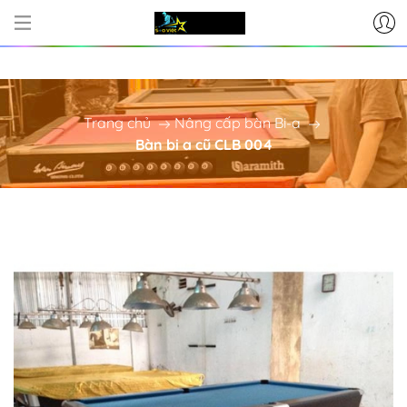
CƠ SỞ CUNG CẤP BÀN BI-A - PHỤ KI
Trang chủ
Nâng cấp bàn Bi-a
Bàn bi a cũ CLB 004