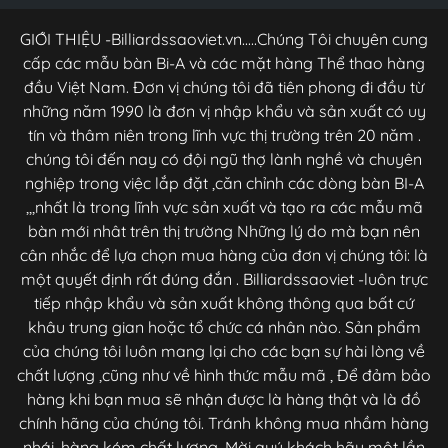
GIỚI THIỆU -Billiardssaoviet.vn.....Chúng Tôi chuyên cung
cấp các mẫu bàn Bi-A và các mặt hàng Thể thao hàng
đầu Việt Nam. Đơn vị chúng tôi đã tiên phong đi đầu từ
những năm 1990 là đơn vị nhập khẩu và sản xuất có uy
tín và thâm niên trong lĩnh vực thị trường trên 20 năm .
chúng tôi đến nay có đội ngũ thợ lành nghề và chuyên
nghiệp trong việc lắp đặt ,căn chỉnh các dòng bàn BI-A
,,,nhất là trong lĩnh vực sản xuất và tạo ra các mẫu mã
bàn mới nhât trên thị trường Những lý do mà bạn nên
cân nhắc để lựa chọn mua hàng của đơn vị chúng tôi: là
một quyết định rất đúng đắn . Billiardssaoviet -luôn trực
tiếp nhập khẩu và sản xuất không thông qua bất cứ
khâu trung gian hoặc tổ chức cá nhân nào. Sản phẩm
của chúng tôi luôn mang lại cho các bạn sự hài lòng về
chất lượng ,cũng như về hình thức mẫu mã , Để đảm bảo
hàng khi bạn mua sẽ nhận được là hàng thật và là đồ
chính hãng của chúng tôi. Tránh không mua nhầm hàng
nhái ,hàng kém chất lượng. Mời quý khách hãy một lần