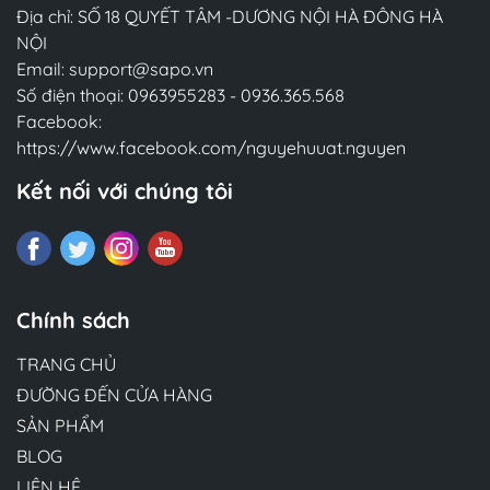
Địa chỉ: SỐ 18 QUYẾT TÂM -DƯƠNG NỘI HÀ ĐÔNG HÀ
NỘI
Email:
support@sapo.vn
Số điện thoại:
0963955283
-
0936.365.568
Facebook:
https://www.facebook.com/nguyehuuat.nguyen
Kết nối với chúng tôi
Chính sách
TRANG CHỦ
ĐƯỜNG ĐẾN CỬA HÀNG
SẢN PHẨM
BLOG
LIÊN HỆ