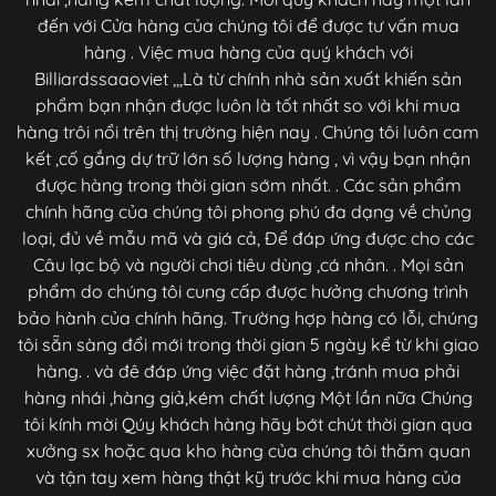
đến với Cửa hàng của chúng tôi để được tư vấn mua
hàng . Việc mua hàng của quý khách với
Billiardssaaoviet ,,,Là từ chính nhà sản xuất khiến sản
phẩm bạn nhận được luôn là tốt nhất so với khi mua
hàng trôi nổi trên thị trường hiện nay . Chúng tôi luôn cam
kết ,cố gắng dự trữ lớn số lượng hàng , vì vậy bạn nhận
được hàng trong thời gian sớm nhất. . Các sản phẩm
chính hãng của chúng tôi phong phú đa dạng về chủng
loại, đủ về mẫu mã và giá cả, Để đáp ứng được cho các
Câu lạc bộ và người chơi tiêu dùng ,cá nhân. . Mọi sản
phẩm do chúng tôi cung cấp được hưởng chương trình
bảo hành của chính hãng. Trường hợp hàng có lỗi, chúng
tôi sẵn sàng đổi mới trong thời gian 5 ngày kể từ khi giao
hàng. . và đê đáp ứng việc đặt hàng ,tránh mua phải
hàng nhái ,hàng giả,kém chất lượng Một lần nữa Chúng
tôi kính mời Qúy khách hàng hãy bớt chút thời gian qua
xưởng sx hoặc qua kho hàng của chúng tôi thăm quan
và tận tay xem hàng thật kỹ trước khi mua hàng của