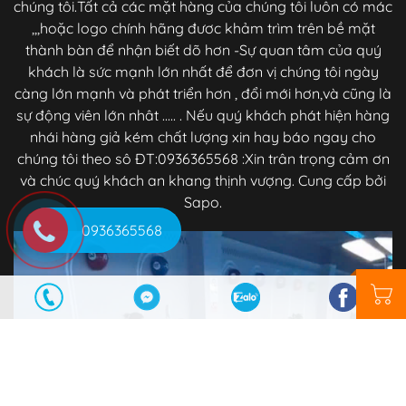
chúng tôi.Tất cả các mặt hàng của chúng tôi luôn có mác
,,,hoặc logo chính hãng đươc khảm trìm trên bề mặt
thành bàn để nhận biết dõ hơn -Sự quan tâm của quý
khách là sức mạnh lớn nhất để đơn vị chúng tôi ngày
càng lớn mạnh và phát triển hơn , đổi mới hơn,và cũng là
sự động viên lớn nhât ..... . Nếu quý khách phát hiện hàng
nhái hàng giả kém chất lượng xin hay báo ngay cho
chúng tôi theo sô ĐT:0936365568 :Xin trân trọng cảm ơn
và chúc quý khách an khang thịnh vượng. Cung cấp bởi
Sapo.
0936365568