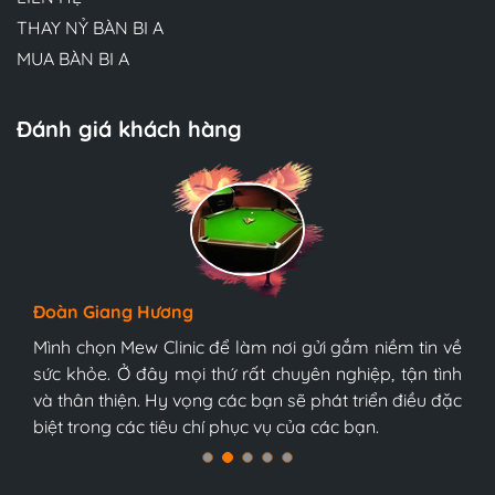
THAY NỶ BÀN BI A
MUA BÀN BI A
Đánh giá khách hàng
Hương Suri
Đoàn Giang Hương
Ngọc Anh
Đội ngũ bác sĩ tại Mew Clinic rất chuyên nghiệp và
bàn bi-a tonardo s5 9017
bàn bi-a tonardo s5 9017năm 2021
tận tình. Chúc Mew Clinic phát triển mạnh mẽ hơn
Mình chọn Mew Clinic để làm nơi gửi gắm niềm tin về
Mình chọn Mew Clinic để làm nơi gửi gắm niềm tin về
nữa và sớm trở thành trung tâm y tế tốt nhất Việt
sức khỏe. Ở đây mọi thứ rất chuyên nghiệp, tận tình
sức khỏe. Ở đây mọi thứ rất chuyên nghiệp, tận tình
Nam, tôi tin chắc điều đó.
và thân thiện. Hy vọng các bạn sẽ phát triển điều đặc
và thân thiện. Hy vọng các bạn sẽ phát triển điều đặc
biệt trong các tiêu chí phục vụ của các bạn.
biệt trong các tiêu chí phục vụ của các bạn.