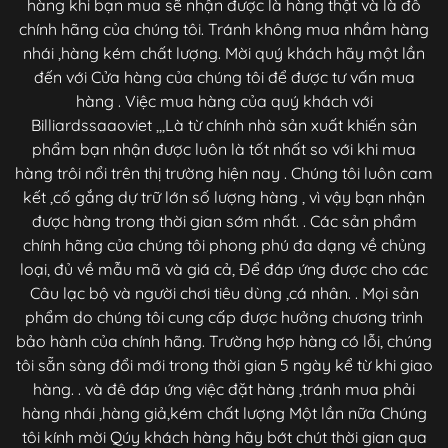
hàng khi bạn mua sẽ nhận được là hàng thật và là đồ
chính hãng của chúng tôi. Tránh không mua nhầm hàng
nhái ,hàng kém chất lượng. Mời quý khách hãy một lần
đến với Cửa hàng của chúng tôi để được tư vấn mua
hàng . Việc mua hàng của quý khách với
Billiardssaaoviet ,,,Là từ chính nhà sản xuất khiến sản
phẩm bạn nhận được luôn là tốt nhất so với khi mua
hàng trôi nổi trên thị trường hiện nay . Chúng tôi luôn cam
kết ,cố gắng dự trữ lớn số lượng hàng , vì vậy bạn nhận
được hàng trong thời gian sớm nhất. . Các sản phẩm
chính hãng của chúng tôi phong phú đa dạng về chủng
loại, đủ về mẫu mã và giá cả, Để đáp ứng được cho các
Câu lạc bộ và người chơi tiêu dùng ,cá nhân. . Mọi sản
phẩm do chúng tôi cung cấp được hưởng chương trình
bảo hành của chính hãng. Trường hợp hàng có lỗi, chúng
tôi sẵn sàng đổi mới trong thời gian 5 ngày kể từ khi giao
hàng. . và đê đáp ứng việc đặt hàng ,tránh mua phải
hàng nhái ,hàng giả,kém chất lượng Một lần nữa Chúng
tôi kính mời Qúy khách hàng hãy bớt chút thời gian qua