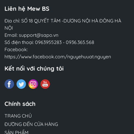
Liên hệ Mew BS
Địa chỉ: SỐ 18 QUYẾT TÂM -DƯƠNG NỘI HÀ ĐÔNG HÀ
NỘI
Email:
support@sapo.vn
Số điện thoại:
0963955283
-
0936.365.568
Facebook:
https://www.facebook.com/nguyehuuat.nguyen
Kết nối với chúng tôi
Chính sách
TRANG CHỦ
ĐƯỜNG ĐẾN CỬA HÀNG
SẢN PHẨM