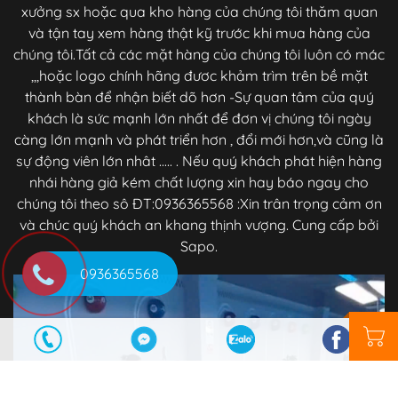
xưởng sx hoặc qua kho hàng của chúng tôi thăm quan
và tận tay xem hàng thật kỹ trước khi mua hàng của
chúng tôi.Tất cả các mặt hàng của chúng tôi luôn có mác
,,,hoặc logo chính hãng đươc khảm trìm trên bề mặt
thành bàn để nhận biết dõ hơn -Sự quan tâm của quý
khách là sức mạnh lớn nhất để đơn vị chúng tôi ngày
càng lớn mạnh và phát triển hơn , đổi mới hơn,và cũng là
sự động viên lớn nhât ..... . Nếu quý khách phát hiện hàng
nhái hàng giả kém chất lượng xin hay báo ngay cho
chúng tôi theo sô ĐT:0936365568 :Xin trân trọng cảm ơn
và chúc quý khách an khang thịnh vượng. Cung cấp bởi
Sapo.
0936365568