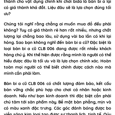
thành cho vật dụng chính khi chơi bida là bàn bi a lại
có giá thành khá đắt. Liệu đâu sẽ là lựa chọn đúng tối
ưu?
Chúng tôi nghĩ rằng chẳng ai muốn mua đồ đểu phải
không? Tuy có giá thành rẻ hơn rất nhiều, nhưng chất
lượng lại chẳng bao lâu, sử dụng vài ba lần có khi lại
hỏng. Sao bạn không nghĩ đến bàn bi a cũ? Đặc biệt là
loại bàn bi a cũ CLB 006 đang được rất nhiều khách
hàng chú ý. Khi thể hiện được rằng mình là người có thể
hiểu được đâu là tối ưu và là lựa chọn chính xác. Hoàn
toàn mọi người có thể biết chính được cách nào mà
mình cần phải làm.
Bàn bi a cũ CLB 006 có chất lượng đảm bảo, kết cấu
bàn vững chắc phù hợp cho chơi cá nhân hoặc kinh
doanh. Nếu như bạn kinh doanh thì đặc biệt cần phải
chú tâm tới sản phẩm này. Bề mặt bàn phẳng, mịn và
có màu xanh đặc trưng. Các góc đánh bóng được bo
viền sáng kim loại tạo được sự thanh lịch, tinh tế. Qúy