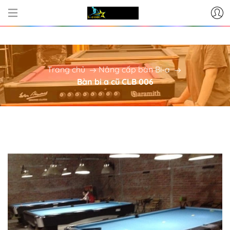
CƠ SỞ CUNG CẤP BÀN BI-A - PH
Trang chủ
Nâng cấp bàn Bi-a
Bàn bi a cũ CLB 006