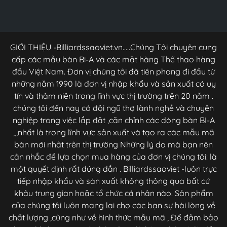
GIỚI THIỆU -Billiardssaoviet.vn.....Chúng Tôi chuyên cung
cấp các mẫu bàn Bi-A và các mặt hàng Thể thao hàng
đầu Việt Nam. Đơn vị chúng tôi đã tiên phong đi đầu từ
những năm 1990 là đơn vị nhập khẩu và sản xuất có uy
tín và thâm niên trong lĩnh vực thị trường trên 20 năm .
chúng tôi đến nay có đội ngũ thợ lành nghề và chuyên
nghiệp trong việc lắp đặt ,căn chỉnh các dòng bàn BI-A
,,,nhất là trong lĩnh vực sản xuất và tạo ra các mẫu mã
bàn mới nhât trên thị trường Những lý do mà bạn nên
cân nhắc để lựa chọn mua hàng của đơn vị chúng tôi: là
một quyết định rất đúng đắn . Billiardssaoviet -luôn trực
tiếp nhập khẩu và sản xuất không thông qua bất cứ
khâu trung gian hoặc tổ chức cá nhân nào. Sản phẩm
của chúng tôi luôn mang lại cho các bạn sự hài lòng về
chất lượng ,cũng như về hình thức mẫu mã , Để đảm bảo