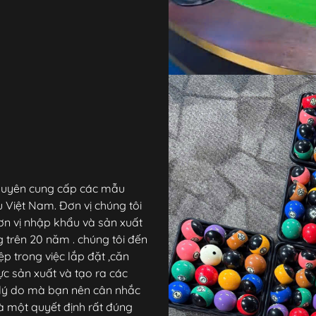
i chuyên cung cấp các mẫu
 Việt Nam. Đơn vị chúng tôi
ơn vị nhập khẩu và sản xuất
ng trên 20 năm . chúng tôi đến
p trong việc lắp đặt ,căn
vực sản xuất và tạo ra các
 lý do mà bạn nên cân nhắc
à một quyết định rất đúng