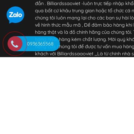
đắn . Billiardssaoviet -luôn trực tiếp nhập k
qua bất cứ khâu trung gian hoặc tổ chức cá
chúng tôi luôn mang lại cho các bạn sự hài l
về hình thức mẫu mã , Để đảm bảo hàng khi
hàng thật và là đồ chính hãng của chúng tô
hàng nhái ,hàng kém chất lượng. Mời quý kh
0936365568
hàng của chúng tôi để được tư vấn mua hàng
khách với Billiardssaaoviet ,,,Là từ chính nh
bạn nhận được luôn là tốt nhất so với khi mua 
hiện nay . Chúng tôi luôn cam kết ,cố gắng dự 
vậy bạn nhận được hàng trong thời gian sớm
hãng của chúng tôi phong phú đa dạng về ch
giá cả, Để đáp ứng được cho các Câu lạc bộ v
nhân. . Mọi sản phẩm do chúng tôi cung cấp
bảo hành của chính hãng. Trường hợp hàng có
mới trong thời gian 5 ngày kể từ khi giao hàn
hàng ,tránh mua phải hàng nhái ,hàng giả,k
Chúng tôi kính mời Qúy khách hàng hãy bớt c
hoặc qua kho hàng của chúng tôi thăm quan 