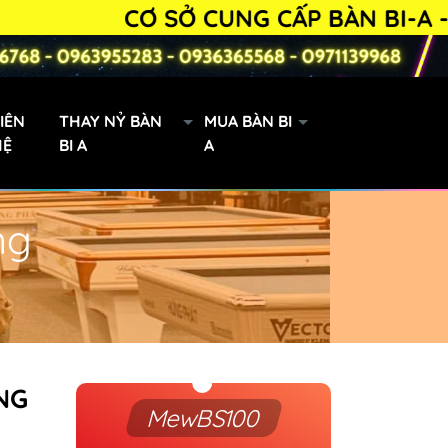
CƠ SỞ CUNG CẤP BÀN BI-A - PHỤ
IÊN
THAY NỶ BÀN
MUA BÀN BI
HỆ
BI A
A
ng
Bàn Bi-a 9019 lướt
NG
MewBS100