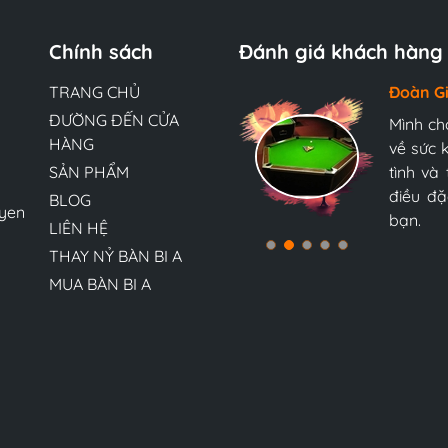
Chính sách
Đánh giá khách hàng
TRANG CHỦ
Hương 
Đoàn G
Ngọc A
ĐƯỜNG ĐẾN CỬA
Đội ngũ
Mình ch
Mình ch
HÀNG
tận tìn
về sức 
về sức 
bàn bi-
bàn bi-
SẢN PHẨM
nữa và 
tình và
tình và
Nam, tôi
điều đặ
điều đặ
BLOG
yen
bạn.
bạn.
LIÊN HỆ
THAY NỶ BÀN BI A
MUA BÀN BI A