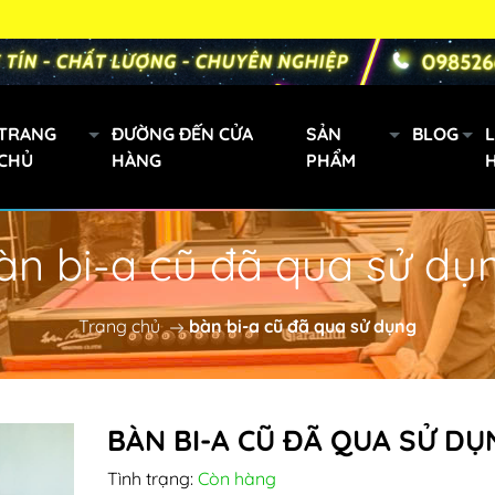
TRANG
ĐƯỜNG ĐẾN CỬA
SẢN
BLOG
L
CHỦ
HÀNG
PHẨM
àn bi-a cũ đã qua sử dụ
Gậy bi a xách tay
Mini
Trang chủ
bàn bi-a cũ đã qua sử dụng
Cơ Bida Predator
h
Gậy Fury
BÀN BI-A CŨ ĐÃ QUA SỬ DỤ
oanh
Tình trạng:
Còn hàng