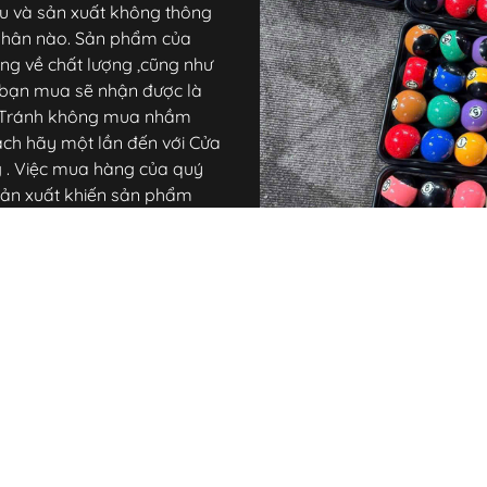
hẩu và sản xuất không thông
 nhân nào. Sản phẩm của
òng về chất lượng ,cũng như
 bạn mua sẽ nhận được là
i. Tránh không mua nhầm
ách hãy một lần đến với Cửa
 . Việc mua hàng của quý
à sản xuất khiến sản phẩm
hàng trôi nổi trên thị trường
trữ lớn số lượng hàng , vì
 nhất. . Các sản phẩm chính
ủng loại, đủ về mẫu mã và
à người chơi tiêu dùng ,cá
 được hưởng chương trình
 lỗi, chúng tôi sẵn sàng đổi
g. . và đê đáp ứng việc đặt
ém chất lượng Một lần nữa
hút thời gian qua xưởng sx
và tận tay xem hàng thật