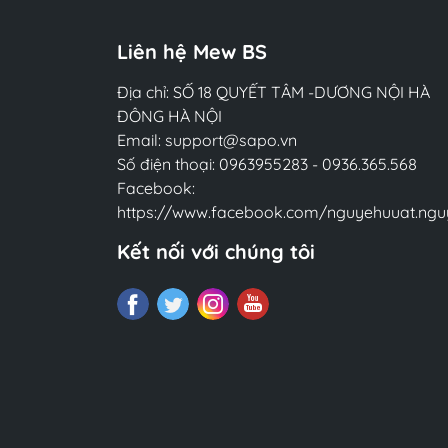
Liên hệ Mew BS
Địa chỉ: SỐ 18 QUYẾT TÂM -DƯƠNG NỘI HÀ
ĐÔNG HÀ NỘI
Email:
support@sapo.vn
Số điện thoại:
0963955283
-
0936.365.568
Facebook:
https://www.facebook.com/nguyehuuat.ngu
Kết nối với chúng tôi