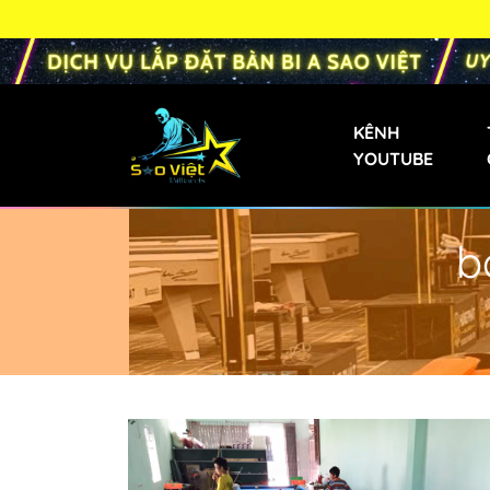
KÊNH
YOUTUBE
b
Bàn Bi-a Phăng
Bàn Bida Phăng 
Bàn Bi-a Gia Đìn
Bàn Bi-a Mini
Bàn Bi-a Trẻ Em
Bàn Bi-a Liên D