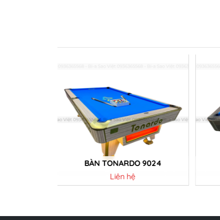
ELPHI
BÀN TONARDO 9024
Liên hệ
Chi tiết