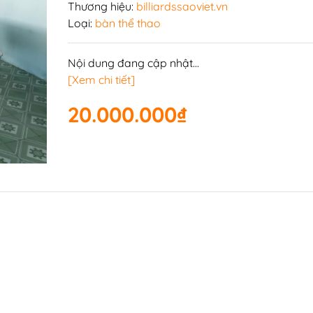
n
Thương hiệu:
billiardssaoviet.vn
Loại:
bàn thể thao
Nội dung đang cập nhật...
i-a
Bàn bi lắc văn phòng
[Xem chi tiết]
a
Phụ kiện bàn bi lắc
20.000.000₫
Bàn bi lắc gia đình
Bàn bi lắc mini
Bàn bi lắc cũ