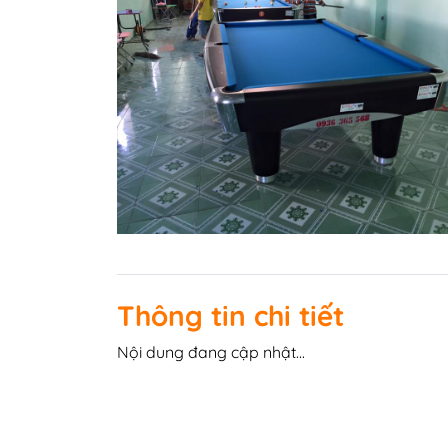
Bàn Bi-a Drago
Bàn Bi-a Thi Đấu
Vải nỉ trải bàn B
Quấn chỉ cơ bid
Bo đầu cơ bida
Bọc da cơ bida
Phụ kiện BiDa
Găng tay Bida
Băng Cao Su
Thông tin chi tiết
Bóng Bi A
Nội dung đang cập nhật...
Nơ Bi A