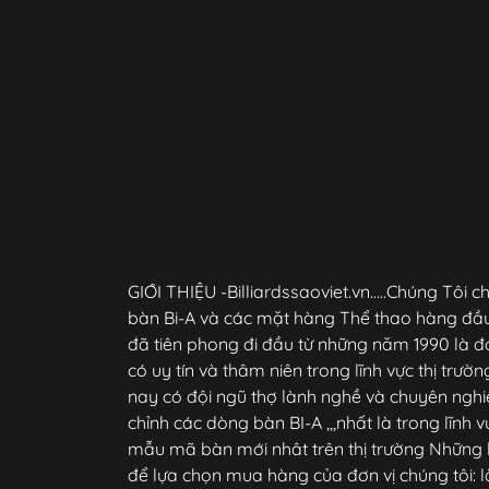
GIỚI THIỆU -Billiardssaoviet.vn.....Chúng Tô
bàn Bi-A và các mặt hàng Thể thao hàng đầu
đã tiên phong đi đầu từ những năm 1990 là đ
có uy tín và thâm niên trong lĩnh vực thị trườ
nay có đội ngũ thợ lành nghề và chuyên nghiệ
chỉnh các dòng bàn BI-A ,,,nhất là trong lĩnh 
mẫu mã bàn mới nhât trên thị trường Những
để lựa chọn mua hàng của đơn vị chúng tôi: l