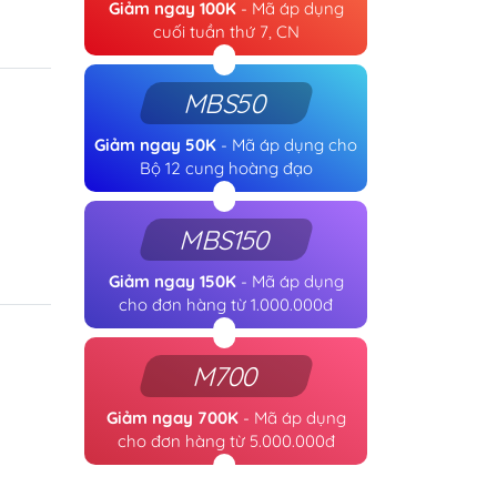
Giảm ngay 100K
- Mã áp dụng
cuối tuần thứ 7, CN
MBS50
Giảm ngay 50K
- Mã áp dụng cho
Bộ 12 cung hoàng đạo
MBS150
Giảm ngay 150K
- Mã áp dụng
cho đơn hàng từ 1.000.000đ
M700
Giảm ngay 700K
- Mã áp dụng
cho đơn hàng từ 5.000.000đ