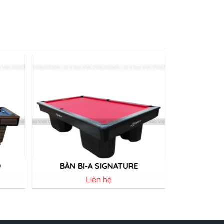
D
BÀN BI-A SIGNATURE
BÀ
Liên hệ
Chi tiết