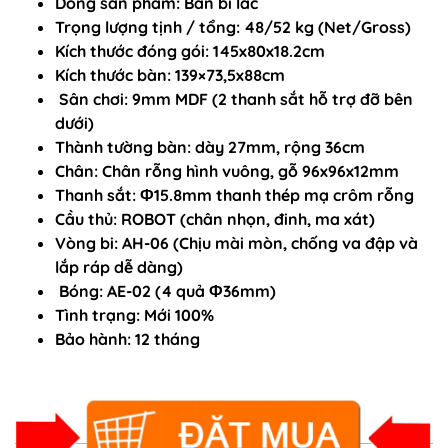
Dòng sản phẩm: Bàn bi lắc
Trọng lượng tịnh / tổng: 48/52 kg (Net/Gross)
Kích thước đóng gói: 145x80x18.2cm
Kích thước bàn: 139×73,5x88cm
Sân chơi: 9mm MDF (2 thanh sắt hỗ trợ đỡ bên
dưới)
Thành tường bàn: dày 27mm, rộng 36cm
Chân: Chân rỗng hình vuông, gỗ 96x96x12mm
Thanh sắt: Ф15.8mm thanh thép mạ crôm rỗng
Cầu thủ: ROBOT (chân nhọn, đinh, ma xát)
Vòng bi: AH-06 (Chịu mài mòn, chống va đập và
lắp ráp dễ dàng)
Bóng: AE-02 (4 quả Ф36mm)
Tình trạng: Mới 100%
Bảo hành:
12 tháng