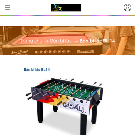
CƠ SỞ CUNG CẤP BÀN BI-A - PH
Trang chủ
Bàn bi lắc
Bàn bi lắc BL 14