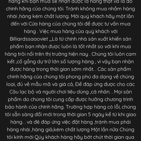
hàng khi bạn mua sẽ nhận được là hàng thật và là đồ
chính hãng của chúng tôi. Tránh không mua nhầm hàng
nhái ,hàng kém chất lượng. Mời quý khách hãy một lần
đến với Cửa hàng của chúng tôi để được tư vấn mua
hàng . Việc mua hàng của quý khách với
Billiardssaaoviet ,,,Là từ chính nhà sản xuất khiến sản
phẩm bạn nhận được luôn là tốt nhất so với khi mua
hàng trôi nổi trên thị trường hiện nay . Chúng tôi luôn cam
kết ,cố gắng dự trữ lớn số lượng hàng , vì vậy bạn nhận
được hàng trong thời gian sớm nhất. . Các sản phẩm
chính hãng của chúng tôi phong phú đa dạng về chủng
loại, đủ về mẫu mã và giá cả, Để đáp ứng được cho các
Câu lạc bộ và người chơi tiêu dùng ,cá nhân. . Mọi sản
phẩm do chúng tôi cung cấp được hưởng chương trình
bảo hành của chính hãng. Trường hợp hàng có lỗi, chúng
tôi sẵn sàng đổi mới trong thời gian 5 ngày kể từ khi giao
hàng. . và đê đáp ứng việc đặt hàng ,tránh mua phải
hàng nhái ,hàng giả,kém chất lượng Một lần nữa Chúng
tôi kính mời Qúy khách hàng hãy bớt chút thời gian qua