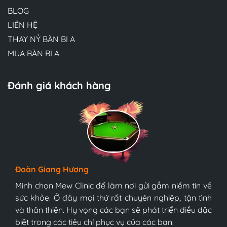
BLOG
LIÊN HỆ
THAY NỶ BÀN BI A
MUA BÀN BI A
Đánh giá khách hàng
Hương Suri
Đoàn Giang Hương
Ngọc Anh
Đội ngũ bác sĩ tại Mew Clinic rất chuyên nghiệp và
bàn bi-a tonardo s5 9017
bàn bi-a tonardo s5 9017năm 2021
tận tình. Chúc Mew Clinic phát triển mạnh mẽ hơn
Mình chọn Mew Clinic để làm nơi gửi gắm niềm tin về
Mình chọn Mew Clinic để làm nơi gửi gắm niềm tin về
nữa và sớm trở thành trung tâm y tế tốt nhất Việt
sức khỏe. Ở đây mọi thứ rất chuyên nghiệp, tận tình
sức khỏe. Ở đây mọi thứ rất chuyên nghiệp, tận tình
Nam, tôi tin chắc điều đó.
và thân thiện. Hy vọng các bạn sẽ phát triển điều đặc
và thân thiện. Hy vọng các bạn sẽ phát triển điều đặc
biệt trong các tiêu chí phục vụ của các bạn.
biệt trong các tiêu chí phục vụ của các bạn.