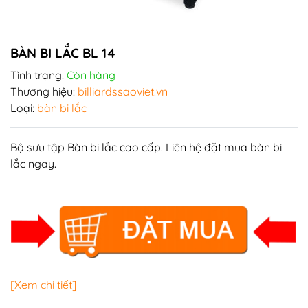
BÀN BI LẮC BL 14
Tình trạng:
Còn hàng
Thương hiệu:
billiardssaoviet.vn
Loại:
bàn bi lắc
Bộ sưu tập
Bàn bi lắc
cao cấp. Liên hệ đặt mua bàn bi
lắc ngay.
[Xem chi tiết]