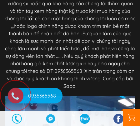
xưởng sx hoặc qua kho hàng của chúng tôi thăm quan
và tận tay xem hàng thật kỹ trước khi mua hàng của
chúng tôi.Tất cả các mặt hàng của chúng tôi luôn có mác
,,,hoặc logo chính hãng đươc khảm trìm trên bề mặt
thành bàn để nhận biết dõ hơn -Sự quan tâm của quý
khách là sức mạnh lớn nhất để đơn vị chúng tôi ngày
càng lớn mạnh và phát triển hơn , đổi mới hơn,và cũng là
sự động viên lớn nhât ..... . Nếu quý khách phát hiện hàng
nhái hàng giả kém chất lượng xin hay báo ngay cho
chúng tôi theo sô ĐT:0936365568 :Xin trân trọng cảm ơn
và chúc quý khách an khang thịnh vượng. Cung cấp bởi
Sapo.
0936365568