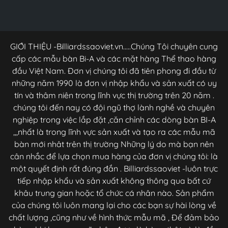
GIỚI THIỆU -Billiardssaoviet.vn.....Chúng Tôi chuyên cung
cấp các mẫu bàn Bi-A và các mặt hàng Thể thao hàng
đầu Việt Nam. Đơn vị chúng tôi đã tiên phong đi đầu từ
những năm 1990 là đơn vị nhập khẩu và sản xuất có uy
tín và thâm niên trong lĩnh vực thị trường trên 20 năm .
chúng tôi đến nay có đội ngũ thợ lành nghề và chuyên
nghiệp trong việc lắp đặt ,căn chỉnh các dòng bàn BI-A
,,,nhất là trong lĩnh vực sản xuất và tạo ra các mẫu mã
bàn mới nhât trên thị trường Những lý do mà bạn nên
cân nhắc để lựa chọn mua hàng của đơn vị chúng tôi: là
một quyết định rất đúng đắn . Billiardssaoviet -luôn trực
tiếp nhập khẩu và sản xuất không thông qua bất cứ
khâu trung gian hoặc tổ chức cá nhân nào. Sản phẩm
của chúng tôi luôn mang lại cho các bạn sự hài lòng về
chất lượng ,cũng như về hình thức mẫu mã , Để đảm bảo