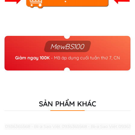
MewBS100
Giảm ngay 100K
- Mã áp dụng cuối tuần thứ 7, CN
SẢN PHẨM KHÁC