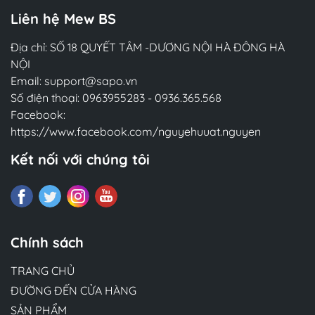
Liên hệ Mew BS
Địa chỉ: SỐ 18 QUYẾT TÂM -DƯƠNG NỘI HÀ ĐÔNG HÀ
NỘI
Email:
support@sapo.vn
Số điện thoại:
0963955283
-
0936.365.568
Facebook:
https://www.facebook.com/nguyehuuat.nguyen
Kết nối với chúng tôi
Chính sách
TRANG CHỦ
ĐƯỜNG ĐẾN CỬA HÀNG
SẢN PHẨM