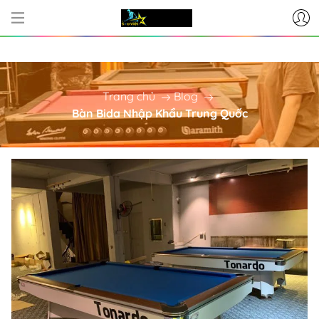
CƠ SỞ CUNG CẤP BÀN BI-A - PH
Trang chủ
Blog
Bàn Bida Nhập Khẩu Trung Quốc