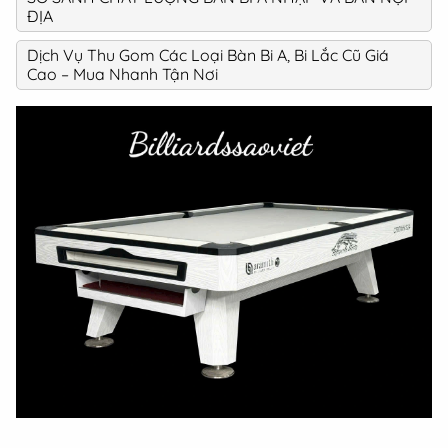
ĐỊA
Dịch Vụ Thu Gom Các Loại Bàn Bi A, Bi Lắc Cũ Giá
Cao – Mua Nhanh Tận Nơi