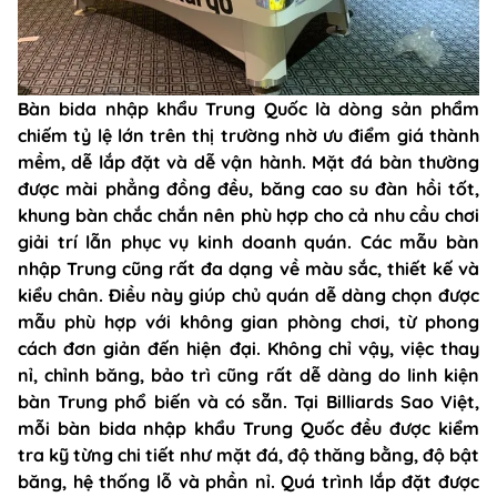
Bàn bida nhập khẩu Trung Quốc là dòng sản phẩm
chiếm tỷ lệ lớn trên thị trường nhờ ưu điểm giá thành
mềm, dễ lắp đặt và dễ vận hành. Mặt đá bàn thường
được mài phẳng đồng đều, băng cao su đàn hồi tốt,
khung bàn chắc chắn nên phù hợp cho cả nhu cầu chơi
giải trí lẫn phục vụ kinh doanh quán. Các mẫu bàn
nhập Trung cũng rất đa dạng về màu sắc, thiết kế và
kiểu chân. Điều này giúp chủ quán dễ dàng chọn được
mẫu phù hợp với không gian phòng chơi, từ phong
cách đơn giản đến hiện đại. Không chỉ vậy, việc thay
nỉ, chỉnh băng, bảo trì cũng rất dễ dàng do linh kiện
bàn Trung phổ biến và có sẵn. Tại Billiards Sao Việt,
mỗi bàn bida nhập khẩu Trung Quốc đều được kiểm
tra kỹ từng chi tiết như mặt đá, độ thăng bằng, độ bật
băng, hệ thống lỗ và phần nỉ. Quá trình lắp đặt được