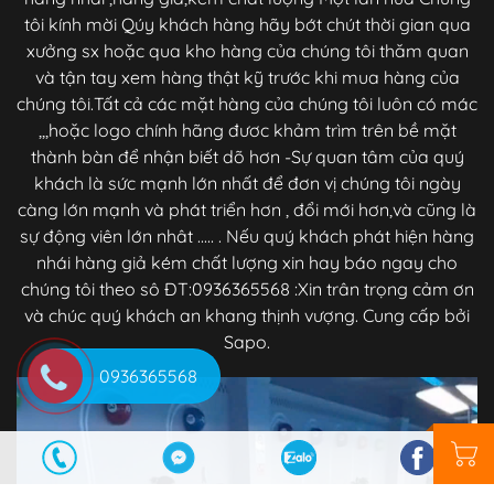
tôi kính mời Qúy khách hàng hãy bớt chút thời gian qua
xưởng sx hoặc qua kho hàng của chúng tôi thăm quan
và tận tay xem hàng thật kỹ trước khi mua hàng của
chúng tôi.Tất cả các mặt hàng của chúng tôi luôn có mác
,,,hoặc logo chính hãng đươc khảm trìm trên bề mặt
thành bàn để nhận biết dõ hơn -Sự quan tâm của quý
khách là sức mạnh lớn nhất để đơn vị chúng tôi ngày
càng lớn mạnh và phát triển hơn , đổi mới hơn,và cũng là
sự động viên lớn nhât ..... . Nếu quý khách phát hiện hàng
nhái hàng giả kém chất lượng xin hay báo ngay cho
chúng tôi theo sô ĐT:0936365568 :Xin trân trọng cảm ơn
và chúc quý khách an khang thịnh vượng. Cung cấp bởi
Sapo.
0936365568