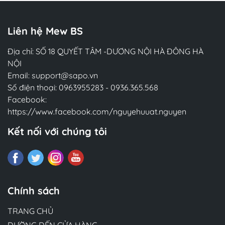
Liên hệ Mew BS
Địa chỉ: SỐ 18 QUYẾT TÂM -DƯƠNG NỘI HÀ ĐÔNG HÀ
NỘI
Email:
support@sapo.vn
Số điện thoại:
0963955283
-
0936.365.568
Facebook:
https://www.facebook.com/nguyehuuat.nguyen
Kết nối với chúng tôi
Chính sách
TRANG CHỦ
ĐƯỜNG ĐẾN CỬA HÀNG