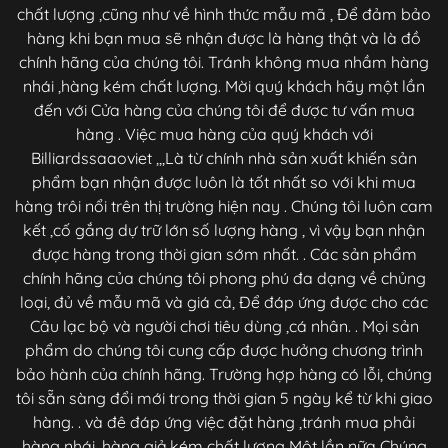
chất lượng ,cũng như về hình thức mẫu mã , Để đảm bảo
hàng khi bạn mua sẽ nhận được là hàng thật và là đồ
chính hãng của chúng tôi. Tránh không mua nhầm hàng
nhái ,hàng kém chất lượng. Mời quý khách hãy một lần
đến với Cửa hàng của chúng tôi để được tư vấn mua
hàng . Việc mua hàng của quý khách với
Billiardssaaoviet ,,,Là từ chính nhà sản xuất khiến sản
phẩm bạn nhận được luôn là tốt nhất so với khi mua
hàng trôi nổi trên thị trường hiện nay . Chúng tôi luôn cam
kết ,cố gắng dự trữ lớn số lượng hàng , vì vậy bạn nhận
được hàng trong thời gian sớm nhất. . Các sản phẩm
chính hãng của chúng tôi phong phú đa dạng về chủng
loại, đủ về mẫu mã và giá cả, Để đáp ứng được cho các
Câu lạc bộ và người chơi tiêu dùng ,cá nhân. . Mọi sản
phẩm do chúng tôi cung cấp được hưởng chương trình
bảo hành của chính hãng. Trường hợp hàng có lỗi, chúng
tôi sẵn sàng đổi mới trong thời gian 5 ngày kể từ khi giao
hàng. . và đê đáp ứng việc đặt hàng ,tránh mua phải
hàng nhái ,hàng giả,kém chất lượng Một lần nữa Chúng