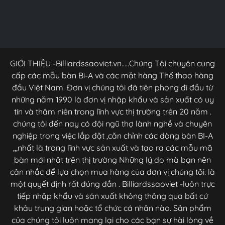
GIỚI THIỆU -Billiardssaoviet.vn.....Chúng Tôi chuyên cung
cấp các mẫu bàn Bi-A và các mặt hàng Thể thao hàng
đầu Việt Nam. Đơn vị chúng tôi đã tiên phong đi đầu từ
những năm 1990 là đơn vị nhập khẩu và sản xuất có uy
tín và thâm niên trong lĩnh vực thị trường trên 20 năm .
chúng tôi đến nay có đội ngũ thợ lành nghề và chuyên
nghiệp trong việc lắp đặt ,căn chỉnh các dòng bàn BI-A
,,,nhất là trong lĩnh vực sản xuất và tạo ra các mẫu mã
bàn mới nhât trên thị trường Những lý do mà bạn nên
cân nhắc để lựa chọn mua hàng của đơn vị chúng tôi: là
một quyết định rất đúng đắn . Billiardssaoviet -luôn trực
tiếp nhập khẩu và sản xuất không thông qua bất cứ
khâu trung gian hoặc tổ chức cá nhân nào. Sản phẩm
của chúng tôi luôn mang lại cho các bạn sự hài lòng về