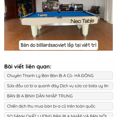
Bài viết liên quan:
Chuyên Thanh Lý Bán Bàn Bi A Cũ- HÀ ĐÔNG
Sửa đầu cơ bi a quanh đây Dịch vụ sửa cơ bida uy tín
BÀN BI A BINH DÂN NHẬP TRUNG
Chiến dịch thu mua bàn bi-a cũ trên toàn quốc
SO SÁNH CHẤT LƯỢNG BÀN BI A NHẬP VÀ BÀN NỘI