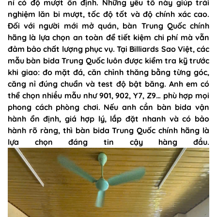
nỉ có độ mượt ổn định. Những yếu tố này giúp trải
nghiệm lăn bi mượt, tốc độ tốt và độ chính xác cao.
Đối với người mới mở quán, bàn Trung Quốc chính
hãng là lựa chọn an toàn để tiết kiệm chi phí mà vẫn
đảm bảo chất lượng phục vụ. Tại Billiards Sao Việt, các
mẫu bàn bida Trung Quốc luôn được kiểm tra kỹ trước
khi giao: đo mặt đá, căn chỉnh thăng bằng từng góc,
căng nỉ đúng chuẩn và test độ bật băng. Anh em có
thể chọn nhiều mẫu như 901, 902, Y7, Z9… phù hợp mọi
phong cách phòng chơi. Nếu anh cần bàn bida vận
hành ổn định, giá hợp lý, lắp đặt nhanh và có bảo
hành rõ ràng, thì bàn bida Trung Quốc chính hãng là
lựa chọn đáng tin cậy hàng đầu.