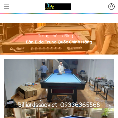
CƠ SỞ CUNG CẤP BÀN BI-A - P
Trang chủ
Blog
Bàn Bida Trung Quốc Chính Hãng