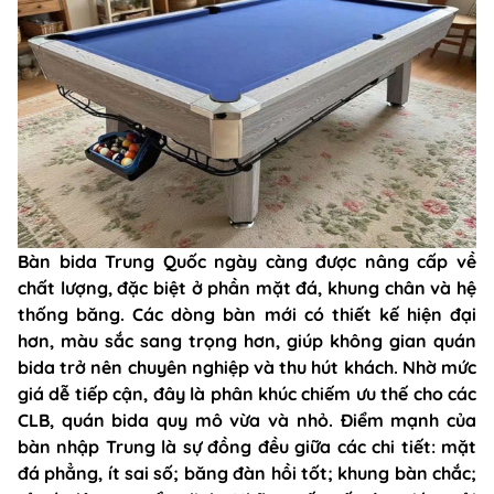
Bàn bida Trung Quốc ngày càng được nâng cấp về
chất lượng, đặc biệt ở phần mặt đá, khung chân và hệ
thống băng. Các dòng bàn mới có thiết kế hiện đại
hơn, màu sắc sang trọng hơn, giúp không gian quán
bida trở nên chuyên nghiệp và thu hút khách. Nhờ mức
giá dễ tiếp cận, đây là phân khúc chiếm ưu thế cho các
CLB, quán bida quy mô vừa và nhỏ. Điểm mạnh của
bàn nhập Trung là sự đồng đều giữa các chi tiết: mặt
đá phẳng, ít sai số; băng đàn hồi tốt; khung bàn chắc;