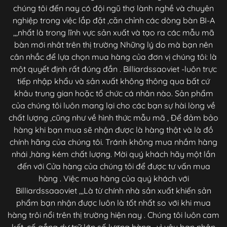
chúng tôi đến nay có đội ngũ thợ lành nghề và chuyên
nghiệp trong việc lắp đặt ,căn chỉnh các dòng bàn BI-A
,,,nhất là trong lĩnh vực sản xuất và tạo ra các mẫu mã
bàn mới nhât trên thị trường Những lý do mà bạn nên
cân nhắc để lựa chọn mua hàng của đơn vị chúng tôi: là
một quyết định rất đúng đắn . Billiardssaoviet -luôn trực
tiếp nhập khẩu và sản xuất không thông qua bất cứ
khâu trung gian hoặc tổ chức cá nhân nào. Sản phẩm
của chúng tôi luôn mang lại cho các bạn sự hài lòng về
chất lượng ,cũng như về hình thức mẫu mã , Để đảm bảo
hàng khi bạn mua sẽ nhận được là hàng thật và là đồ
chính hãng của chúng tôi. Tránh không mua nhầm hàng
nhái ,hàng kém chất lượng. Mời quý khách hãy một lần
đến với Cửa hàng của chúng tôi để được tư vấn mua
hàng . Việc mua hàng của quý khách với
Billiardssaaoviet ,,,Là từ chính nhà sản xuất khiến sản
phẩm bạn nhận được luôn là tốt nhất so với khi mua
hàng trôi nổi trên thị trường hiện nay . Chúng tôi luôn cam
kết ,cố gắng dự trữ lớn số lượng hàng , vì vậy bạn nhận