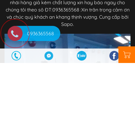
nhái hàng giả kém chất lượng xin hay báo ngay cho
chúng tôi theo sô ĐT:0936365568 :Xin trân trọng cảm ơn
và chúc quý khách an khang thịnh vượng. Cung cấp bởi
Sapo.
0936365568