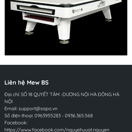
Liên hệ Mew BS
Địa chỉ: SỐ 18 QUYẾT TÂM -DƯƠNG NỘI HÀ ĐÔNG HÀ
NỘI
Email:
support@sapo.vn
Số điện thoại:
0963955283
-
0936.365.568
Facebook:
https://www.facebook.com/nguyehuuat.nguyen