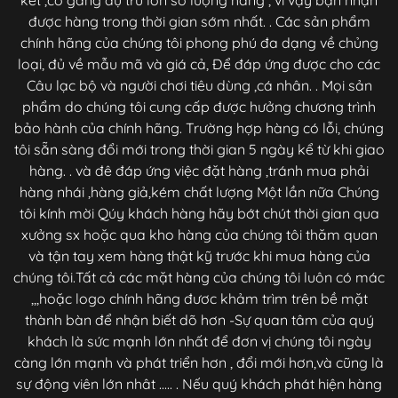
được hàng trong thời gian sớm nhất. . Các sản phẩm
chính hãng của chúng tôi phong phú đa dạng về chủng
loại, đủ về mẫu mã và giá cả, Để đáp ứng được cho các
Câu lạc bộ và người chơi tiêu dùng ,cá nhân. . Mọi sản
phẩm do chúng tôi cung cấp được hưởng chương trình
bảo hành của chính hãng. Trường hợp hàng có lỗi, chúng
tôi sẵn sàng đổi mới trong thời gian 5 ngày kể từ khi giao
hàng. . và đê đáp ứng việc đặt hàng ,tránh mua phải
hàng nhái ,hàng giả,kém chất lượng Một lần nữa Chúng
tôi kính mời Qúy khách hàng hãy bớt chút thời gian qua
xưởng sx hoặc qua kho hàng của chúng tôi thăm quan
và tận tay xem hàng thật kỹ trước khi mua hàng của
chúng tôi.Tất cả các mặt hàng của chúng tôi luôn có mác
,,,hoặc logo chính hãng đươc khảm trìm trên bề mặt
thành bàn để nhận biết dõ hơn -Sự quan tâm của quý
khách là sức mạnh lớn nhất để đơn vị chúng tôi ngày
càng lớn mạnh và phát triển hơn , đổi mới hơn,và cũng là
sự động viên lớn nhât ..... . Nếu quý khách phát hiện hàng