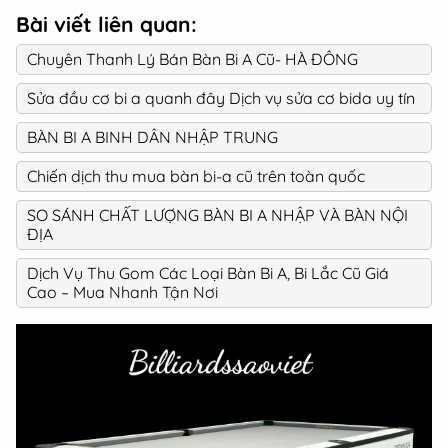
Bài viết liên quan:
Chuyên Thanh Lý Bán Bàn Bi A Cũ- HÀ ĐÔNG
Sửa đầu cơ bi a quanh đây Dịch vụ sửa cơ bida uy tín
BÀN BI A BINH DÂN NHẬP TRUNG
Chiến dịch thu mua bàn bi-a cũ trên toàn quốc
SO SÁNH CHẤT LƯỢNG BÀN BI A NHẬP VÀ BÀN NỘI
ĐỊA
Dịch Vụ Thu Gom Các Loại Bàn Bi A, Bi Lắc Cũ Giá
Cao – Mua Nhanh Tận Nơi