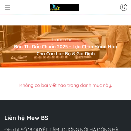
CƠ SỞ CUNG CẤP BÀN BI-A -
Trang chủ
Bàn Thi Đấu Chuẩn 2025 – Lựa Chọn Hoàn Hảo
Cho Câu Lạc Bộ & Gia Đình
Không có bài viết nào trong danh mục này.
Liên hệ Mew BS
Địa chỉ: SỐ 18 QUYẾT TÂM -DƯƠNG NỘI HÀ ĐÔNG HÀ