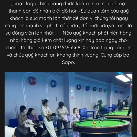
,,,hoặc logo chính hãng đươc khảm trìm trên bề mặt
thành bàn để nhận biết dõ hơn -Sự quan tâm của quý
khách là sức mạnh lớn nhất để đơn vị chúng tôi ngày
càng lớn mạnh và phát triển hơn , đổi mới hơn,và cũng là
sự động viên lớn nhât ..... . Nếu quý khách phát hiện hàng
nhái hàng giả kém chất lượng xin hay báo ngay cho
chúng tôi theo sô ĐT:0936365568 :Xin trân trọng cảm ơn
và chúc quý khách an khang thịnh vượng. Cung cấp bởi
Sapo.