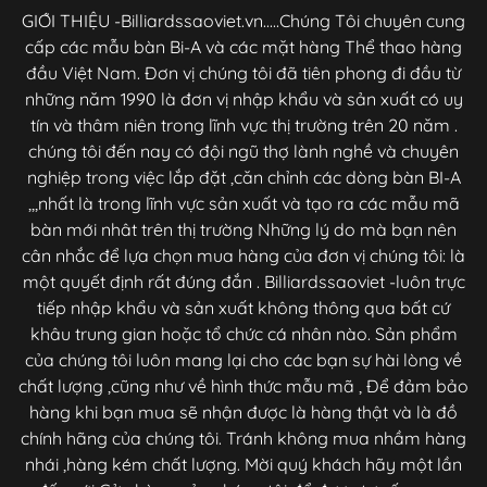
GIỚI THIỆU -Billiardssaoviet.vn.....Chúng Tôi chuyên cung
cấp các mẫu bàn Bi-A và các mặt hàng Thể thao hàng
đầu Việt Nam. Đơn vị chúng tôi đã tiên phong đi đầu từ
những năm 1990 là đơn vị nhập khẩu và sản xuất có uy
tín và thâm niên trong lĩnh vực thị trường trên 20 năm .
chúng tôi đến nay có đội ngũ thợ lành nghề và chuyên
nghiệp trong việc lắp đặt ,căn chỉnh các dòng bàn BI-A
,,,nhất là trong lĩnh vực sản xuất và tạo ra các mẫu mã
bàn mới nhât trên thị trường Những lý do mà bạn nên
cân nhắc để lựa chọn mua hàng của đơn vị chúng tôi: là
một quyết định rất đúng đắn . Billiardssaoviet -luôn trực
tiếp nhập khẩu và sản xuất không thông qua bất cứ
khâu trung gian hoặc tổ chức cá nhân nào. Sản phẩm
của chúng tôi luôn mang lại cho các bạn sự hài lòng về
chất lượng ,cũng như về hình thức mẫu mã , Để đảm bảo
hàng khi bạn mua sẽ nhận được là hàng thật và là đồ
chính hãng của chúng tôi. Tránh không mua nhầm hàng
nhái ,hàng kém chất lượng. Mời quý khách hãy một lần