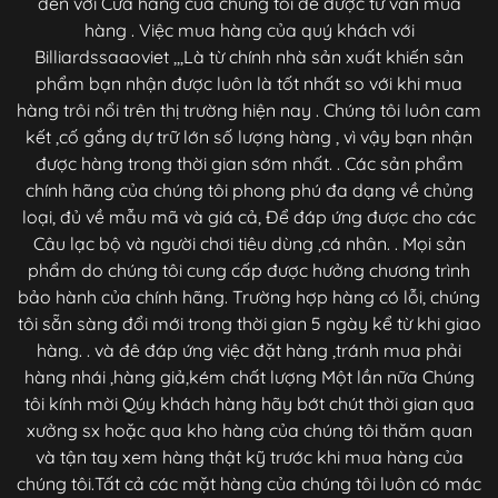
đến với Cửa hàng của chúng tôi để được tư vấn mua
hàng . Việc mua hàng của quý khách với
Billiardssaaoviet ,,,Là từ chính nhà sản xuất khiến sản
phẩm bạn nhận được luôn là tốt nhất so với khi mua
hàng trôi nổi trên thị trường hiện nay . Chúng tôi luôn cam
kết ,cố gắng dự trữ lớn số lượng hàng , vì vậy bạn nhận
được hàng trong thời gian sớm nhất. . Các sản phẩm
chính hãng của chúng tôi phong phú đa dạng về chủng
loại, đủ về mẫu mã và giá cả, Để đáp ứng được cho các
Câu lạc bộ và người chơi tiêu dùng ,cá nhân. . Mọi sản
phẩm do chúng tôi cung cấp được hưởng chương trình
bảo hành của chính hãng. Trường hợp hàng có lỗi, chúng
tôi sẵn sàng đổi mới trong thời gian 5 ngày kể từ khi giao
hàng. . và đê đáp ứng việc đặt hàng ,tránh mua phải
hàng nhái ,hàng giả,kém chất lượng Một lần nữa Chúng
tôi kính mời Qúy khách hàng hãy bớt chút thời gian qua
xưởng sx hoặc qua kho hàng của chúng tôi thăm quan
và tận tay xem hàng thật kỹ trước khi mua hàng của
chúng tôi.Tất cả các mặt hàng của chúng tôi luôn có mác