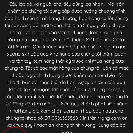
Câu lạc bộ và người chơi tiêu dùng ,cá nhân. . Mọi sản
phẩm do chúng tôi cung cấp được hưởng chương trình
bảo hành của chính hãng. Trường hợp hàng có lỗi, chúng
tôi sẵn sàng đổi mới trong thời gian 5 ngày kể từ khi giao
hàng. . và đê đáp ứng việc đặt hàng ,tránh mua phải
hàng nhái ,hàng giả,kém chất lượng Một lần nữa Chúng
tôi kính mời Qúy khách hàng hãy bớt chút thời gian qua
xưởng sx hoặc qua kho hàng của chúng tôi thăm quan
và tận tay xem hàng thật kỹ trước khi mua hàng của
chúng tôi.Tất cả các mặt hàng của chúng tôi luôn có mác
,,,hoặc logo chính hãng đươc khảm trìm trên bề mặt
thành bàn để nhận biết dõ hơn -Sự quan tâm của quý
khách là sức mạnh lớn nhất để đơn vị chúng tôi ngày
càng lớn mạnh và phát triển hơn , đổi mới hơn,và cũng là
sự động viên lớn nhât ..... . Nếu quý khách phát hiện hàng
nhái hàng giả kém chất lượng xin hay báo ngay cho
chúng tôi theo sô ĐT:0936365568 :Xin trân trọng cảm ơn
và chúc quý khách an khang thịnh vượng. Cung cấp bởi
Sapo.