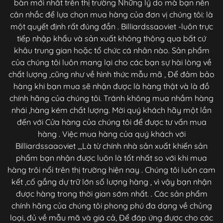
bàn mới nhât trên thị trường Những lý do mà bạn nên
cân nhắc để lựa chọn mua hàng của đơn vị chúng tôi: là
một quyết định rất đúng đắn . Billiardssaoviet -luôn trực
tiếp nhập khẩu và sản xuất không thông qua bất cứ
khâu trung gian hoặc tổ chức cá nhân nào. Sản phẩm
của chúng tôi luôn mang lại cho các bạn sự hài lòng về
chất lượng ,cũng như về hình thức mẫu mã , Để đảm bảo
hàng khi bạn mua sẽ nhận được là hàng thật và là đồ
chính hãng của chúng tôi. Tránh không mua nhầm hàng
nhái ,hàng kém chất lượng. Mời quý khách hãy một lần
đến với Cửa hàng của chúng tôi để được tư vấn mua
hàng . Việc mua hàng của quý khách với
Billiardssaaoviet ,,,Là từ chính nhà sản xuất khiến sản
phẩm bạn nhận được luôn là tốt nhất so với khi mua
hàng trôi nổi trên thị trường hiện nay . Chúng tôi luôn cam
kết ,cố gắng dự trữ lớn số lượng hàng , vì vậy bạn nhận
được hàng trong thời gian sớm nhất. . Các sản phẩm
chính hãng của chúng tôi phong phú đa dạng về chủng
loại, đủ về mẫu mã và giá cả, Để đáp ứng được cho các