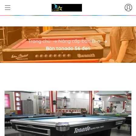
CƠ SỞ CUNG CẤP BÀN BI-A - P
Trang chủ
Nâng cấp bàn Bi-a
Bàn tonado S6 đen