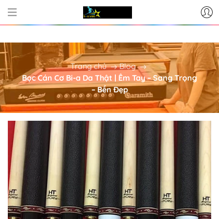
CƠ SỞ CUNG CẤP BÀN BI-A - PH
Trang chủ
Blog
Bọc Cán Cơ Bi-a Da Thật | Êm Tay – Sang Trọng
– Bền Đẹp