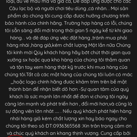
loại, đủ về mẫu mã và giá cả, Để đáp ứng được cho các
Câu lạc bộ và người chơi tiêu dùng ,cá nhân. . Mọi sản
phẩm do chúng tôi cung cấp được hưởng chương trình
bảo hành của chính hãng. Trường hợp hàng có lỗi, chúng
tôi sẵn sàng đổi mới trong thời gian 5 ngày kể từ khi giao
hàng. . và đê đáp ứng việc đặt hàng ,tránh mua phải
hàng nhái ,hàng giả,kém chất lượng Một lần nữa Chúng
tôi kính mời Qúy khách hàng hãy bớt chút thời gian qua
xưởng sx hoặc qua kho hàng của chúng tôi thăm quan
và tận tay xem hàng thật kỹ trước khi mua hàng của
chúng tôi.Tất cả các mặt hàng của chúng tôi luôn có mác
,,,hoặc logo chính hãng đươc khảm trìm trên bề mặt
thành bàn để nhận biết dõ hơn -Sự quan tâm của quý
khách là sức mạnh lớn nhất để đơn vị chúng tôi ngày
càng lớn mạnh và phát triển hơn , đổi mới hơn,và cũng là
sự động viên lớn nhât ..... . Nếu quý khách phát hiện hàng
nhái hàng giả kém chất lượng xin hay báo ngay cho
chúng tôi theo sô ĐT:0936365568 :Xin trân trọng cảm ơn
và chúc quý khách an khang thịnh vượng. Cung cấp bởi