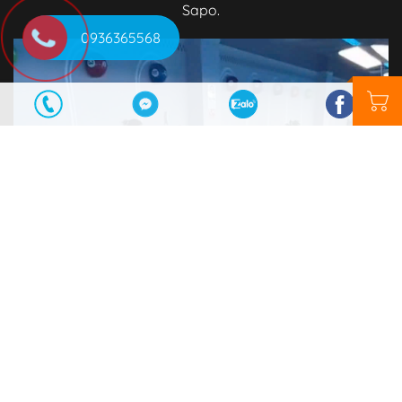
Sapo.
0936365568