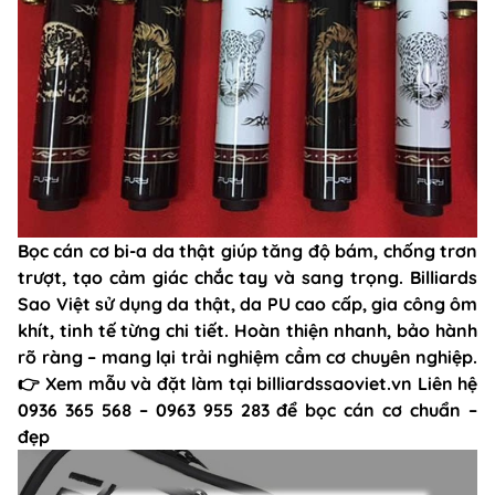
Bọc cán cơ bi-a da thật giúp tăng độ bám, chống trơn
trượt, tạo cảm giác chắc tay và sang trọng. Billiards
Sao Việt sử dụng da thật, da PU cao cấp, gia công ôm
khít, tinh tế từng chi tiết. Hoàn thiện nhanh, bảo hành
rõ ràng – mang lại trải nghiệm cầm cơ chuyên nghiệp.
👉 Xem mẫu và đặt làm tại billiardssaoviet.vn Liên hệ
0936 365 568 – 0963 955 283 để bọc cán cơ chuẩn –
đẹp