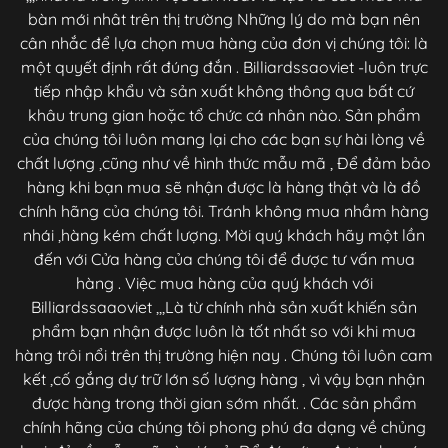
bàn mới nhât trên thị trường Những lý do mà bạn nên
cân nhắc để lựa chọn mua hàng của đơn vị chúng tôi: là
một quyết định rất đúng đắn . Billiardssaoviet -luôn trực
tiếp nhập khẩu và sản xuất không thông qua bất cứ
khâu trung gian hoặc tổ chức cá nhân nào. Sản phẩm
của chúng tôi luôn mang lại cho các bạn sự hài lòng về
chất lượng ,cũng như về hình thức mẫu mã , Để đảm bảo
hàng khi bạn mua sẽ nhận được là hàng thật và là đồ
chính hãng của chúng tôi. Tránh không mua nhầm hàng
nhái ,hàng kém chất lượng. Mời quý khách hãy một lần
đến với Cửa hàng của chúng tôi để được tư vấn mua
hàng . Việc mua hàng của quý khách với
Billiardssaaoviet ,,,Là từ chính nhà sản xuất khiến sản
phẩm bạn nhận được luôn là tốt nhất so với khi mua
hàng trôi nổi trên thị trường hiện nay . Chúng tôi luôn cam
kết ,cố gắng dự trữ lớn số lượng hàng , vì vậy bạn nhận
được hàng trong thời gian sớm nhất. . Các sản phẩm
chính hãng của chúng tôi phong phú đa dạng về chủng