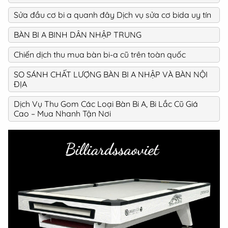
Sửa đầu cơ bi a quanh đây Dịch vụ sửa cơ bida uy tín
BÀN BI A BINH DÂN NHẬP TRUNG
Chiến dịch thu mua bàn bi-a cũ trên toàn quốc
SO SÁNH CHẤT LƯỢNG BÀN BI A NHẬP VÀ BÀN NỘI
ĐỊA
Dịch Vụ Thu Gom Các Loại Bàn Bi A, Bi Lắc Cũ Giá
Cao – Mua Nhanh Tận Nơi