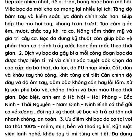
tiếp xúc nhiều nhất, dễ bị trơn, bong hoặc bám mồ hôi.
Việc bọc da mới cho cơ mang lại nhiều lợi ích: Tăng độ
bám tay và kiểm soát lực đánh chính xác hơn. Giúp
hấp thụ mồ hôi tay, không trơn trượt. Tạo cảm giác
êm, mượt, chắc tay khi ra cơ. Nâng tầm thẩm mỹ và
giá trị cây cơ. Bọc da đúng kỹ thuật còn giúp bảo vệ
phần thân cơ tránh trầy xước hoặc ẩm mốc theo thời
gian. 2. Dịch vụ bọc da gậy bi a mỗi công đoạn bọc da
được thực hiện tỉ mỉ và chính xác tuyệt đối: Chọn da
cao cấp: da bò thật, da lộn, da PU nhập khẩu. Cắt, dán
và khâu tay thủ công, khít từng chi tiết Cân chỉnh độ
dày và độ ôm tay, đảm bảo không cấn hay lồi lõm. Xử
lý sơn phủ bảo vệ, chống thấm và bền màu theo thời
gian. Đặc biệt, anh em ở Hà Nội – Hải Phòng – Bắc
Ninh – Thái Nguyên – Nam Định – Ninh Bình có thể gửi
cơ về xưởng , đội ngũ kỹ thuật sẽ bọc và trả cơ tận nơi
nhanh chóng, an toàn. 3. Ưu điểm khi bọc da cơ tại voi
Da thật 100% – mềm, mịn, bền và thoáng khí. Kỹ thuật
viên lành nghề, khâu tay tỉ mỉ từng chi tiết. Đa dạng