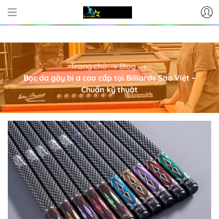
CƠ SỞ CUNG CẤP BÀN BI-A - PHỤ KIỆ
Trang chủ
Blog
Bọc da gậy bi a cao cấp tại Billiards Sao Việt –
Chuẩn kỹ thuật