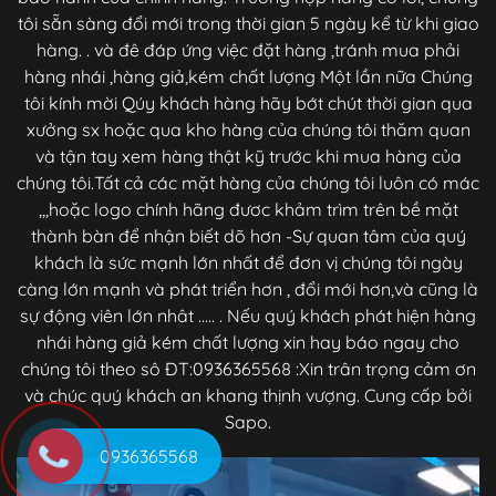
tôi sẵn sàng đổi mới trong thời gian 5 ngày kể từ khi giao
hàng. . và đê đáp ứng việc đặt hàng ,tránh mua phải
hàng nhái ,hàng giả,kém chất lượng Một lần nữa Chúng
tôi kính mời Qúy khách hàng hãy bớt chút thời gian qua
xưởng sx hoặc qua kho hàng của chúng tôi thăm quan
và tận tay xem hàng thật kỹ trước khi mua hàng của
chúng tôi.Tất cả các mặt hàng của chúng tôi luôn có mác
,,,hoặc logo chính hãng đươc khảm trìm trên bề mặt
thành bàn để nhận biết dõ hơn -Sự quan tâm của quý
khách là sức mạnh lớn nhất để đơn vị chúng tôi ngày
càng lớn mạnh và phát triển hơn , đổi mới hơn,và cũng là
sự động viên lớn nhât ..... . Nếu quý khách phát hiện hàng
nhái hàng giả kém chất lượng xin hay báo ngay cho
chúng tôi theo sô ĐT:0936365568 :Xin trân trọng cảm ơn
và chúc quý khách an khang thịnh vượng. Cung cấp bởi
Sapo.
0936365568