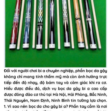
Đối với người chơi bi a chuyên nghiệp, phần bọc da gậy
không chỉ mang tính thẩm mỹ mà còn ảnh hưởng trực
tiếp đến độ nhạy, độ bám tay và cảm giác khi ra cơ.
Hiểu được điều đó, dịch vụ bọc da gậy bi a cao cấp
được đông đảo cơ thủ tại Hà Nội, Hải Phòng, Bắc Ninh,
Thái Nguyên, Nam Định, Ninh Bình tin tưởng lựa chọn.
1. Vì sao nên bọc da cho gậy bi a? Phần tay cầm là nơi