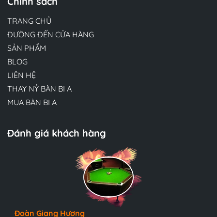
Chính sách
TRANG CHỦ
ĐƯỜNG ĐẾN CỬA HÀNG
SẢN PHẨM
BLOG
LIÊN HỆ
THAY NỶ BÀN BI A
MUA BÀN BI A
Đánh giá khách hàng
Hương Suri
Đoàn Giang Hương
Ngọc Anh
Đội ngũ bác sĩ tại Mew Clinic rất chuyên nghiệp và