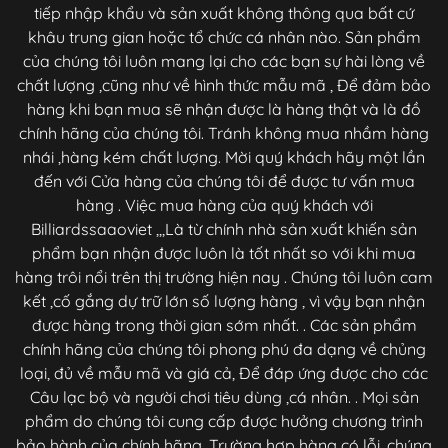
tiếp nhập khẩu và sản xuất không thông qua bất cứ
khâu trung gian hoặc tổ chức cá nhân nào. Sản phẩm
của chúng tôi luôn mang lại cho các bạn sự hài lòng về
chất lượng ,cũng như về hình thức mẫu mã , Để đảm bảo
hàng khi bạn mua sẽ nhận được là hàng thật và là đồ
chính hãng của chúng tôi. Tránh không mua nhầm hàng
nhái ,hàng kém chất lượng. Mời quý khách hãy một lần
đến với Cửa hàng của chúng tôi để được tư vấn mua
hàng . Việc mua hàng của quý khách với
Billiardssaaoviet ,,,Là từ chính nhà sản xuất khiến sản
phẩm bạn nhận được luôn là tốt nhất so với khi mua
hàng trôi nổi trên thị trường hiện nay . Chúng tôi luôn cam
kết ,cố gắng dự trữ lớn số lượng hàng , vì vậy bạn nhận
được hàng trong thời gian sớm nhất. . Các sản phẩm
chính hãng của chúng tôi phong phú đa dạng về chủng
loại, đủ về mẫu mã và giá cả, Để đáp ứng được cho các
Câu lạc bộ và người chơi tiêu dùng ,cá nhân. . Mọi sản
phẩm do chúng tôi cung cấp được hưởng chương trình
bảo hành của chính hãng. Trường hợp hàng có lỗi, chúng