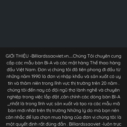
GIỚI THIỆU -Billiardssaoviet.vn.....Chúng Tôi chuyên cung
cấp các mẫu bàn Bi-A và các mặt hàng Thể thao hàng
đầu Việt Nam. Đơn vị chúng tôi đã tiên phong đi đầu từ
những năm 1990 là đơn vị nhập khẩu và sản xuất có uy
tín và thâm niên trong lĩnh vực thị trường trên 20 năm .
chúng tôi đến nay có đội ngũ thợ lành nghề và chuyên
nghiệp trong việc lắp đặt ,căn chỉnh các dòng bàn BI-A
,,,nhất là trong lĩnh vực sản xuất và tạo ra các mẫu mã
bàn mới nhât trên thị trường Những lý do mà bạn nên
cân nhắc để lựa chọn mua hàng của đơn vị chúng tôi: là
một quyết định rất đúng đắn . Billiardssaoviet -luôn trực