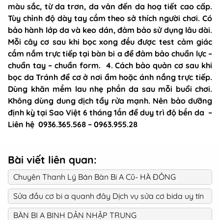
màu sắc, từ da trơn, da vân đến da hoạ tiết cao cấp.
Tùy chỉnh độ dày tay cầm theo sở thích người chơi. Có
bảo hành lớp da và keo dán, đảm bảo sử dụng lâu dài.
Mỗi cây cơ sau khi bọc xong đều được test cảm giác
cầm nắm trực tiếp tại bàn bi a để đảm bảo chuẩn lực –
chuẩn tay – chuẩn form. 4. Cách bảo quản cơ sau khi
bọc da Tránh để cơ ở nơi ẩm hoặc ánh nắng trực tiếp.
Dùng khăn mềm lau nhẹ phần da sau mỗi buổi chơi.
Không dùng dung dịch tẩy rửa mạnh. Nên bảo dưỡng
định kỳ tại Sao Việt 6 tháng 1ần để duy trì độ bền da –
Liên hệ 0936.365.568 – 0963.955.28
Bài viết liên quan:
Chuyên Thanh Lý Bán Bàn Bi A Cũ- HÀ ĐÔNG
Sửa đầu cơ bi a quanh đây Dịch vụ sửa cơ bida uy tín
BÀN BI A BINH DÂN NHẬP TRUNG