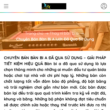
CƠ SỞ CUNG CẤP BÀN BI-A - PHỤ K
Trang chủ
Thay nỉ bàn bi a
Chuyên Bán Bàn Bi A lướt Đã Qua Sử Dụng
CHUYÊN BÁN BÀN BI A ĐÃ QUA SỬ DỤNG – GIẢI PHÁP
TIẾT KIỆM HIỆU QUẢ Bàn bi a đã qua sử dụng là lựa
chọn thông minh cho những ai muốn đầu tư quán bida
hoặc chơi tại nhà với chi phí hợp lý. Những bàn còn
chất lượng tốt vẫn đảm bảo độ phẳng, độ bật băng
và trải nghiệm chơi gần như bàn mới. Các bàn được
bán lại đều trải qua quá trình kiểm tra kỹ về mặt đá,
khung và băng. Những bộ phận không đạt tiêu chuẩn
sẽ được chỉnh sửa hoặc thay thế trước khi đưa ra thị