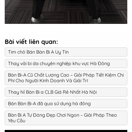
Bài viết liên quan:
Tim chô Bán Bàn Bi A Uy Tín
Thay vải bi da chuyên nghiệp khu vực Hà Đông
Bàn Bi-A Cũ Chất Lượng Cao – Giải Pháp Tiết Kiệm Chi
Phí Cho Người Kinh Doanh Và Giải Trí
Thay Nỉ Bàn Bi a CLB Giá Rẻ Nhất Hà Nội
Bán Bàn Bi-A đã qua sử dụng hà đông
Bàn Bi A Tự Đóng Đẹp Chơi Ngon – Giải Pháp Theo
Yêu Cầu