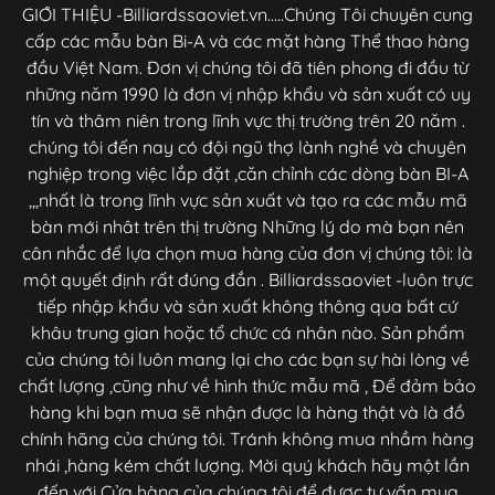
GIỚI THIỆU -Billiardssaoviet.vn.....Chúng Tôi chuyên cung
cấp các mẫu bàn Bi-A và các mặt hàng Thể thao hàng
đầu Việt Nam. Đơn vị chúng tôi đã tiên phong đi đầu từ
những năm 1990 là đơn vị nhập khẩu và sản xuất có uy
tín và thâm niên trong lĩnh vực thị trường trên 20 năm .
chúng tôi đến nay có đội ngũ thợ lành nghề và chuyên
nghiệp trong việc lắp đặt ,căn chỉnh các dòng bàn BI-A
,,,nhất là trong lĩnh vực sản xuất và tạo ra các mẫu mã
bàn mới nhât trên thị trường Những lý do mà bạn nên
cân nhắc để lựa chọn mua hàng của đơn vị chúng tôi: là
một quyết định rất đúng đắn . Billiardssaoviet -luôn trực
tiếp nhập khẩu và sản xuất không thông qua bất cứ
khâu trung gian hoặc tổ chức cá nhân nào. Sản phẩm
của chúng tôi luôn mang lại cho các bạn sự hài lòng về
chất lượng ,cũng như về hình thức mẫu mã , Để đảm bảo
hàng khi bạn mua sẽ nhận được là hàng thật và là đồ
chính hãng của chúng tôi. Tránh không mua nhầm hàng
nhái ,hàng kém chất lượng. Mời quý khách hãy một lần
đến với Cửa hàng của chúng tôi để được tư vấn mua