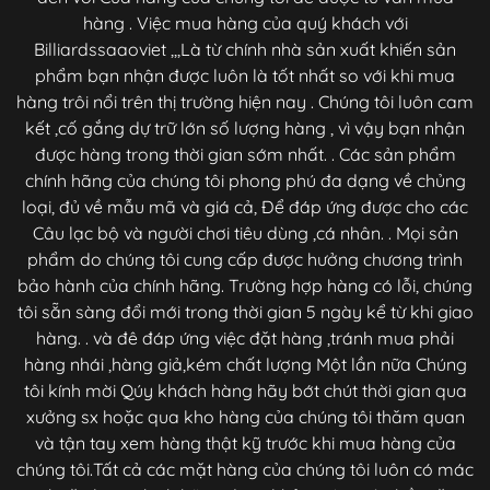
hàng . Việc mua hàng của quý khách với
Billiardssaaoviet ,,,Là từ chính nhà sản xuất khiến sản
phẩm bạn nhận được luôn là tốt nhất so với khi mua
hàng trôi nổi trên thị trường hiện nay . Chúng tôi luôn cam
kết ,cố gắng dự trữ lớn số lượng hàng , vì vậy bạn nhận
được hàng trong thời gian sớm nhất. . Các sản phẩm
chính hãng của chúng tôi phong phú đa dạng về chủng
loại, đủ về mẫu mã và giá cả, Để đáp ứng được cho các
Câu lạc bộ và người chơi tiêu dùng ,cá nhân. . Mọi sản
phẩm do chúng tôi cung cấp được hưởng chương trình
bảo hành của chính hãng. Trường hợp hàng có lỗi, chúng
tôi sẵn sàng đổi mới trong thời gian 5 ngày kể từ khi giao
hàng. . và đê đáp ứng việc đặt hàng ,tránh mua phải
hàng nhái ,hàng giả,kém chất lượng Một lần nữa Chúng
tôi kính mời Qúy khách hàng hãy bớt chút thời gian qua
xưởng sx hoặc qua kho hàng của chúng tôi thăm quan
và tận tay xem hàng thật kỹ trước khi mua hàng của
chúng tôi.Tất cả các mặt hàng của chúng tôi luôn có mác