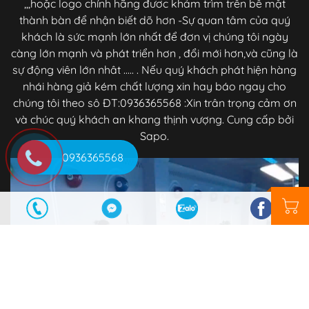
,,,hoặc logo chính hãng đươc khảm trìm trên bề mặt
thành bàn để nhận biết dõ hơn -Sự quan tâm của quý
khách là sức mạnh lớn nhất để đơn vị chúng tôi ngày
càng lớn mạnh và phát triển hơn , đổi mới hơn,và cũng là
sự động viên lớn nhât ..... . Nếu quý khách phát hiện hàng
nhái hàng giả kém chất lượng xin hay báo ngay cho
chúng tôi theo sô ĐT:0936365568 :Xin trân trọng cảm ơn
và chúc quý khách an khang thịnh vượng. Cung cấp bởi
Sapo.
0936365568