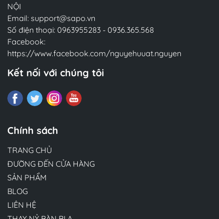
NỘI
Email:
support@sapo.vn
Số điện thoại:
0963955283
-
0936.365.568
Facebook:
https://www.facebook.com/nguyehuuat.nguyen
Kết nối với chúng tôi
Chính sách
TRANG CHỦ
ĐƯỜNG ĐẾN CỬA HÀNG
SẢN PHẨM
BLOG
LIÊN HỆ
THAY NỶ BÀN BI A