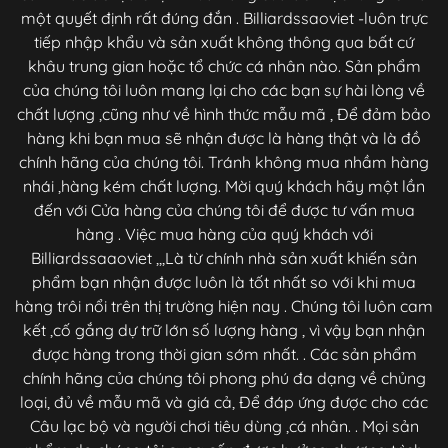
một quyết định rất đúng đắn . Billiardssaoviet -luôn trực
tiếp nhập khẩu và sản xuất không thông qua bất cứ
khâu trung gian hoặc tổ chức cá nhân nào. Sản phẩm
của chúng tôi luôn mang lại cho các bạn sự hài lòng về
chất lượng ,cũng như về hình thức mẫu mã , Để đảm bảo
hàng khi bạn mua sẽ nhận được là hàng thật và là đồ
chính hãng của chúng tôi. Tránh không mua nhầm hàng
nhái ,hàng kém chất lượng. Mời quý khách hãy một lần
đến với Cửa hàng của chúng tôi để được tư vấn mua
hàng . Việc mua hàng của quý khách với
Billiardssaaoviet ,,,Là từ chính nhà sản xuất khiến sản
phẩm bạn nhận được luôn là tốt nhất so với khi mua
hàng trôi nổi trên thị trường hiện nay . Chúng tôi luôn cam
kết ,cố gắng dự trữ lớn số lượng hàng , vì vậy bạn nhận
được hàng trong thời gian sớm nhất. . Các sản phẩm
chính hãng của chúng tôi phong phú đa dạng về chủng
loại, đủ về mẫu mã và giá cả, Để đáp ứng được cho các
Câu lạc bộ và người chơi tiêu dùng ,cá nhân. . Mọi sản