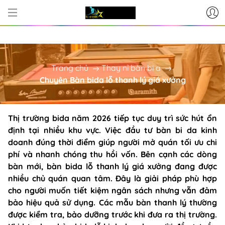
CƠ SỞ CUNG CẤP BÀN BI-A - PH
Trang chủ
Thay nỉ bàn bi a
Chuyên Bàn bida lỗ thanh lý giá xưởng
Thị trường bida năm 2026 tiếp tục duy trì sức hút ổn
định tại nhiều khu vực. Việc đầu tư bàn bi da kinh
doanh đúng thời điểm giúp người mở quán tối ưu chi
phí và nhanh chóng thu hồi vốn. Bên cạnh các dòng
bàn mới, bàn bida lỗ thanh lý giá xưởng đang được
nhiều chủ quán quan tâm. Đây là giải pháp phù hợp
cho người muốn tiết kiệm ngân sách nhưng vẫn đảm
bảo hiệu quả sử dụng. Các mẫu bàn thanh lý thường
được kiểm tra, bảo dưỡng trước khi đưa ra thị trường.