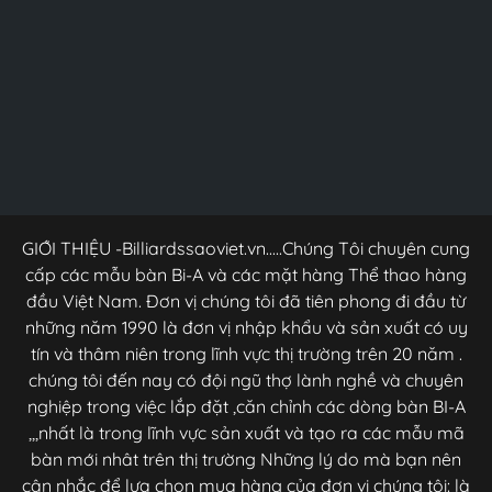
GIỚI THIỆU -Billiardssaoviet.vn.....Chúng Tôi chuyên cung
cấp các mẫu bàn Bi-A và các mặt hàng Thể thao hàng
đầu Việt Nam. Đơn vị chúng tôi đã tiên phong đi đầu từ
những năm 1990 là đơn vị nhập khẩu và sản xuất có uy
tín và thâm niên trong lĩnh vực thị trường trên 20 năm .
chúng tôi đến nay có đội ngũ thợ lành nghề và chuyên
nghiệp trong việc lắp đặt ,căn chỉnh các dòng bàn BI-A
,,,nhất là trong lĩnh vực sản xuất và tạo ra các mẫu mã
bàn mới nhât trên thị trường Những lý do mà bạn nên
cân nhắc để lựa chọn mua hàng của đơn vị chúng tôi: là