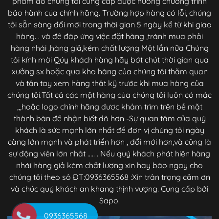
phẩm do chúng tôi cung cấp được hưởng chương trình
bảo hành của chính hãng. Trường hợp hàng có lỗi, chúng
tôi sẵn sàng đổi mới trong thời gian 5 ngày kể từ khi giao
hàng. . và đê đáp ứng việc đặt hàng ,tránh mua phải
hàng nhái ,hàng giả,kém chất lượng Một lần nữa Chúng
tôi kính mời Qúy khách hàng hãy bớt chút thời gian qua
xưởng sx hoặc qua kho hàng của chúng tôi thăm quan
và tận tay xem hàng thật kỹ trước khi mua hàng của
chúng tôi.Tất cả các mặt hàng của chúng tôi luôn có mác
,,,hoặc logo chính hãng đươc khảm trìm trên bề mặt
thành bàn để nhận biết dõ hơn -Sự quan tâm của quý
khách là sức mạnh lớn nhất để đơn vị chúng tôi ngày
càng lớn mạnh và phát triển hơn , đổi mới hơn,và cũng là
sự động viên lớn nhât ..... . Nếu quý khách phát hiện hàng
nhái hàng giả kém chất lượng xin hay báo ngay cho
chúng tôi theo sô ĐT:0936365568 :Xin trân trọng cảm ơn
và chúc quý khách an khang thịnh vượng. Cung cấp bởi
Sapo.
0936365568