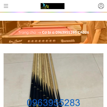
CƠ SỞ CUNG CẤP BÀN BI-A - PH
Trang chủ
Cơ bi a 0963955283 CA026