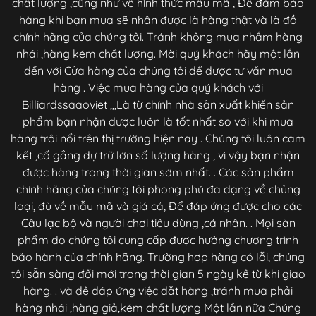
chất lượng ,cũng như về hình thức mẫu mã , Để đảm bảo
hàng khi bạn mua sẽ nhận được là hàng thật và là đồ
chính hãng của chúng tôi. Tránh không mua nhầm hàng
nhái ,hàng kém chất lượng. Mời quý khách hãy một lần
đến với Cửa hàng của chúng tôi để được tư vấn mua
hàng . Việc mua hàng của quý khách với
Billiardssaaoviet ,,,Là từ chính nhà sản xuất khiến sản
phẩm bạn nhận được luôn là tốt nhất so với khi mua
hàng trôi nổi trên thị trường hiện nay . Chúng tôi luôn cam
kết ,cố gắng dự trữ lớn số lượng hàng , vì vậy bạn nhận
được hàng trong thời gian sớm nhất. . Các sản phẩm
chính hãng của chúng tôi phong phú đa dạng về chủng
loại, đủ về mẫu mã và giá cả, Để đáp ứng được cho các
Câu lạc bộ và người chơi tiêu dùng ,cá nhân. . Mọi sản
phẩm do chúng tôi cung cấp được hưởng chương trình
bảo hành của chính hãng. Trường hợp hàng có lỗi, chúng
tôi sẵn sàng đổi mới trong thời gian 5 ngày kể từ khi giao
hàng. . và đê đáp ứng việc đặt hàng ,tránh mua phải
hàng nhái ,hàng giả,kém chất lượng Một lần nữa Chúng