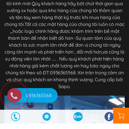
tôi kính mời Qúy khách hàng hãy bớt chút thời gian qua
xưởng sx hoặc qua kho hàng của chúng tôi thăm quan
và tận tay xem hàng thật kỹ trước khi mua hàng của
chúng tôi.Tất cả các mặt hàng của chúng tôi luôn có mác
,,,hoặc logo chính hãng đươc khảm trìm trên bề mặt
thành bàn để nhận biết dõ hơn -Sự quan tâm của quý
khách là sức mạnh lớn nhất để đơn vị chúng tôi ngày
càng lớn mạnh và phát triển hơn , đổi mới hơn,và cũng là
sự động viên lớn nhât ..... . Nếu quý khách phát hiện hàng
nhái hàng giả kém chất lượng xin hay báo ngay cho
chúng tôi theo sô ĐT:0936365568 :Xin trân trọng cảm ơn
và chúc quý khách an khang thịnh vượng. Cung cấp bởi
Sapo.
0936365568