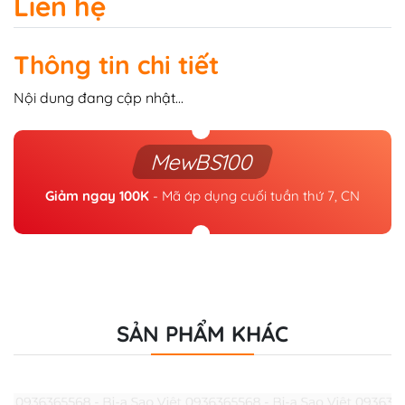
Liên hệ
Thông tin chi tiết
Nội dung đang cập nhật...
MewBS100
Giảm ngay 100K
- Mã áp dụng cuối tuần thứ 7, CN
SẢN PHẨM KHÁC