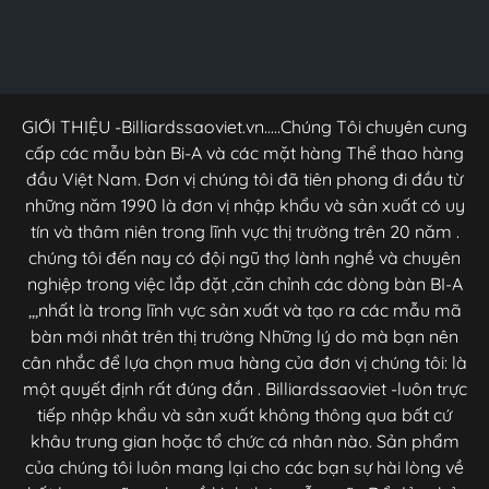
GIỚI THIỆU -Billiardssaoviet.vn.....Chúng Tôi chuyên cung
cấp các mẫu bàn Bi-A và các mặt hàng Thể thao hàng
đầu Việt Nam. Đơn vị chúng tôi đã tiên phong đi đầu từ
những năm 1990 là đơn vị nhập khẩu và sản xuất có uy
tín và thâm niên trong lĩnh vực thị trường trên 20 năm .
chúng tôi đến nay có đội ngũ thợ lành nghề và chuyên
nghiệp trong việc lắp đặt ,căn chỉnh các dòng bàn BI-A
,,,nhất là trong lĩnh vực sản xuất và tạo ra các mẫu mã
bàn mới nhât trên thị trường Những lý do mà bạn nên
cân nhắc để lựa chọn mua hàng của đơn vị chúng tôi: là
một quyết định rất đúng đắn . Billiardssaoviet -luôn trực
tiếp nhập khẩu và sản xuất không thông qua bất cứ
khâu trung gian hoặc tổ chức cá nhân nào. Sản phẩm
của chúng tôi luôn mang lại cho các bạn sự hài lòng về