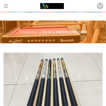
CƠ SỞ CUNG CẤP BÀN BI-A - P
Trang chủ
Cơ bi a 0963955283 CA08