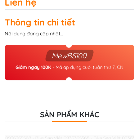
Liên hệ
Thông tin chi tiết
Nội dung đang cập nhật...
MewBS100
Giảm ngay 100K
- Mã áp dụng cuối tuần thứ 7, CN
SẢN PHẨM KHÁC