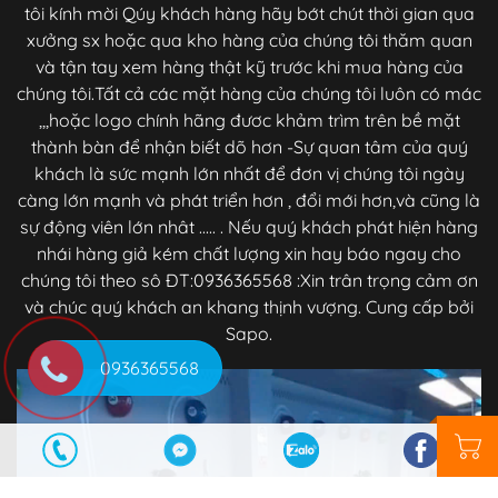
tôi kính mời Qúy khách hàng hãy bớt chút thời gian qua
xưởng sx hoặc qua kho hàng của chúng tôi thăm quan
và tận tay xem hàng thật kỹ trước khi mua hàng của
chúng tôi.Tất cả các mặt hàng của chúng tôi luôn có mác
,,,hoặc logo chính hãng đươc khảm trìm trên bề mặt
thành bàn để nhận biết dõ hơn -Sự quan tâm của quý
khách là sức mạnh lớn nhất để đơn vị chúng tôi ngày
càng lớn mạnh và phát triển hơn , đổi mới hơn,và cũng là
sự động viên lớn nhât ..... . Nếu quý khách phát hiện hàng
nhái hàng giả kém chất lượng xin hay báo ngay cho
chúng tôi theo sô ĐT:0936365568 :Xin trân trọng cảm ơn
và chúc quý khách an khang thịnh vượng. Cung cấp bởi
Sapo.
0936365568