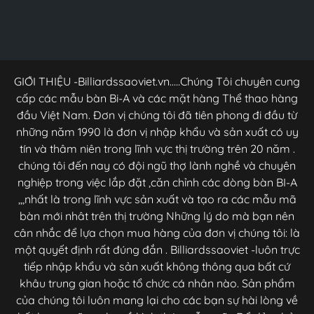
GIỚI THIỆU -Billiardssaoviet.vn.....Chúng Tôi chuyên cung
cấp các mẫu bàn Bi-A và các mặt hàng Thể thao hàng
đầu Việt Nam. Đơn vị chúng tôi đã tiên phong đi đầu từ
những năm 1990 là đơn vị nhập khẩu và sản xuất có uy
tín và thâm niên trong lĩnh vực thị trường trên 20 năm .
chúng tôi đến nay có đội ngũ thợ lành nghề và chuyên
nghiệp trong việc lắp đặt ,căn chỉnh các dòng bàn BI-A
,,,nhất là trong lĩnh vực sản xuất và tạo ra các mẫu mã
bàn mới nhât trên thị trường Những lý do mà bạn nên
cân nhắc để lựa chọn mua hàng của đơn vị chúng tôi: là
một quyết định rất đúng đắn . Billiardssaoviet -luôn trực
tiếp nhập khẩu và sản xuất không thông qua bất cứ
khâu trung gian hoặc tổ chức cá nhân nào. Sản phẩm
của chúng tôi luôn mang lại cho các bạn sự hài lòng về