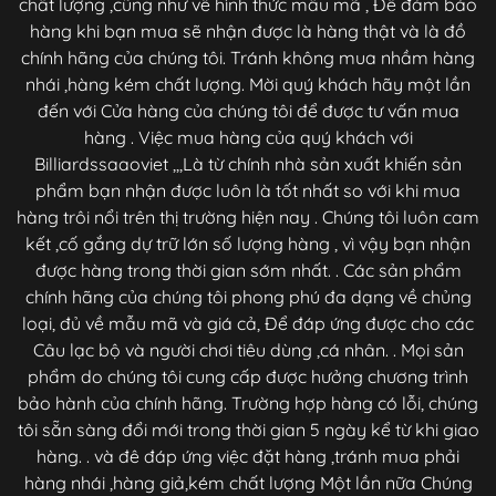
chất lượng ,cũng như về hình thức mẫu mã , Để đảm bảo
hàng khi bạn mua sẽ nhận được là hàng thật và là đồ
chính hãng của chúng tôi. Tránh không mua nhầm hàng
nhái ,hàng kém chất lượng. Mời quý khách hãy một lần
đến với Cửa hàng của chúng tôi để được tư vấn mua
hàng . Việc mua hàng của quý khách với
Billiardssaaoviet ,,,Là từ chính nhà sản xuất khiến sản
phẩm bạn nhận được luôn là tốt nhất so với khi mua
hàng trôi nổi trên thị trường hiện nay . Chúng tôi luôn cam
kết ,cố gắng dự trữ lớn số lượng hàng , vì vậy bạn nhận
được hàng trong thời gian sớm nhất. . Các sản phẩm
chính hãng của chúng tôi phong phú đa dạng về chủng
loại, đủ về mẫu mã và giá cả, Để đáp ứng được cho các
Câu lạc bộ và người chơi tiêu dùng ,cá nhân. . Mọi sản
phẩm do chúng tôi cung cấp được hưởng chương trình
bảo hành của chính hãng. Trường hợp hàng có lỗi, chúng
tôi sẵn sàng đổi mới trong thời gian 5 ngày kể từ khi giao
hàng. . và đê đáp ứng việc đặt hàng ,tránh mua phải
hàng nhái ,hàng giả,kém chất lượng Một lần nữa Chúng