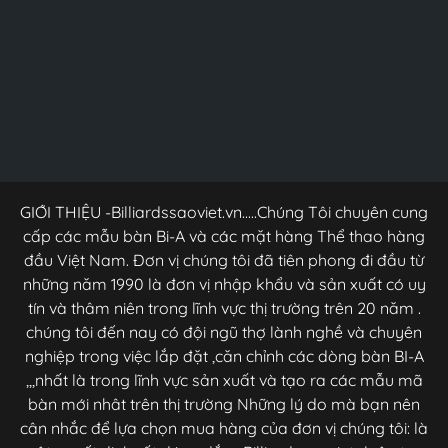
GIỚI THIỆU -Billiardssaoviet.vn.....Chúng Tôi chuyên cung
cấp các mẫu bàn Bi-A và các mặt hàng Thể thao hàng
đầu Việt Nam. Đơn vị chúng tôi đã tiên phong đi đầu từ
những năm 1990 là đơn vị nhập khẩu và sản xuất có uy
tín và thâm niên trong lĩnh vực thị trường trên 20 năm .
chúng tôi đến nay có đội ngũ thợ lành nghề và chuyên
nghiệp trong việc lắp đặt ,căn chỉnh các dòng bàn BI-A
,,,nhất là trong lĩnh vực sản xuất và tạo ra các mẫu mã
bàn mới nhât trên thị trường Những lý do mà bạn nên
cân nhắc để lựa chọn mua hàng của đơn vị chúng tôi: là