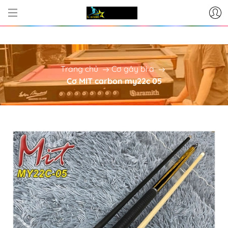
CƠ SỞ CUNG CẤP BÀN BI-A - PHỤ
Trang chủ
Cơ gây bi a
Cơ MIT carbon my22c 05