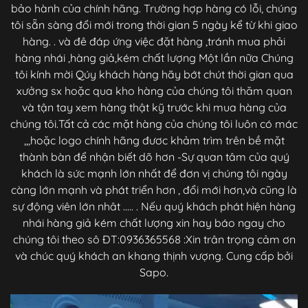
bảo hành của chính hãng. Trường hợp hàng có lỗi, chúng
tôi sẵn sàng đổi mới trong thời gian 5 ngày kể từ khi giao
hàng. . và đê đáp ứng việc đặt hàng ,tránh mua phải
hàng nhái ,hàng giả,kém chất lượng Một lần nữa Chúng
tôi kính mời Qúy khách hàng hãy bớt chút thời gian qua
xưởng sx hoặc qua kho hàng của chúng tôi thăm quan
và tận tay xem hàng thật kỹ trước khi mua hàng của
chúng tôi.Tất cả các mặt hàng của chúng tôi luôn có mác
,,,hoặc logo chính hãng đươc khảm trìm trên bề mặt
thành bàn để nhận biết dõ hơn -Sự quan tâm của quý
khách là sức mạnh lớn nhất để đơn vị chúng tôi ngày
càng lớn mạnh và phát triển hơn , đổi mới hơn,và cũng là
sự động viên lớn nhât ..... . Nếu quý khách phát hiện hàng
nhái hàng giả kém chất lượng xin hay báo ngay cho
chúng tôi theo sô ĐT:0936365568 :Xin trân trọng cảm ơn
và chúc quý khách an khang thịnh vượng. Cung cấp bởi
Sapo.