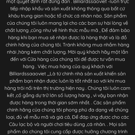
một quyết định rất đúng đắn . Billiardssaoviet -luôn trực
tiếp nhập khẩu và sản xuất không thông qua bất cứ
khâu trung gian hoặc tổ chức cá nhân nào. Sản phẩm
của chúng tôi luôn mang lại cho các bạn sự hài lòng về
chất lượng ,cũng như về hình thức mẫu mã , Để đảm bảo
hàng khi bạn mua sẽ nhận được là hàng thật và là đồ
chính hãng của chúng tôi. Tránh không mua nhầm hàng
nhái ,hàng kém chất lượng. Mời quý khách hãy một lần
đến với Cửa hàng của chúng tôi để được tư vấn mua
hàng . Việc mua hàng của quý khách với
Billiardssaaoviet ,,,Là từ chính nhà sản xuất khiến sản
phẩm bạn nhận được luôn là tốt nhất so với khi mua
hàng trôi nổi trên thị trường hiện nay . Chúng tôi luôn cam
kết ,cố gắng dự trữ lớn số lượng hàng , vì vậy bạn nhận
được hàng trong thời gian sớm nhất. . Các sản phẩm
chính hãng của chúng tôi phong phú đa dạng về chủng
loại, đủ về mẫu mã và giá cả, Để đáp ứng được cho các
Câu lạc bộ và người chơi tiêu dùng ,cá nhân. . Mọi sản
phẩm do chúng tôi cung cấp được hưởng chương trình