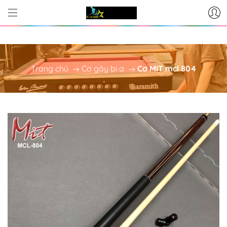
CƠ SỞ CUNG CẤP BÀN BI-A - P
Trang chủ
Cơ gây bi a
Cơ MIT mcl 804