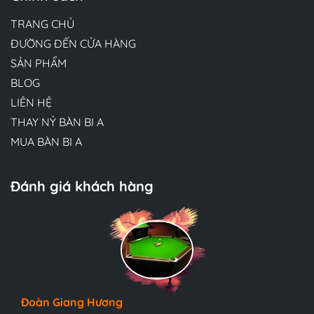
TRANG CHỦ
ĐƯỜNG ĐẾN CỬA HÀNG
SẢN PHẨM
BLOG
LIÊN HỆ
THAY NỶ BÀN BI A
MUA BÀN BI A
Đánh giá khách hàng
Hương Suri
Đoàn Giang Hương
Ngọc Anh
Đội ngũ bác sĩ tại Mew Clinic rất chuyên nghiệp và