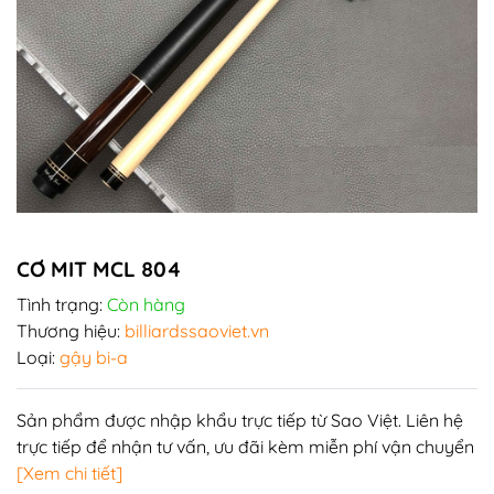
CƠ MIT MCL 804
Tình trạng:
Còn hàng
Thương hiệu:
billiardssaoviet.vn
Loại:
gậy bi-a
Sản phẩm được nhập khẩu trực tiếp từ Sao Việt. Liên hệ
trực tiếp để nhận tư vấn, ưu đãi kèm miễn phí vận chuyển
[Xem chi tiết]