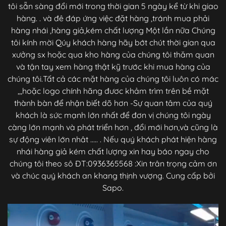
tôi sẵn sàng đổi mới trong thời gian 5 ngày kể từ khi giao
hàng. . và đê đáp ứng việc đặt hàng ,tránh mua phải
hàng nhái ,hàng giả,kém chất lượng Một lần nữa Chúng
tôi kính mời Qúy khách hàng hãy bớt chút thời gian qua
xưởng sx hoặc qua kho hàng của chúng tôi thăm quan
và tận tay xem hàng thật kỹ trước khi mua hàng của
chúng tôi.Tất cả các mặt hàng của chúng tôi luôn có mác
,,,hoặc logo chính hãng đươc khảm trìm trên bề mặt
thành bàn để nhận biết dõ hơn -Sự quan tâm của quý
khách là sức mạnh lớn nhất để đơn vị chúng tôi ngày
càng lớn mạnh và phát triển hơn , đổi mới hơn,và cũng là
sự động viên lớn nhât ..... . Nếu quý khách phát hiện hàng
nhái hàng giả kém chất lượng xin hay báo ngay cho
chúng tôi theo sô ĐT:0936365568 :Xin trân trọng cảm ơn
và chúc quý khách an khang thịnh vượng. Cung cấp bởi
Sapo.