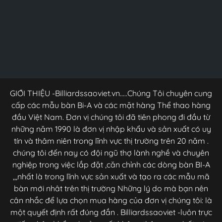
GIỚI THIỆU -Billiardssaoviet.vn.....Chúng Tôi chuyên cung
cấp các mẫu bàn Bi-A và các mặt hàng Thể thao hàng
đầu Việt Nam. Đơn vị chúng tôi đã tiên phong đi đầu từ
những năm 1990 là đơn vị nhập khẩu và sản xuất có uy
tín và thâm niên trong lĩnh vực thị trường trên 20 năm .
chúng tôi đến nay có đội ngũ thợ lành nghề và chuyên
nghiệp trong việc lắp đặt ,căn chỉnh các dòng bàn BI-A
,,,nhất là trong lĩnh vực sản xuất và tạo ra các mẫu mã
bàn mới nhât trên thị trường Những lý do mà bạn nên
cân nhắc để lựa chọn mua hàng của đơn vị chúng tôi: là
một quyết định rất đúng đắn . Billiardssaoviet -luôn trực