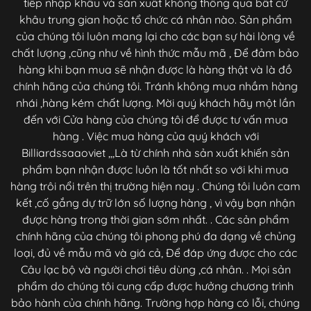
tiếp nhập khẩu và sản xuất không thông qua bất cứ
khâu trung gian hoặc tổ chức cá nhân nào. Sản phẩm
của chúng tôi luôn mang lại cho các bạn sự hài lòng về
chất lượng ,cũng như về hình thức mẫu mã , Để đảm bảo
hàng khi bạn mua sẽ nhận được là hàng thật và là đồ
chính hãng của chúng tôi. Tránh không mua nhầm hàng
nhái ,hàng kém chất lượng. Mời quý khách hãy một lần
đến với Cửa hàng của chúng tôi để được tư vấn mua
hàng . Việc mua hàng của quý khách với
Billiardssaaoviet ,,,Là từ chính nhà sản xuất khiến sản
phẩm bạn nhận được luôn là tốt nhất so với khi mua
hàng trôi nổi trên thị trường hiện nay . Chúng tôi luôn cam
kết ,cố gắng dự trữ lớn số lượng hàng , vì vậy bạn nhận
được hàng trong thời gian sớm nhất. . Các sản phẩm
chính hãng của chúng tôi phong phú đa dạng về chủng
loại, đủ về mẫu mã và giá cả, Để đáp ứng được cho các
Câu lạc bộ và người chơi tiêu dùng ,cá nhân. . Mọi sản
phẩm do chúng tôi cung cấp được hưởng chương trình
bảo hành của chính hãng. Trường hợp hàng có lỗi, chúng