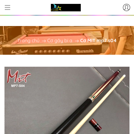
CƠ SỞ CUNG CẤP BÀN BI-A - PHỤ
Trang chủ
Cơ gây bi a
Cơ MIT mp7 s04