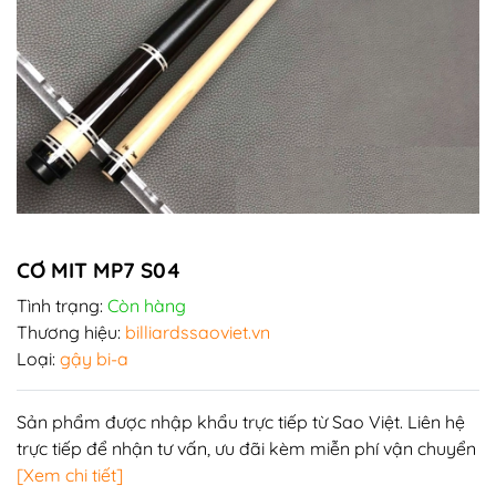
CƠ MIT MP7 S04
Tình trạng:
Còn hàng
Thương hiệu:
billiardssaoviet.vn
Loại:
gậy bi-a
Sản phẩm được nhập khẩu trực tiếp từ Sao Việt. Liên hệ
trực tiếp để nhận tư vấn, ưu đãi kèm miễn phí vận chuyển
[Xem chi tiết]