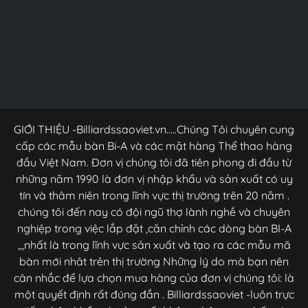
GIỚI THIỆU -Billiardssaoviet.vn.....Chúng Tôi chuyên cung
cấp các mẫu bàn Bi-A và các mặt hàng Thể thao hàng
đầu Việt Nam. Đơn vị chúng tôi đã tiên phong đi đầu từ
những năm 1990 là đơn vị nhập khẩu và sản xuất có uy
tín và thâm niên trong lĩnh vực thị trường trên 20 năm .
chúng tôi đến nay có đội ngũ thợ lành nghề và chuyên
nghiệp trong việc lắp đặt ,căn chỉnh các dòng bàn BI-A
,,,nhất là trong lĩnh vực sản xuất và tạo ra các mẫu mã
bàn mới nhât trên thị trường Những lý do mà bạn nên
cân nhắc để lựa chọn mua hàng của đơn vị chúng tôi: là
một quyết định rất đúng đắn . Billiardssaoviet -luôn trực