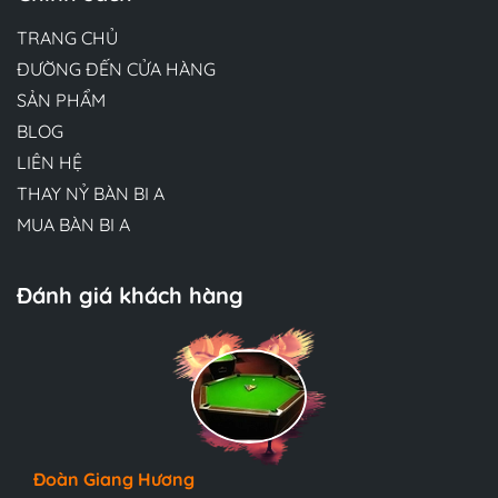
TRANG CHỦ
ĐƯỜNG ĐẾN CỬA HÀNG
SẢN PHẨM
BLOG
LIÊN HỆ
THAY NỶ BÀN BI A
MUA BÀN BI A
Đánh giá khách hàng
Hương Suri
Đoàn Giang Hương
Ngọc Anh
Đội ngũ bác sĩ tại Mew Clinic rất chuyên nghiệp và