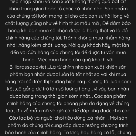
tiếp nhập khẩu và sản xuất không thông qua bất cứ
khâu trung gian hoặc tổ chức cá nhân nào. Sản phẩm
của chúng tôi luôn mang lại cho các bạn sự hài lòng về
chất lượng ,cũng như về hình thức mẫu mã , Để đảm bảo
hàng khi bạn mua sẽ nhận được là hàng thật và là đồ
chính hãng của chúng tôi. Tránh không mua nhầm hàng
nhái ,hàng kém chất lượng. Mời quý khách hãy một lần
đến với Cửa hàng của chúng tôi để được tư vấn mua
hàng . Việc mua hàng của quý khách với
Billiardssaaoviet ,,,Là từ chính nhà sản xuất khiến sản
phẩm bạn nhận được luôn là tốt nhất so với khi mua
hàng trôi nổi trên thị trường hiện nay . Chúng tôi luôn cam
kết ,cố gắng dự trữ lớn số lượng hàng , vì vậy bạn nhận
được hàng trong thời gian sớm nhất. . Các sản phẩm
chính hãng của chúng tôi phong phú đa dạng về chủng
loại, đủ về mẫu mã và giá cả, Để đáp ứng được cho các
Câu lạc bộ và người chơi tiêu dùng ,cá nhân. . Mọi sản
phẩm do chúng tôi cung cấp được hưởng chương trình
bảo hành của chính hãng. Trường hợp hàng có lỗi, chúng