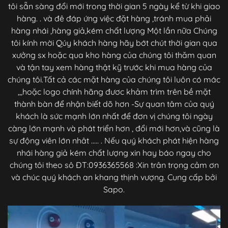
tôi sẵn sàng đổi mới trong thời gian 5 ngày kể từ khi giao
hàng. . và đê đáp ứng việc đặt hàng ,tránh mua phải
hàng nhái ,hàng giả,kém chất lượng Một lần nữa Chúng
tôi kính mời Qúy khách hàng hãy bớt chút thời gian qua
xưởng sx hoặc qua kho hàng của chúng tôi thăm quan
và tận tay xem hàng thật kỹ trước khi mua hàng của
chúng tôi.Tất cả các mặt hàng của chúng tôi luôn có mác
,,,hoặc logo chính hãng đươc khảm trìm trên bề mặt
thành bàn để nhận biết dõ hơn -Sự quan tâm của quý
khách là sức mạnh lớn nhất để đơn vị chúng tôi ngày
càng lớn mạnh và phát triển hơn , đổi mới hơn,và cũng là
sự động viên lớn nhât ..... . Nếu quý khách phát hiện hàng
nhái hàng giả kém chất lượng xin hay báo ngay cho
chúng tôi theo sô ĐT:0936365568 :Xin trân trọng cảm ơn
và chúc quý khách an khang thịnh vượng. Cung cấp bởi
Sapo.