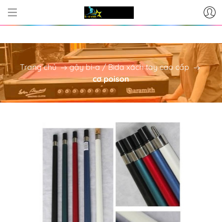
CƠ SỞ CUNG CẤP BÀN BI-A - P
Trang chủ
gậy bi-a / Bida xách tay cao cấp
cơ poison