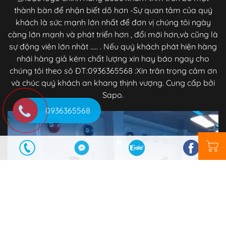
thành bàn để nhận biết dõ hơn -Sự quan tâm của quý
khách là sức mạnh lớn nhất để đơn vị chúng tôi ngày
càng lớn mạnh và phát triển hơn , đổi mới hơn,và cũng là
sự động viên lớn nhât ..... . Nếu quý khách phát hiện hàng
nhái hàng giả kém chất lượng xin hay báo ngay cho
chúng tôi theo sô ĐT:0936365568 :Xin trân trọng cảm ơn
và chúc quý khách an khang thịnh vượng. Cung cấp bởi
Sapo.
0936365568