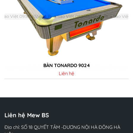
BÀN TONARDO 9024
Liên hệ
Chi tiết
Liên hệ Mew BS
Địa chỉ: SỐ 18 QUYẾT TÂM -DƯƠNG NỘI HÀ ĐÔNG HÀ