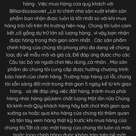
hàng . Việc mua hàng của quý khách với
Billiardssaaoviet ,,,Là từ chính nhà sản xuất khiến sản
phẩm bạn nhận được luôn là tốt nhất so với khi mua
hàng trôi nổi trên thị trường hiện nay . Chúng tôi luôn cam
kết ,cố gắng dự trữ lớn số lượng hàng , vì vậy bạn nhận
được hàng trong thời gian sớm nhất. . Các sản phẩm
chính hãng của chúng tôi phong phú đa dạng về chủng
loại, đủ về mẫu mã và giá cả, Để đáp ứng được cho các
Câu lạc bộ và người chơi tiêu dùng ,cá nhân. . Mọi sản
phẩm do chúng tôi cung cấp được hưởng chương trình
bảo hành của chính hãng. Trường hợp hàng có lỗi, chúng
tôi sẵn sàng đổi mới trong thời gian 5 ngày kể từ khi giao
hàng. . và đê đáp ứng việc đặt hàng ,tránh mua phải
hàng nhái ,hàng giả,kém chất lượng Một lần nữa Chúng
tôi kính mời Qúy khách hàng hãy bớt chút thời gian qua
xưởng sx hoặc qua kho hàng của chúng tôi thăm quan
và tận tay xem hàng thật kỹ trước khi mua hàng của
chúng tôi.Tất cả các mặt hàng của chúng tôi luôn có mác
,,,hoặc logo chính hãng đươc khảm trìm trên bề mặt