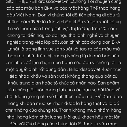
GIỚI THIỆU -Billiardssaoviet.vn.....Chúng Tôi chuyên cung
cấp các mẫu bàn Bi-A và các mặt hàng Thể thao hàng
đầu Việt Nam. Đơn vị chúng tôi đã tiên phong đi đầu từ
những năm 1990 là đơn vị nhập khẩu và sản xuất có uy
tín và thâm niên trong lĩnh vực thị trường trên 20 năm .
chúng tôi đến nay có đội ngũ thợ lành nghề và chuyên
nghiệp trong việc lắp đặt ,căn chỉnh các dòng bàn BI-A
,,,nhất là trong lĩnh vực sản xuất và tạo ra các mẫu mã
bàn mới nhât trên thị trường Những lý do mà bạn nên
cân nhắc để lựa chọn mua hàng của đơn vị chúng tôi: là
một quyết định rất đúng đắn . Billiardssaoviet -luôn trực
tiếp nhập khẩu và sản xuất không thông qua bất cứ
khâu trung gian hoặc tổ chức cá nhân nào. Sản phẩm
của chúng tôi luôn mang lại cho các bạn sự hài lòng về
chất lượng ,cũng như về hình thức mẫu mã , Để đảm bảo
hàng khi bạn mua sẽ nhận được là hàng thật và là đồ
chính hãng của chúng tôi. Tránh không mua nhầm hàng
nhái ,hàng kém chất lượng. Mời quý khách hãy một lần
đến với Cửa hàng của chúng tôi để được tư vấn mua