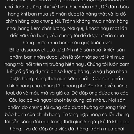
chất lượng ,cũng như về hình thức mẫu mã , Để đảm bảo
hàng khi bạn mua sẽ nhận được là hàng thật và là đồ
chính hãng của chúng tôi. Tránh không mua nhầm hàng
nhái ,hàng kém chất lượng. Mời quý khách hãy một lần
đến với Cửa hàng của chúng tôi để được tư vấn mua
hàng . Việc mua hàng của quý khách với
Billiardssaaoviet ,,,Là từ chính nhà sản xuất khiến sản
phẩm bạn nhận được luôn là tốt nhất so với khi mua
hàng trôi nổi trên thị trường hiện nay . Chúng tôi luôn cam
kết ,cố gắng dự trữ lớn số lượng hàng , vì vậy bạn nhận
được hàng trong thời gian sớm nhất. . Các sản phẩm
chính hãng của chúng tôi phong phú đa dạng về chủng
loại, đủ về mẫu mã và giá cả, Để đáp ứng được cho các
Câu lạc bộ và người chơi tiêu dùng ,cá nhân. . Mọi sản
phẩm do chúng tôi cung cấp được hưởng chương trình
bảo hành của chính hãng. Trường hợp hàng có lỗi, chúng
tôi sẵn sàng đổi mới trong thời gian 5 ngày kể từ khi giao
hàng. . và đê đáp ứng việc đặt hàng ,tránh mua phải