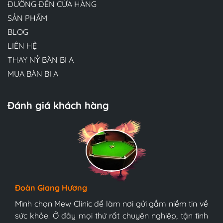
ĐƯỜNG ĐẾN CỬA HÀNG
SẢN PHẨM
BLOG
LIÊN HỆ
THAY NỶ BÀN BI A
MUA BÀN BI A
Đánh giá khách hàng
Hương Suri
Đoàn Giang Hương
Ngọc Anh
Đội ngũ bác sĩ tại Mew Clinic rất chuyên nghiệp và
bàn bi-a tonardo s5 9017
bàn bi-a tonardo s5 9017năm 2021
tận tình. Chúc Mew Clinic phát triển mạnh mẽ hơn
Mình chọn Mew Clinic để làm nơi gửi gắm niềm tin về
Mình chọn Mew Clinic để làm nơi gửi gắm niềm tin về
nữa và sớm trở thành trung tâm y tế tốt nhất Việt
sức khỏe. Ở đây mọi thứ rất chuyên nghiệp, tận tình
sức khỏe. Ở đây mọi thứ rất chuyên nghiệp, tận tình