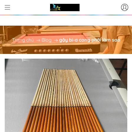
CƠ SỞ CUNG CẤP BÀN BI-A - PH
Trang chủ
Blog
gậy bi-a cong phải làm sao