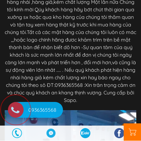
hàng nhái ,hàng giả,kém chất lượng Một lần nữa Chúng
tôi kính mời Qúy khách hàng hãy bớt chút thời gian qua
xưởng sx hoặc qua kho hàng của chúng tôi thăm quan
và tận tay xem hàng thật kỹ trước khi mua hàng của
chúng tôi.Tất cả các mặt hàng của chúng tôi luôn có mác
,,,hoặc logo chính hãng đươc khảm trìm trên bề mặt
thành bàn để nhận biết dõ hơn -Sự quan tâm của quý
khách là sức mạnh lớn nhất để đơn vị chúng tôi ngày
càng lớn mạnh và phát triển hơn , đổi mới hơn,và cũng là
sự động viên lớn nhât ..... . Nếu quý khách phát hiện hàng
nhái hàng giả kém chất lượng xin hay báo ngay cho
chúng tôi theo sô ĐT:0936365568 :Xin trân trọng cảm ơn
và chúc quý khách an khang thịnh vượng. Cung cấp bởi
Sapo.
0936365568