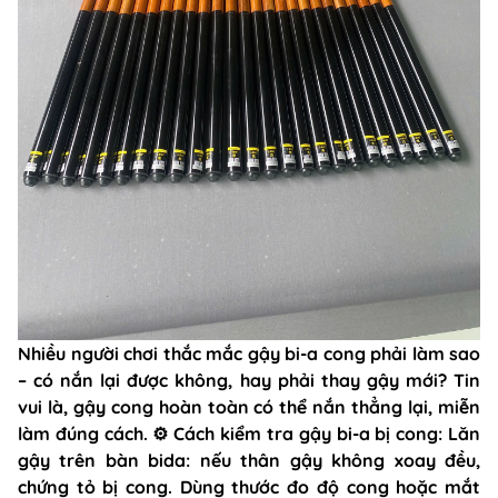
Nhiều người chơi thắc mắc gậy bi-a cong phải làm sao
– có nắn lại được không, hay phải thay gậy mới? Tin
vui là, gậy cong hoàn toàn có thể nắn thẳng lại, miễn
làm đúng cách. ⚙️ Cách kiểm tra gậy bi-a bị cong: Lăn
gậy trên bàn bida: nếu thân gậy không xoay đều,
chứng tỏ bị cong. Dùng thước đo độ cong hoặc mắt