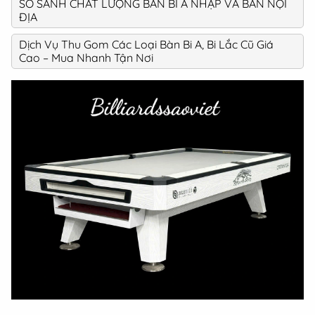
SO SÁNH CHẤT LƯỢNG BÀN BI A NHẬP VÀ BÀN NỘI
ĐỊA
Dịch Vụ Thu Gom Các Loại Bàn Bi A, Bi Lắc Cũ Giá
Cao – Mua Nhanh Tận Nơi