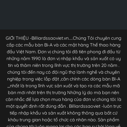
GIỚI THIỆU -Billiardssaoviet.vn.....Chúng Tôi chuyên cung
cấp các mẫu bàn Bi-A và các mặt hàng Thể thao hàng
đầu Việt Nam. Đơn vị chúng tôi đã tiên phong đi đầu từ
những năm 1990 là đơn vị nhập khẩu và sản xuất có uy
tín và thâm niên trong lĩnh vực thị trường trên 20 năm .
chúng tôi đến nay có đội ngũ thợ lành nghề và chuyên
nghiệp trong việc lắp đặt ,căn chỉnh các dòng bàn BI-A
,,,nhất là trong lĩnh vực sản xuất và tạo ra các mẫu mã
bàn mới nhât trên thị trường Những lý do mà bạn nên
cân nhắc để lựa chọn mua hàng của đơn vị chúng tôi: là
một quyết định rất đúng đắn . Billiardssaoviet -luôn trực
tiếp nhập khẩu và sản xuất không thông qua bất cứ
khâu trung gian hoặc tổ chức cá nhân nào. Sản phẩm
của chúng tôi luôn mang lại cho các bạn sự hài lòng về