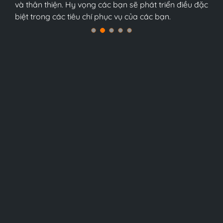
Nam, tôi tin chắc điều đó.
và thân thiện. Hy vọng các bạn sẽ phát triển điều đặc
và thân thiện. Hy vọng các bạn sẽ phát triển điều đặc
biệt trong các tiêu chí phục vụ của các bạn.
biệt trong các tiêu chí phục vụ của các bạn.