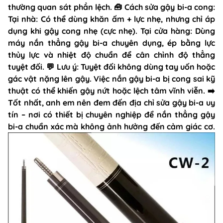
thường quan sát phần lệch. 🧰 Cách sửa gậy bi-a cong:
Tại nhà: Có thể dùng khăn ấm + lực nhẹ, nhưng chỉ áp
dụng khi gậy cong nhẹ (cực nhẹ). Tại cửa hàng: Dùng
máy nắn thẳng gậy bi-a chuyên dụng, ép bằng lực
thủy lực và nhiệt độ chuẩn để cân chỉnh độ thẳng
tuyệt đối. 💬 Lưu ý: Tuyệt đối không dùng tay uốn hoặc
gác vật nặng lên gậy. Việc nắn gậy bi-a bị cong sai kỹ
thuật có thể khiến gậy nứt hoặc lệch tâm vĩnh viễn. ➡️
Tốt nhất, anh em nên đem đến địa chỉ sửa gậy bi-a uy
tín – nơi có thiết bị chuyên nghiệp để nắn thẳng gậy
bi-a chuẩn xác mà không ảnh hưởng đến cảm giác cơ.