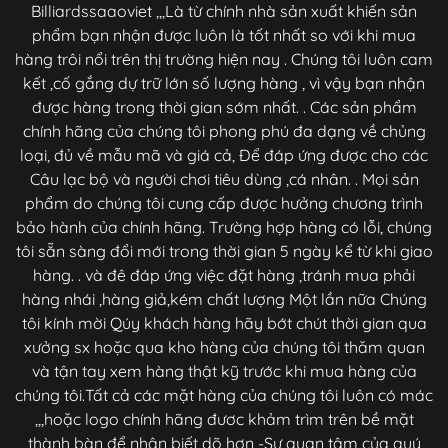
Billiardssaaoviet ,,,Là từ chính nhà sản xuất khiến sản
phẩm bạn nhận được luôn là tốt nhất so với khi mua
hàng trôi nổi trên thị trường hiện nay . Chúng tôi luôn cam
kết ,cố gắng dự trữ lớn số lượng hàng , vì vậy bạn nhận
được hàng trong thời gian sớm nhất. . Các sản phẩm
chính hãng của chúng tôi phong phú đa dạng về chủng
loại, đủ về mẫu mã và giá cả, Để đáp ứng được cho các
Câu lạc bộ và người chơi tiêu dùng ,cá nhân. . Mọi sản
phẩm do chúng tôi cung cấp được hưởng chương trình
bảo hành của chính hãng. Trường hợp hàng có lỗi, chúng
tôi sẵn sàng đổi mới trong thời gian 5 ngày kể từ khi giao
hàng. . và đê đáp ứng việc đặt hàng ,tránh mua phải
hàng nhái ,hàng giả,kém chất lượng Một lần nữa Chúng
tôi kính mời Qúy khách hàng hãy bớt chút thời gian qua
xưởng sx hoặc qua kho hàng của chúng tôi thăm quan
và tận tay xem hàng thật kỹ trước khi mua hàng của
chúng tôi.Tất cả các mặt hàng của chúng tôi luôn có mác
,,,hoặc logo chính hãng đươc khảm trìm trên bề mặt
thành bàn để nhận biết dõ hơn -Sự quan tâm của quý