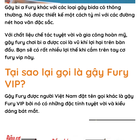
Gậy bi a Fury khác với các loại gậy bida cỏ thông
thường. Nó được thiết kế một cách tỷ mỉ với các đường
nét hoa văn đặc sắc.
Với chất liệu chế tác tuyệt vời và gia công hoàn mỹ,
gậy fury chơi bi a được coi là vũ khí lợi hại trên bàn
đấu. Bạn sẽ có rất nhiều lợi thế khi cầm trên tay cơ
fury vip này.
Tại sao lại gọi là gậy Fury
VIP?
Gậy Fury được người Việt Nam đặt tên gọi khác là gậy
Fury VIP bởi nó có những đặc tính tuyệt vời và kiểu
dáng bát mắt.