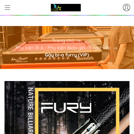
ẤP BÀN BI-A - PHỤ KIỆN BI-A CƠ GẬY
Trang chủ
Phụ kiện Bi A - Phụ kiện Bida giá rẻ, cao cấp
Gậy bi-a furry (VIP)