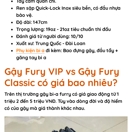
Tay cầm quấn chỉ.
Ren sập Quick-Lock Inox siêu bền, có đầu nhựa
bảo vệ.
Độ dài: 147cm
Trọng lượng: 19oz - 21oz tiêu chuẩn thi đấu
Đánh giá từ người dùng: 10/10
Xuất xư: Trung Quốc - Đài Loan
Phụ kiện bi a
đi kèm: Bao đựng gậy, đầu tẩy +
găng tay bi a
Gậy Fury VIP vs Gậy Fury
Classic có giá bao nhiêu?
Trên thị trường gậy bi-a furry có giá giao động từ 1
triệu 2 đến 5 triệu VNĐ. Tùy vào dòng đời và độ hiếm
có của gậy mà giá thành khác nhau.