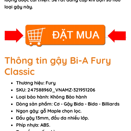
loại gậy này.
Thông tin gậy Bi-A Fury
Classic
Thương hiệu: Fury
SKU: 247588960_VNAMZ-321951206
Loại bảo hành: Không Bảo hành
Dòng sản phẩm: Cơ - Gậy Bida - Bida - Billiards
Ngọn gậy: gỗ Maple chọn lọc.
Đầu gậy 13mm, đầu da nhiều lớp.
Phíp nhựa: ABS.