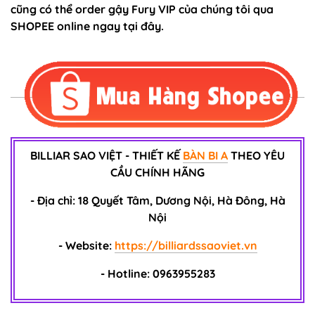
cũng có thể order gậy Fury VIP của chúng tôi qua
SHOPEE online ngay tại đây.
BILLIAR SAO VIỆT - THIẾT KẾ
BÀN BI A
THEO YÊU
CẦU CHÍNH HÃNG
- Địa chỉ: 18 Quyết Tâm, Dương Nội, Hà Đông, Hà
Nội
- Website:
https://billiardssaoviet.vn
- Hotline: 0963955283