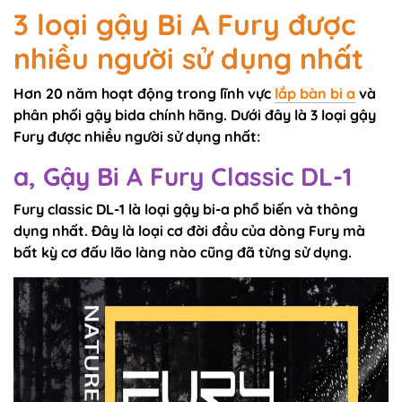
3 loại gậy Bi A Fury được
nhiều người sử dụng nhất
Hơn 20 năm hoạt động trong lĩnh vực
lắp bàn bi a
và
phân phối gậy bida chính hãng. Dưới đây là 3 loại gậy
Fury được nhiều người sử dụng nhất:
a, Gậy Bi A Fury Classic DL-1
Fury classic DL-1 là loại gậy bi-a phổ biến và thông
dụng nhất. Đây là loại cơ đời đầu của dòng Fury mà
bất kỳ cơ đấu lão làng nào cũng đã từng sử dụng.