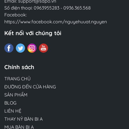
Email:
support@sapo.vn
Số điện thoại:
0963955283
-
0936.365.568
Facebook:
https://www.facebook.com/nguyehuuat.nguyen
Kết nối với chúng tôi
Chính sách
TRANG CHỦ
ĐƯỜNG ĐẾN CỬA HÀNG
SẢN PHẨM
BLOG
LIÊN HỆ
THAY NỶ BÀN BI A
MUA BÀN BI A