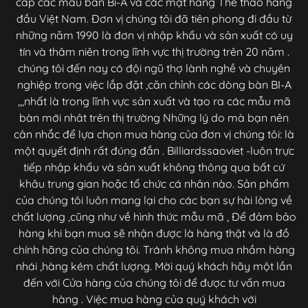
cấp các mẫu bàn Bi-A và các mặt hàng Thể thao hàng
đầu Việt Nam. Đơn vị chúng tôi đã tiên phong đi đầu từ
những năm 1990 là đơn vị nhập khẩu và sản xuất có uy
tín và thâm niên trong lĩnh vực thị trường trên 20 năm .
chúng tôi đến nay có đội ngũ thợ lành nghề và chuyên
nghiệp trong việc lắp đặt ,căn chỉnh các dòng bàn BI-A
,,,nhất là trong lĩnh vực sản xuất và tạo ra các mẫu mã
bàn mới nhât trên thị trường Những lý do mà bạn nên
cân nhắc để lựa chọn mua hàng của đơn vị chúng tôi: là
một quyết định rất đúng đắn . Billiardssaoviet -luôn trực
tiếp nhập khẩu và sản xuất không thông qua bất cứ
khâu trung gian hoặc tổ chức cá nhân nào. Sản phẩm
của chúng tôi luôn mang lại cho các bạn sự hài lòng về
chất lượng ,cũng như về hình thức mẫu mã , Để đảm bảo
hàng khi bạn mua sẽ nhận được là hàng thật và là đồ
chính hãng của chúng tôi. Tránh không mua nhầm hàng
nhái ,hàng kém chất lượng. Mời quý khách hãy một lần
đến với Cửa hàng của chúng tôi để được tư vấn mua
hàng . Việc mua hàng của quý khách với