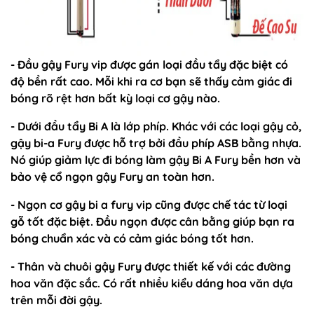
- Đầu gậy Fury vip được gán loại đầu tẩy đặc biệt có
độ bền rất cao. Mỗi khi ra cơ bạn sẽ thấy cảm giác đi
bóng rõ rệt hơn bất kỳ loại cơ gậy nào.
- Dưới đầu tẩy Bi A là lớp phíp. Khác với các loại gậy cỏ,
gậy bi-a Fury được hỗ trợ bởi đầu phíp ASB bằng nhựa.
Nó giúp giảm lực đi bóng làm gậy Bi A Fury bền hơn và
bảo vệ cổ ngọn gậy Fury an toàn hơn.
- Ngọn cơ gậy bi a fury vip cũng được chế tác từ loại
gỗ tốt đặc biệt. Đầu ngọn được cân bằng giúp bạn ra
bóng chuẩn xác và có cảm giác bóng tốt hơn.
- Thân và chuôi gậy Fury được thiết kế với các đường
hoa văn đặc sắc. Có rất nhiều kiểu dáng hoa văn dựa
trên mỗi đời gậy.