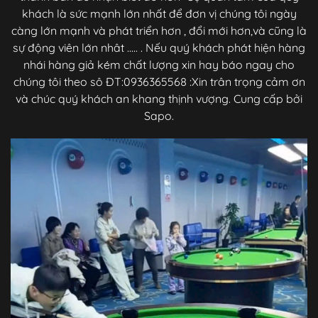
khách là sức mạnh lớn nhất để đơn vị chúng tôi ngày
càng lớn mạnh và phát triển hơn , đổi mới hơn,và cũng là
sự động viên lớn nhât ..... . Nếu quý khách phát hiện hàng
nhái hàng giả kém chất lượng xin hay báo ngay cho
chúng tôi theo sô ĐT:0936365568 :Xin trân trọng cảm ơn
và chúc quý khách an khang thịnh vượng. Cung cấp bởi
Sapo.