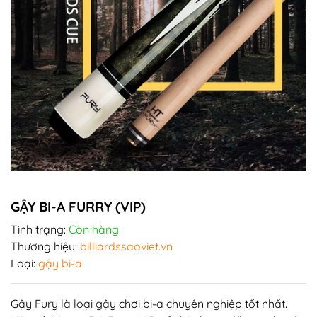
GẬY BI-A FURRY (VIP)
Tình trạng:
Còn hàng
Thương hiệu:
billiardssaoviet.vn
Loại:
gậy bi-a
Gậy Fury là loại gậy chơi bi-a chuyên nghiệp tốt nhất.