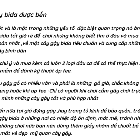
y bida được bền
ốt và là một trong những yếu tố đặc biệt quan trọng nó ản
da tốt giá rẻ để chơi nhưng không biết tìm ở đâu và mua
ản nhất ,về một cây gậy bida tiêu chuẩn và cung cấp những
ậy bình dân
chú ý và mua kèm cả luôn 2 loại đầu cơ để có thể thực hi
 mềm để đánh kỹ thuật áp fee.
 gậy gỗ có nhiều vân và phải là những gỗ già, chắc.không 
ng.hoặc khi ap fee -Chỉ có người khi chơi cầm gây chơi trực 
o mình những cây gậy tốt và phù hợp nhất
n nữa tại giá đựng gậy ,hay trong tủ kính để bảo quản, trá
gậy bida ở những nơi có nhiệt độ ổn định, mát mẻ, tránh n
 không chơi nữa bạn nên dùng thêm giấy nhám để chuốt bề m
 mất vẻ đẹp mỹ quan cây gậy.