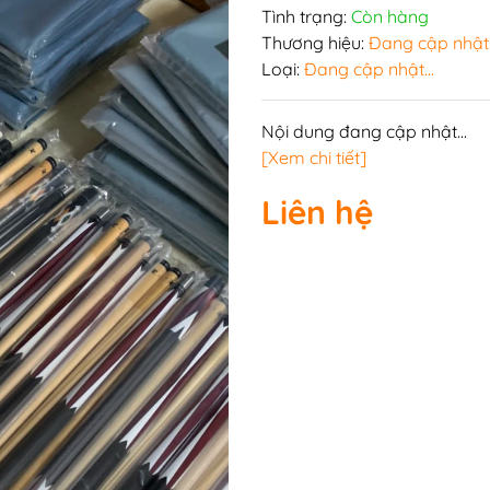
n
Tình trạng:
Còn hàng
Thương hiệu:
Đang cập nhật.
Loại:
Đang cập nhật...
i-a
Bàn bi lắc văn phòng
Nội dung đang cập nhật...
a
Phụ kiện bàn bi lắc
[Xem chi tiết]
Bàn bi lắc gia đình
Liên hệ
Bàn bi lắc mini
Bàn bi lắc cũ