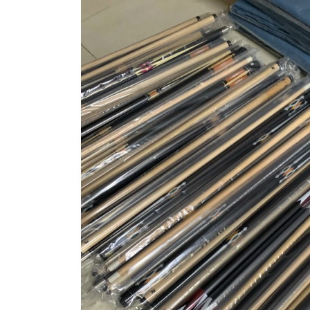
Bàn Bi-a Drago
Bàn Bi-a Thi Đấu
Vải nỉ trải bàn B
Quấn chỉ cơ bid
Bo đầu cơ bida
Bọc da cơ bida
Phụ kiện BiDa
Găng tay Bida
Băng Cao Su
Bóng Bi A
Nơ Bi A