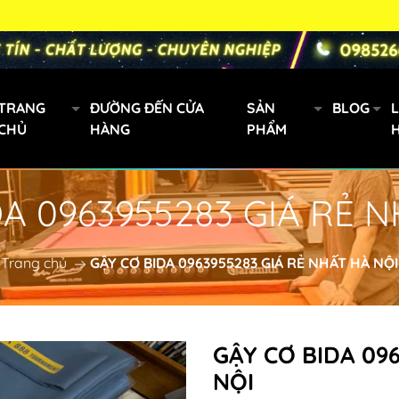
CƠ
TRANG
ĐƯỜNG ĐẾN CỬA
SẢN
BLOG
L
CHỦ
HÀNG
PHẨM
A 0963955283 GIÁ RẺ 
Gậy bi a xách tay
Mini
Trang chủ
GẬY CƠ BIDA 0963955283 GIÁ RẺ NHẤT HÀ NỘI
Cơ Bida Predator
h
Gậy Fury
GẬY CƠ BIDA 09
NỘI
oanh