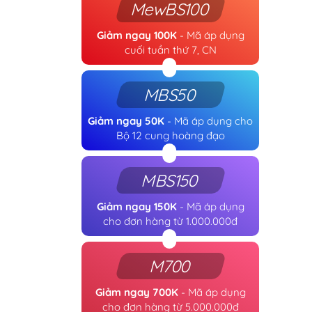
MewBS100
Giảm ngay 100K
- Mã áp dụng
cuối tuần thứ 7, CN
MBS50
Giảm ngay 50K
- Mã áp dụng cho
Bộ 12 cung hoàng đạo
MBS150
Giảm ngay 150K
- Mã áp dụng
cho đơn hàng từ 1.000.000đ
M700
Giảm ngay 700K
- Mã áp dụng
cho đơn hàng từ 5.000.000đ