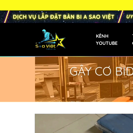
KÊNH
YOUTUBE
GẬY CƠ BID
Bàn Bi-a Phăng
Bàn Bida Phăng 
Bàn Bi-a Gia Đìn
Bàn Bi-a Mini
Bàn Bi-a Trẻ Em
Bàn Bi-a Liên D