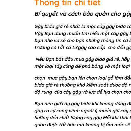
Thông tin chi tiết
Bí quyết và cách bảo quản cho gậ
Gậy bida giá rẻ nhất là một cây gậy bida t
Vậy Bạn đang muốn tìm hiểu một cây gậy bi
bạn nhe và sẽ cho bạn những thông tin cơ b
trường có tất cả từ gậy cao cấp cho đến g
Nếu Bạn bắt đầu mua gậy bida giá rẻ, hãy 
một loại tẩy cứng để phá bóng và một loại
chọn mua gậy bạn lên chọn loại gỗ làm đầu
bida giá rẻ thường khó kiểm soát được độ ru
độ rung của cây gậy và lựa dễ lựa chọn ch
Bạn nên giữ cây gậy bida khi không dùng đế
gây ra sự cong vênh ngoài ý muốn giữ cây 
hưởng đến chất lượng cây gậy.Mỗi khi thôi
quản được tốt hơn mà không bị ẩm mốc sẽ