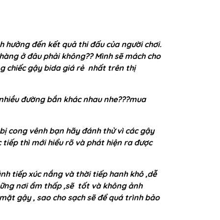
h hưởng đến kết quả thi đấu của người chơi.
 hàng ở đâu phải không?? Mình sẽ mách cho
 chiếc gậy bida giá rẻ nhất trên thị
ện nhiều đường bắn khác nhau nhe???mua
bị cong vênh bạn hãy đánh thử vì các gậy
tiếp thì mới hiểu rõ và phát hiện ra được
nh tiếp xúc nắng và thời tiếp hanh khô ,dễ
hững nơi ẩm thấp ,sẽ tốt và không ảnh
ặt gậy , sao cho sạch sẽ để quá trình bảo