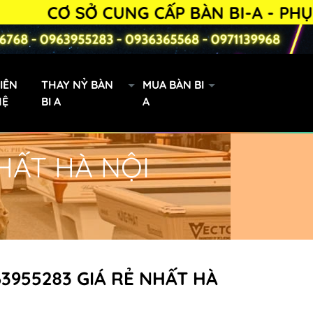
 SỞ CUNG CẤP BÀN BI-A - PHỤ KIỆN B
IÊN
THAY NỶ BÀN
MUA BÀN BI
HỆ
BI A
A
NHẤT HÀ NỘI
Bàn Bi-a 9019 lướt
63955283 GIÁ RẺ NHẤT HÀ