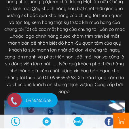
hàng nhái ,hàng giả,kém chất lượng Một lần nữa Chúng
tôi kính mời Qúy khách hàng hãy bớt chút thời gian qua
xưởng sx hoặc qua kho hàng của chúng tôi thăm quan
và tận tay xem hàng thật kỹ trước khi mua hàng của
chúng tôi.Tất cả các mặt hàng của chúng tôi luôn có mác
,,,hoặc logo chính hãng đươc khảm trìm trên bề mặt
thành bàn để nhận biết dõ hơn -Sự quan tâm của quý
khách là sức mạnh lớn nhất để đơn vị chúng tôi ngày
càng lớn mạnh và phát triển hơn , đổi mới hơn,và cũng là
sự động viên lớn nhât ..... . Nếu quý khách phát hiện hàng
nhái hàng giả kém chất lượng xin hay báo ngay cho
chúng tôi theo sô ĐT:0936365568 :Xin trân trọng cảm ơn
và chúc quý khách an khang thịnh vượng. Cung cấp bởi
Sapo.
0936365568