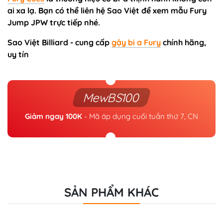
ai xa lạ. Bạn có thể liên hệ Sao Việt để xem mẫu Fury
Jump JPW trực tiếp nhé.
Sao Việt Billiard - cung cấp
gậy bi a Fury
chính hãng,
uy tín
MewBS100
Giảm ngay 100K
- Mã áp dụng cuối tuần thứ 7, CN
SẢN PHẨM KHÁC