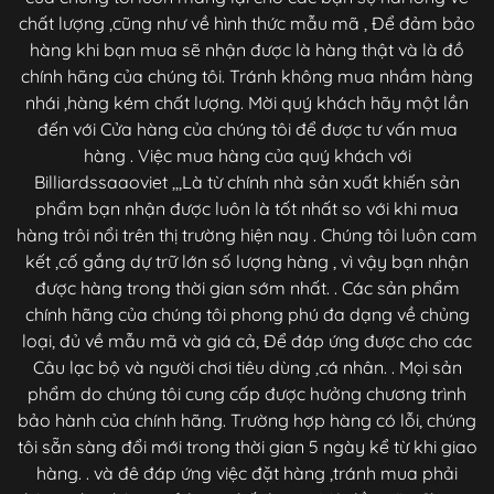
chất lượng ,cũng như về hình thức mẫu mã , Để đảm bảo
hàng khi bạn mua sẽ nhận được là hàng thật và là đồ
chính hãng của chúng tôi. Tránh không mua nhầm hàng
nhái ,hàng kém chất lượng. Mời quý khách hãy một lần
đến với Cửa hàng của chúng tôi để được tư vấn mua
hàng . Việc mua hàng của quý khách với
Billiardssaaoviet ,,,Là từ chính nhà sản xuất khiến sản
phẩm bạn nhận được luôn là tốt nhất so với khi mua
hàng trôi nổi trên thị trường hiện nay . Chúng tôi luôn cam
kết ,cố gắng dự trữ lớn số lượng hàng , vì vậy bạn nhận
được hàng trong thời gian sớm nhất. . Các sản phẩm
chính hãng của chúng tôi phong phú đa dạng về chủng
loại, đủ về mẫu mã và giá cả, Để đáp ứng được cho các
Câu lạc bộ và người chơi tiêu dùng ,cá nhân. . Mọi sản
phẩm do chúng tôi cung cấp được hưởng chương trình
bảo hành của chính hãng. Trường hợp hàng có lỗi, chúng
tôi sẵn sàng đổi mới trong thời gian 5 ngày kể từ khi giao
hàng. . và đê đáp ứng việc đặt hàng ,tránh mua phải