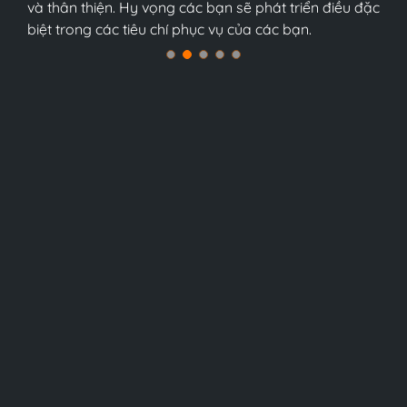
Nam, tôi tin chắc điều đó.
và thân thiện. Hy vọng các bạn sẽ phát triển điều đặc
và thân thiện. Hy vọng các bạn sẽ phát triển điều đặc
biệt trong các tiêu chí phục vụ của các bạn.
biệt trong các tiêu chí phục vụ của các bạn.