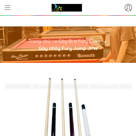
CƠ SỞ CUNG CẤP BÀN BI-A - PHỤ
Trang chủ
Gậy Bi a Fury Cues
Gậy nhảy Fury Jump JPW