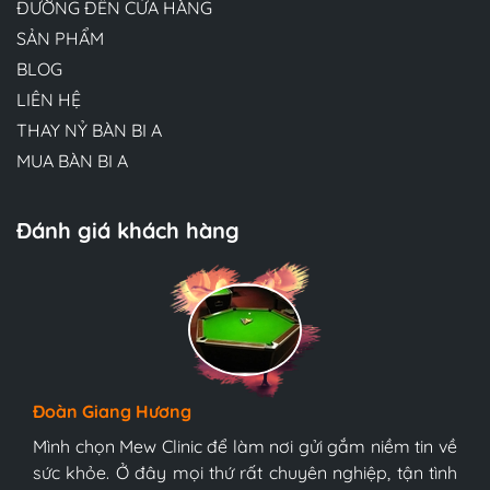
ĐƯỜNG ĐẾN CỬA HÀNG
SẢN PHẨM
BLOG
LIÊN HỆ
THAY NỶ BÀN BI A
MUA BÀN BI A
Đánh giá khách hàng
Hương Suri
Đoàn Giang Hương
Ngọc Anh
Đội ngũ bác sĩ tại Mew Clinic rất chuyên nghiệp và
bàn bi-a tonardo s5 9017
bàn bi-a tonardo s5 9017năm 2021
tận tình. Chúc Mew Clinic phát triển mạnh mẽ hơn
Mình chọn Mew Clinic để làm nơi gửi gắm niềm tin về
Mình chọn Mew Clinic để làm nơi gửi gắm niềm tin về
nữa và sớm trở thành trung tâm y tế tốt nhất Việt
sức khỏe. Ở đây mọi thứ rất chuyên nghiệp, tận tình
sức khỏe. Ở đây mọi thứ rất chuyên nghiệp, tận tình