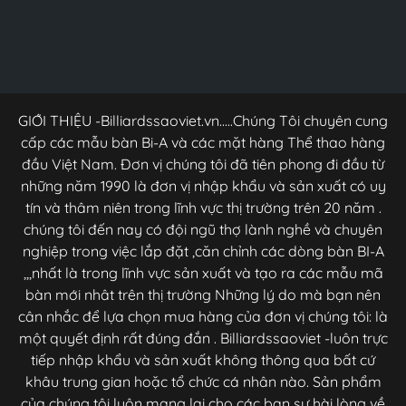
GIỚI THIỆU -Billiardssaoviet.vn.....Chúng Tôi chuyên cung
cấp các mẫu bàn Bi-A và các mặt hàng Thể thao hàng
đầu Việt Nam. Đơn vị chúng tôi đã tiên phong đi đầu từ
những năm 1990 là đơn vị nhập khẩu và sản xuất có uy
tín và thâm niên trong lĩnh vực thị trường trên 20 năm .
chúng tôi đến nay có đội ngũ thợ lành nghề và chuyên
nghiệp trong việc lắp đặt ,căn chỉnh các dòng bàn BI-A
,,,nhất là trong lĩnh vực sản xuất và tạo ra các mẫu mã
bàn mới nhât trên thị trường Những lý do mà bạn nên
cân nhắc để lựa chọn mua hàng của đơn vị chúng tôi: là
một quyết định rất đúng đắn . Billiardssaoviet -luôn trực
tiếp nhập khẩu và sản xuất không thông qua bất cứ
khâu trung gian hoặc tổ chức cá nhân nào. Sản phẩm
của chúng tôi luôn mang lại cho các bạn sự hài lòng về