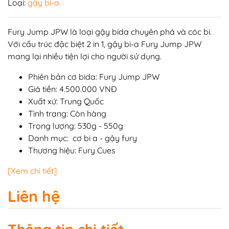
Loại:
gậy bi-a
Fury Jump JPW là loại gậy bida chuyên phá và cóc bi.
Với cấu trúc đặc biệt 2 in 1,
gậy bi-a Fury
Jump JPW
mang lại nhiều tiện lợi cho người sử dụng.
Phiên bản
cơ bida
: Fury Jump JPW
Giá tiền: 4.500.000 VNĐ
Xuất xứ: Trung Quốc
Tình trạng: Còn hàng
Trọng lượng: 530g - 550g
Danh mục:
cơ bi a
-
gậy fury
Thương hiệu:
Fury Cues
[Xem chi tiết]
Liên hệ