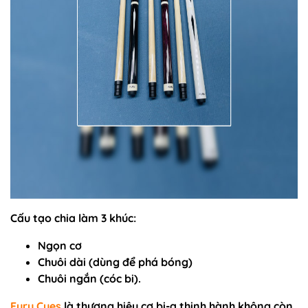
Cấu tạo chia làm 3 khúc:
Ngọn cơ
Chuôi dài (dùng để phá bóng)
Chuôi ngắn (cóc bi).
Fury Cues
là thương hiệu cơ bi-a thịnh hành không còn