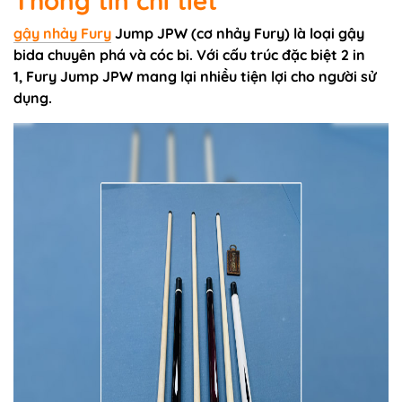
Thông tin chi tiết
gậy nhảy Fury
Jump JPW (cơ nhảy Fury) là loại gậy
bida chuyên phá và cóc bi. Với cấu trúc đặc biệt 2 in
1, Fury Jump JPW mang lại nhiều tiện lợi cho người sử
dụng.