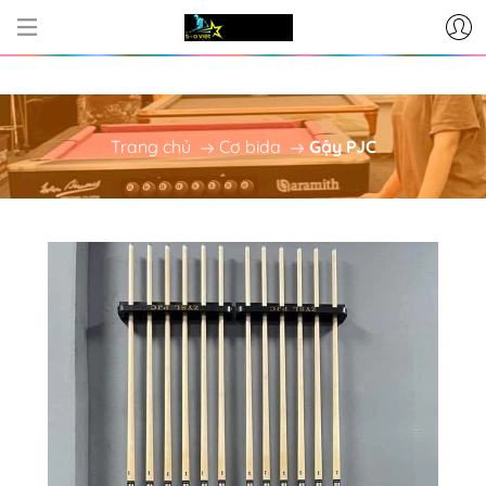
CƠ SỞ CUNG CẤP BÀN BI-A - 
Trang chủ
Cơ bida
Gậy PJC