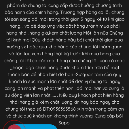
phẩm do chúng tôi cung cấp được hưởng chương trình
bảo hành của chính hãng. Trường hợp hàng có lỗi, chúng
tôi sẵn sàng đổi mới trong thời gian 5 ngày kể từ khi giao
hàng. . và đê đáp ứng việc đặt hàng ,tránh mua phải
hàng nhái ,hàng giả,kém chất lượng Một lần nữa Chúng
tôi kính mời Qúy khách hàng hãy bớt chút thời gian qua
xưởng sx hoặc qua kho hàng của chúng tôi thăm quan
và tận tay xem hàng thật kỹ trước khi mua hàng của
chúng tôi.Tất cả các mặt hàng của chúng tôi luôn có mác
,,,hoặc logo chính hãng đươc khảm trìm trên bề mặt
thành bàn để nhận biết dõ hơn -Sự quan tâm của quý
khách là sức mạnh lớn nhất để đơn vị chúng tôi ngày
càng lớn mạnh và phát triển hơn , đổi mới hơn,và cũng là
sự động viên lớn nhât ..... . Nếu quý khách phát hiện hàng
nhái hàng giả kém chất lượng xin hay báo ngay cho
chúng tôi theo sô ĐT:0936365568 :Xin trân trọng cảm ơn
và chúc quý khách an khang thịnh vượng. Cung cấp bởi
Sapo.