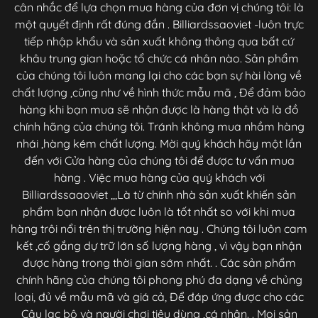
cân nhắc để lựa chọn mua hàng của đơn vị chúng tôi: là
một quyết định rất đúng đắn . Billiardssaoviet -luôn trực
tiếp nhập khẩu và sản xuất không thông qua bất cứ
khâu trung gian hoặc tổ chức cá nhân nào. Sản phẩm
của chúng tôi luôn mang lại cho các bạn sự hài lòng về
chất lượng ,cũng như về hình thức mẫu mã , Để đảm bảo
hàng khi bạn mua sẽ nhận được là hàng thật và là đồ
chính hãng của chúng tôi. Tránh không mua nhầm hàng
nhái ,hàng kém chất lượng. Mời quý khách hãy một lần
đến với Cửa hàng của chúng tôi để được tư vấn mua
hàng . Việc mua hàng của quý khách với
Billiardssaaoviet ,,,Là từ chính nhà sản xuất khiến sản
phẩm bạn nhận được luôn là tốt nhất so với khi mua
hàng trôi nổi trên thị trường hiện nay . Chúng tôi luôn cam
kết ,cố gắng dự trữ lớn số lượng hàng , vì vậy bạn nhận
được hàng trong thời gian sớm nhất. . Các sản phẩm
chính hãng của chúng tôi phong phú đa dạng về chủng
loại, đủ về mẫu mã và giá cả, Để đáp ứng được cho các
Câu lạc bộ và người chơi tiêu dùng ,cá nhân. . Mọi sản