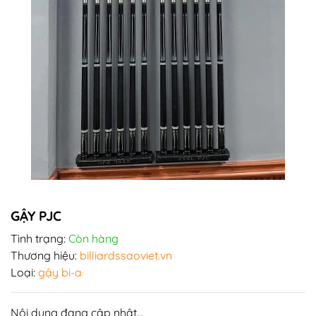
GẬY PJC
Tình trạng:
Còn hàng
Thương hiệu:
billiardssaoviet.vn
Loại:
gậy bi-a
Nội dung đang cập nhật...