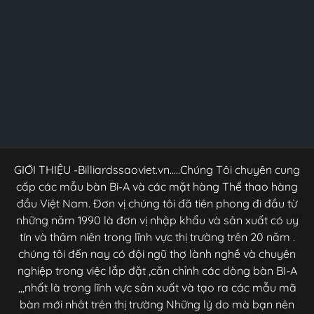
GIỚI THIỆU -Billiardssaoviet.vn.....Chúng Tôi chuyên cung
cấp các mẫu bàn Bi-A và các mặt hàng Thể thao hàng
đầu Việt Nam. Đơn vị chúng tôi đã tiên phong đi đầu từ
những năm 1990 là đơn vị nhập khẩu và sản xuất có uy
tín và thâm niên trong lĩnh vực thị trường trên 20 năm .
chúng tôi đến nay có đội ngũ thợ lành nghề và chuyên
nghiệp trong việc lắp đặt ,căn chỉnh các dòng bàn BI-A
,,,nhất là trong lĩnh vực sản xuất và tạo ra các mẫu mã
bàn mới nhât trên thị trường Những lý do mà bạn nên