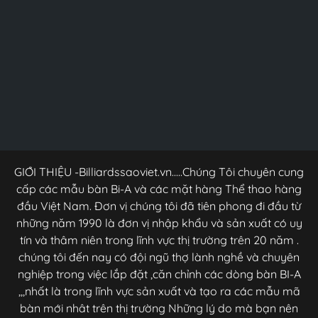
GIỚI THIỆU -Billiardssaoviet.vn.....Chúng Tôi chuyên cung
cấp các mẫu bàn Bi-A và các mặt hàng Thể thao hàng
đầu Việt Nam. Đơn vị chúng tôi đã tiên phong đi đầu từ
những năm 1990 là đơn vị nhập khẩu và sản xuất có uy
tín và thâm niên trong lĩnh vực thị trường trên 20 năm .
chúng tôi đến nay có đội ngũ thợ lành nghề và chuyên
nghiệp trong việc lắp đặt ,căn chỉnh các dòng bàn BI-A
,,,nhất là trong lĩnh vực sản xuất và tạo ra các mẫu mã
bàn mới nhât trên thị trường Những lý do mà bạn nên