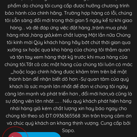
phẩm do chúng tôi cung cấp được hưởng chương trình
bảo hành của chính hãng. Trường hợp hàng có lỗi, chúng
tôi sẵn sàng đổi mới trong thời gian 5 ngày kể từ khi giao
hàng. . và đê đáp ứng việc đặt hàng ,tránh mua phải
hàng nhái ,hàng giả,kém chất lượng Một lần nữa Chúng
tôi kính mời Qúy khách hàng hãy bớt chút thời gian qua
xưởng sx hoặc qua kho hàng của chúng tôi thăm quan
và tận tay xem hàng thật kỹ trước khi mua hàng của
chúng tôi.Tất cả các mặt hàng của chúng tôi luôn có mác
,,,hoặc logo chính hãng đươc khảm trìm trên bề mặt
thành bàn để nhận biết dõ hơn -Sự quan tâm của quý
khách là sức mạnh lớn nhất để đơn vị chúng tôi ngày
càng lớn mạnh và phát triển hơn , đổi mới hơn,và cũng là
sự động viên lớn nhât ..... . Nếu quý khách phát hiện hàng
nhái hàng giả kém chất lượng xin hay báo ngay cho
chúng tôi theo sô ĐT:0936365568 :Xin trân trọng cảm ơn
và chúc quý khách an khang thịnh vượng. Cung cấp bởi
Sapo.