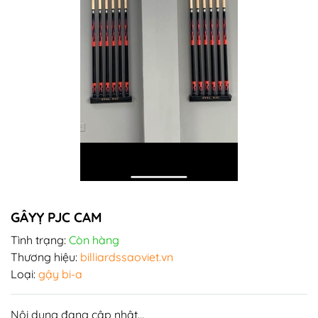
GÂYỴ PJC CAM
Tình trạng:
Còn hàng
Thương hiệu:
billiardssaoviet.vn
Loại:
gậy bi-a
Nội dung đang cập nhật...