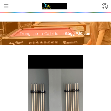
CƠ SỞ CUNG CẤP BÀN BI-A - P
Trang chủ
Cơ bida
Gâyỵ PJC cam