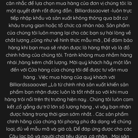
cân nhắc để lựa chọn mua hàng của đơn vị chúng tôi: là
một quyết định rất đúng đắn . Billiardssaoviet -luôn trực
tiếp nhập khẩu và sản xuất không thông qua bất cứ
khâu trung gian hoặc tổ chức cá nhân nào. Sản phẩm
của chúng tôi luôn mang lại cho các bạn sự hài lòng về
chất lượng ,cũng như về hình thức mẫu mã , Để đảm bảo
hàng khi bạn mua sẽ nhận được là hàng thật và là đồ
chính hãng của chúng tôi. Tránh không mua nhầm hàng
nhái ,hàng kém chất lượng. Mời quý khách hãy một lần
đến với Cửa hàng của chúng tôi để được tư vấn mua
hàng . Việc mua hàng của quý khách với
Billiardssaaoviet ,,,Là từ chính nhà sản xuất khiến sản
phẩm bạn nhận được luôn là tốt nhất so với khi mua
hàng trôi nổi trên thị trường hiện nay . Chúng tôi luôn cam
kết ,cố gắng dự trữ lớn số lượng hàng , vì vậy bạn nhận
được hàng trong thời gian sớm nhất. . Các sản phẩm
chính hãng của chúng tôi phong phú đa dạng về chủng
loại, đủ về mẫu mã và giá cả, Để đáp ứng được cho các
Câu lạc bộ và người chơi tiêu dùng ,cá nhân. . Mọi sản