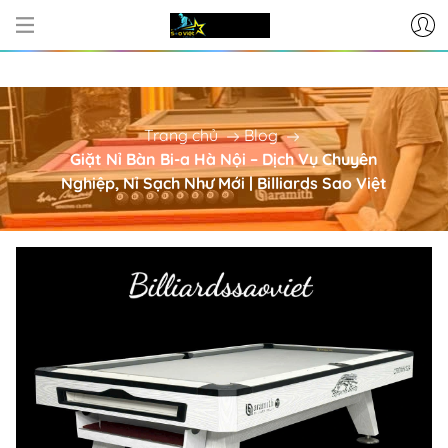
CƠ SỞ CUNG CẤP BÀN BI-A - PHỤ K
Trang chủ
Blog
Giặt Nỉ Bàn Bi-a Hà Nội – Dịch Vụ Chuyên
Nghiệp, Nỉ Sạch Như Mới | Billiards Sao Việt