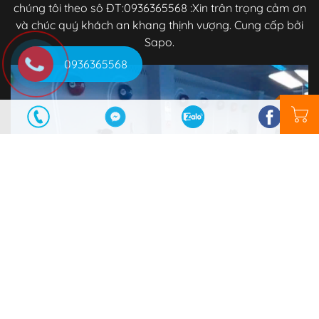
chúng tôi theo sô ĐT:0936365568 :Xin trân trọng cảm ơn
và chúc quý khách an khang thịnh vượng. Cung cấp bởi
Sapo.
0936365568