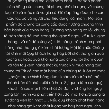
được hàng trong thời gian sớm nhất. . Các sản phẩm
chính hãng của chúng tôi phong phú đa dạng về chủng
loại, đủ về mẫu mã và giá cả, Để đáp ứng được cho các
Câu lạc bộ và người chơi tiêu dùng ,cá nhân. . Mọi sản
phẩm do chúng tôi cung cấp được hưởng chương trình
bảo hành của chính hãng. Trường hợp hàng có lỗi, chúng
tôi sẵn sàng đổi mới trong thời gian 5 ngày kể từ khi giao
hàng. . và đê đáp ứng việc đặt hàng ,tránh mua phải
hàng nhái ,hàng giả,kém chất lượng Một lần nữa Chúng
tôi kính mời Qúy khách hàng hãy bớt chút thời gian qua
xưởng sx hoặc qua kho hàng của chúng tôi thăm quan
và tận tay xem hàng thật kỹ trước khi mua hàng của
chúng tôi.Tất cả các mặt hàng của chúng tôi luôn có mác
,,,hoặc logo chính hãng đươc khảm trìm trên bề mặt
thành bàn để nhận biết dõ hơn -Sự quan tâm của quý
khách là sức mạnh lớn nhất để đơn vị chúng tôi ngày
càng lớn mạnh và phát triển hơn , đổi mới hơn,và cũng là
sự động viên lớn nhât ..... . Nếu quý khách phát hiện hàng
nhái hàng giả kém chất lượng xin hay báo ngay cho