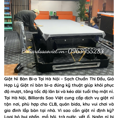
Giặt Nỉ Bàn Bi-a Tại Hà Nội – Sạch Chuẩn Thi Đấu, Giá
Hợp Lý Giặt nỉ bàn bi-a đúng kỹ thuật giúp khôi phục
độ mượt, tăng tốc độ lăn bi và kéo dài tuổi thọ mặt nỉ.
Tại Hà Nội, Billiards Sao Việt cung cấp dịch vụ giặt nỉ
tận nơi, phù hợp cho CLB, quán bida, khu vui chơi và
gia đình lắp bàn tại nhà. Vì sao cần giặt nỉ định kỳ?
Loại bỏ bụi phấn, mồ hôi, trà nước, vết ố. Ngăn nỉ bị