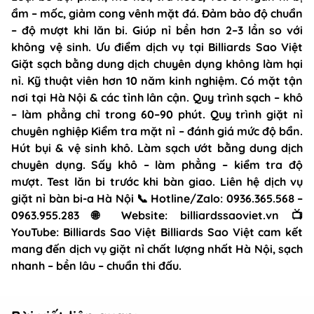
ẩm – mốc, giảm cong vênh mặt đá. Đảm bảo độ chuẩn
– độ mượt khi lăn bi. Giúp nỉ bền hơn 2–3 lần so với
không vệ sinh. Ưu điểm dịch vụ tại Billiards Sao Việt
Giặt sạch bằng dung dịch chuyên dụng không làm hại
nỉ. Kỹ thuật viên hơn 10 năm kinh nghiệm. Có mặt tận
nơi tại Hà Nội & các tỉnh lân cận. Quy trình sạch – khô
– làm phẳng chỉ trong 60–90 phút. Quy trình giặt nỉ
chuyên nghiệp Kiểm tra mặt nỉ – đánh giá mức độ bẩn.
Hút bụi & vệ sinh khô. Làm sạch ướt bằng dung dịch
chuyên dụng. Sấy khô – làm phẳng – kiểm tra độ
mượt. Test lăn bi trước khi bàn giao. Liên hệ dịch vụ
giặt nỉ bàn bi-a Hà Nội 📞 Hotline/Zalo: 0936.365.568 –
0963.955.283 🌐 Website: billiardssaoviet.vn 📺
YouTube: Billiards Sao Việt Billiards Sao Việt cam kết
mang đến dịch vụ giặt nỉ chất lượng nhất Hà Nội, sạch
nhanh – bền lâu – chuẩn thi đấu.