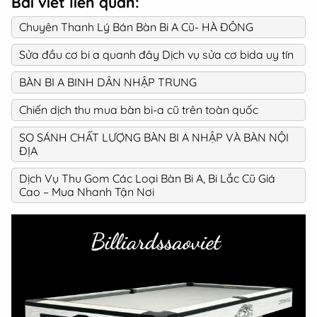
Bài viết liên quan:
Chuyên Thanh Lý Bán Bàn Bi A Cũ- HÀ ĐÔNG
Sửa đầu cơ bi a quanh đây Dịch vụ sửa cơ bida uy tín
BÀN BI A BINH DÂN NHẬP TRUNG
Chiến dịch thu mua bàn bi-a cũ trên toàn quốc
SO SÁNH CHẤT LƯỢNG BÀN BI A NHẬP VÀ BÀN NỘI
ĐỊA
Dịch Vụ Thu Gom Các Loại Bàn Bi A, Bi Lắc Cũ Giá
Cao – Mua Nhanh Tận Nơi