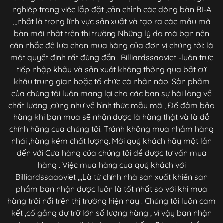
nghiệp trong việc lắp đặt ,căn chỉnh các dòng bàn BI-A
,,,nhất là trong lĩnh vực sản xuất và tạo ra các mẫu mã
bàn mới nhât trên thị trường Những lý do mà bạn nên
cân nhắc để lựa chọn mua hàng của đơn vị chúng tôi: là
một quyết định rất đúng đắn . Billiardssaoviet -luôn trực
tiếp nhập khẩu và sản xuất không thông qua bất cứ
khâu trung gian hoặc tổ chức cá nhân nào. Sản phẩm
của chúng tôi luôn mang lại cho các bạn sự hài lòng về
chất lượng ,cũng như về hình thức mẫu mã , Để đảm bảo
hàng khi bạn mua sẽ nhận được là hàng thật và là đồ
chính hãng của chúng tôi. Tránh không mua nhầm hàng
nhái ,hàng kém chất lượng. Mời quý khách hãy một lần
đến với Cửa hàng của chúng tôi để được tư vấn mua
hàng . Việc mua hàng của quý khách với
Billiardssaaoviet ,,,Là từ chính nhà sản xuất khiến sản
phẩm bạn nhận được luôn là tốt nhất so với khi mua
hàng trôi nổi trên thị trường hiện nay . Chúng tôi luôn cam
kết ,cố gắng dự trữ lớn số lượng hàng , vì vậy bạn nhận