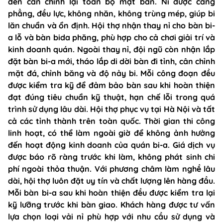
đến cân chỉnh lại toàn bộ mặt bàn. Nỉ được căng
phẳng, đều lực, không nhăn, không trùng mép, giúp bi
lăn chuẩn và ổn định. Hội thợ nhận thay nỉ cho bàn bi-
a lỗ và bàn bida phăng, phù hợp cho cả chơi giải trí và
kinh doanh quán. Ngoài thay nỉ, đội ngũ còn nhận lắp
đặt bàn bi-a mới, tháo lắp di dời bàn đi tỉnh, cân chỉnh
mặt đá, chỉnh băng và độ nảy bi. Mỗi công đoạn đều
được kiểm tra kỹ để đảm bảo bàn sau khi hoàn thiện
đạt đúng tiêu chuẩn kỹ thuật, hạn chế lỗi trong quá
trình sử dụng lâu dài. Hội thợ phục vụ tại Hà Nội và tất
cả các tỉnh thành trên toàn quốc. Thời gian thi công
linh hoạt, có thể làm ngoài giờ để không ảnh hưởng
đến hoạt động kinh doanh của quán bi-a. Giá dịch vụ
được báo rõ ràng trước khi làm, không phát sinh chi
phí ngoài thỏa thuận. Với phương châm làm nghề lâu
dài, hội thợ luôn đặt uy tín và chất lượng lên hàng đầu.
Mỗi bàn bi-a sau khi hoàn thiện đều được kiểm tra lại
kỹ lưỡng trước khi bàn giao. Khách hàng được tư vấn
lựa chọn loại vải nỉ phù hợp với nhu cầu sử dụng và