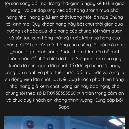
tôi sẵn sàng đổi mới trong thời gian 5 ngày kể từ khi giao
hàng. . và đê đáp ứng việc đặt hàng ,tránh mua phải
hàng nhái ,hàng giả,kém chất lượng Một lần nữa Chúng
tôi kính mời Qúy khách hàng hãy bớt chút thời gian qua
xưởng sx hoặc qua kho hàng của chúng tôi thăm quan
và tận tay xem hàng thật kỹ trước khi mua hàng của
chúng tôi.Tất cả các mặt hàng của chúng tôi luôn có mác
,,,hoặc logo chính hãng đươc khảm trìm trên bề mặt
thành bàn để nhận biết dõ hơn -Sự quan tâm của quý
khách là sức mạnh lớn nhất để đơn vị chúng tôi ngày
càng lớn mạnh và phát triển hơn , đổi mới hơn,và cũng là
sự động viên lớn nhât ..... . Nếu quý khách phát hiện hàng
nhái hàng giả kém chất lượng xin hay báo ngay cho
chúng tôi theo sô ĐT:0936365568 :Xin trân trọng cảm ơn
và chúc quý khách an khang thịnh vượng. Cung cấp bởi
Sapo.