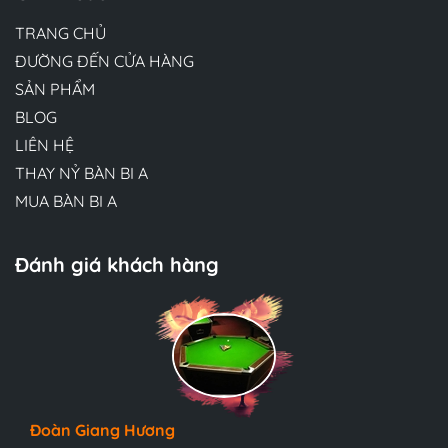
TRANG CHỦ
ĐƯỜNG ĐẾN CỬA HÀNG
SẢN PHẨM
BLOG
LIÊN HỆ
THAY NỶ BÀN BI A
MUA BÀN BI A
Đánh giá khách hàng
Hương Suri
Đoàn Giang Hương
Ngọc Anh
Đội ngũ bác sĩ tại Mew Clinic rất chuyên nghiệp và