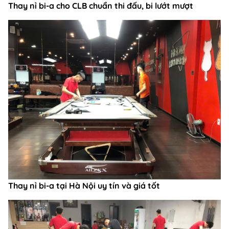
Thay nỉ bi-a cho CLB chuẩn thi đấu, bi lướt mượt
Thay nỉ bi-a tại Hà Nội uy tín và giá tốt