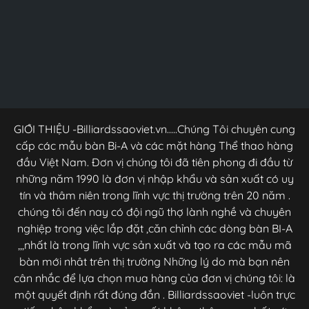
GIỚI THIỆU -Billiardssaoviet.vn.....Chúng Tôi chuyên cung
cấp các mẫu bàn Bi-A và các mặt hàng Thể thao hàng
đầu Việt Nam. Đơn vị chúng tôi đã tiên phong đi đầu từ
những năm 1990 là đơn vị nhập khẩu và sản xuất có uy
tín và thâm niên trong lĩnh vực thị trường trên 20 năm .
chúng tôi đến nay có đội ngũ thợ lành nghề và chuyên
nghiệp trong việc lắp đặt ,căn chỉnh các dòng bàn BI-A
,,,nhất là trong lĩnh vực sản xuất và tạo ra các mẫu mã
bàn mới nhât trên thị trường Những lý do mà bạn nên
cân nhắc để lựa chọn mua hàng của đơn vị chúng tôi: là
một quyết định rất đúng đắn . Billiardssaoviet -luôn trực