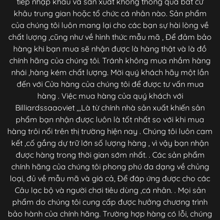
tiếp nhập khẩu và sản xuất không thông qua bất cứ
khâu trung gian hoặc tổ chức cá nhân nào. Sản phẩm
của chúng tôi luôn mang lại cho các bạn sự hài lòng về
chất lượng ,cũng như về hình thức mẫu mã , Để đảm bảo
hàng khi bạn mua sẽ nhận được là hàng thật và là đồ
chính hãng của chúng tôi. Tránh không mua nhầm hàng
nhái ,hàng kém chất lượng. Mời quý khách hãy một lần
đến với Cửa hàng của chúng tôi để được tư vấn mua
hàng . Việc mua hàng của quý khách với
Billiardssaaoviet ,,,Là từ chính nhà sản xuất khiến sản
phẩm bạn nhận được luôn là tốt nhất so với khi mua
hàng trôi nổi trên thị trường hiện nay . Chúng tôi luôn cam
kết ,cố gắng dự trữ lớn số lượng hàng , vì vậy bạn nhận
được hàng trong thời gian sớm nhất. . Các sản phẩm
chính hãng của chúng tôi phong phú đa dạng về chủng
loại, đủ về mẫu mã và giá cả, Để đáp ứng được cho các
Câu lạc bộ và người chơi tiêu dùng ,cá nhân. . Mọi sản
phẩm do chúng tôi cung cấp được hưởng chương trình
bảo hành của chính hãng. Trường hợp hàng có lỗi, chúng