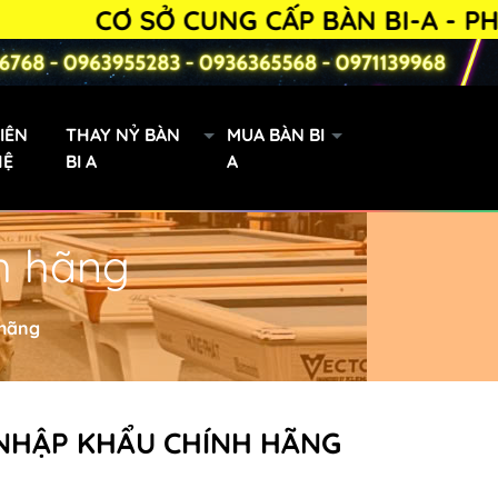
 SỞ CUNG CẤP BÀN BI-A - PHỤ KIỆN B
IÊN
THAY NỶ BÀN
MUA BÀN BI
HỆ
BI A
A
h hãng
Bàn Bi-a 9019 lướt
 hãng
 NHẬP KHẨU CHÍNH HÃNG