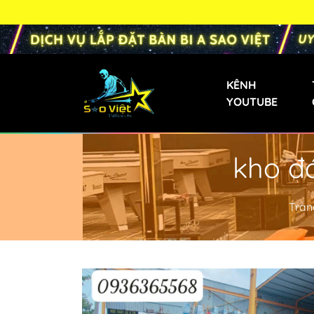
KÊNH
YOUTUBE
kho đ
Bàn Bi-a Phăng
Bàn Bida Phăng 
Tran
Bàn Bi-a Gia Đìn
Bàn Bi-a Mini
Bàn Bi-a Trẻ Em
Bàn Bi-a Liên D