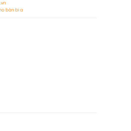
.vn
ho bàn bi a