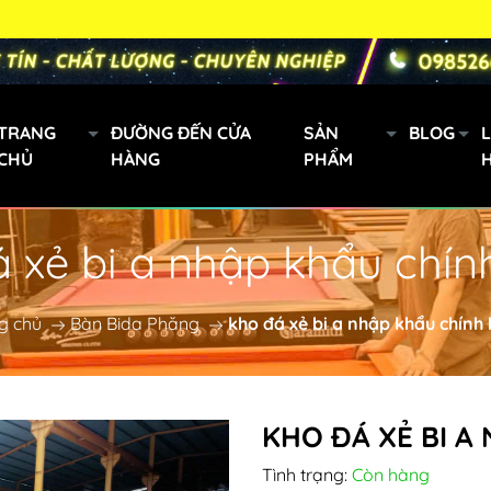
CƠ
TRANG
ĐƯỜNG ĐẾN CỬA
SẢN
BLOG
L
CHỦ
HÀNG
PHẨM
á xẻ bi a nhập khẩu chín
Gậy bi a xách tay
Mini
g chủ
Bàn Bida Phăng
Cơ Bida Predator
kho đá xẻ bi a nhập khẩu chính
h
Gậy Fury
KHO ĐÁ XẺ BI A
oanh
Tình trạng:
Còn hàng