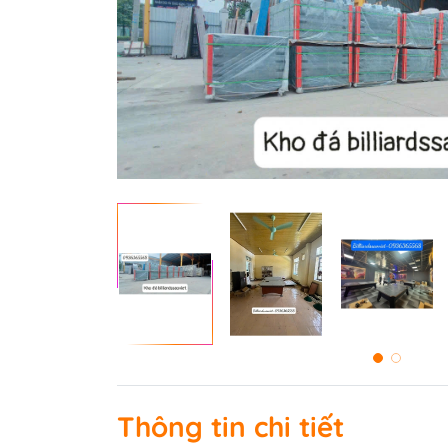
Bàn Bi-a Drago
Bàn Bi-a Thi Đấu
Vải nỉ trải bàn B
Quấn chỉ cơ bid
Bo đầu cơ bida
Bọc da cơ bida
Phụ kiện BiDa
Găng tay Bida
Băng Cao Su
Bóng Bi A
Nơ Bi A
Thông tin chi tiết