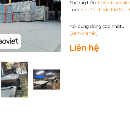
n
Thương hiệu:
billiardssaoviet
Loại:
loại đá chuẩn thi đâu c
Nội dung đang cập nhật...
i-a
Bàn bi lắc văn phòng
[Xem chi tiết]
a
Phụ kiện bàn bi lắc
Liên hệ
Bàn bi lắc gia đình
Bàn bi lắc mini
Bàn bi lắc cũ