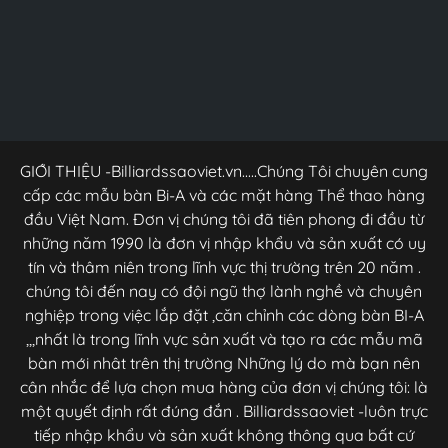
GIỚI THIỆU -Billiardssaoviet.vn.....Chúng Tôi chuyên cung
cấp các mẫu bàn Bi-A và các mặt hàng Thể thao hàng
đầu Việt Nam. Đơn vị chúng tôi đã tiên phong đi đầu từ
những năm 1990 là đơn vị nhập khẩu và sản xuất có uy
tín và thâm niên trong lĩnh vực thị trường trên 20 năm .
chúng tôi đến nay có đội ngũ thợ lành nghề và chuyên
nghiệp trong việc lắp đặt ,căn chỉnh các dòng bàn BI-A
,,,nhất là trong lĩnh vực sản xuất và tạo ra các mẫu mã
bàn mới nhât trên thị trường Những lý do mà bạn nên
cân nhắc để lựa chọn mua hàng của đơn vị chúng tôi: là
một quyết định rất đúng đắn . Billiardssaoviet -luôn trực
tiếp nhập khẩu và sản xuất không thông qua bất cứ