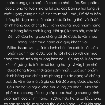
khâu trung gian hoặc tổ chức cá nhân nào. Sản phẩm
của chúng tôi luôn mang lại cho các bạn sự hài lòng về
chất lượng ,cũng như về hình thức mẫu mã , Để đảm bảo
hàng khi bạn mua sẽ nhận được là hàng thật và là đồ
chính hãng của chúng tôi. Tránh không mua nhầm hàng
nhái ,hàng kém chất lượng. Mời quý khách hãy một lần
đến với Cửa hàng của chúng tôi để được tư vấn mua
hàng . Việc mua hàng của quý khách với
Billiardssaaoviet ,,,Là từ chính nhà sản xuất khiến sản
phẩm bạn nhận được luôn là tốt nhất so với khi mua
hàng trôi nổi trên thị trường hiện nay . Chúng tôi luôn cam
kết ,cố gắng dự trữ lớn số lượng hàng , vì vậy bạn nhận
được hàng trong thời gian sớm nhất. . Các sản phẩm
chính hãng của chúng tôi phong phú đa dạng về chủng
loại, đủ về mẫu mã và giá cả, Để đáp ứng được cho các
Câu lạc bộ và người chơi tiêu dùng ,cá nhân. . Mọi sản
phẩm do chúng tôi cung cấp được hưởng chương trình
bảo hành của chính hãng. Trường hợp hàng có lỗi, chúng
tôi sẵn sàng đổi mới trong thời gian 5 ngày kể từ khi giao