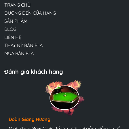
TRANG CHỦ
ĐƯỜNG ĐẾN CỬA HÀNG
SẢN PHẨM
BLOG
LIÊN HỆ
THAY NỶ BÀN BI A
MUA BÀN BI A
Đánh giá khách hàng
Hương Suri
Đoàn Giang Hương
Ngọc Anh
Đội ngũ bác sĩ tại Mew Clinic rất chuyên nghiệp và
bàn bi-a tonardo s5 9017
bàn bi-a tonardo s5 9017năm 2021
tận tình. Chúc Mew Clinic phát triển mạnh mẽ hơn
Mình chọn Mew Clinic để làm nơi gửi gắm niềm tin về