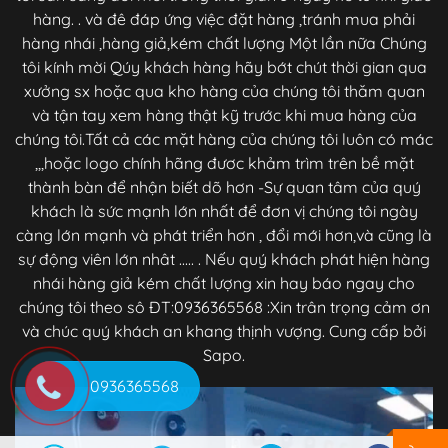
hàng. . và đê đáp ứng việc đặt hàng ,tránh mua phải
hàng nhái ,hàng giả,kém chất lượng Một lần nữa Chúng
tôi kính mời Qúy khách hàng hãy bớt chút thời gian qua
xưởng sx hoặc qua kho hàng của chúng tôi thăm quan
và tận tay xem hàng thật kỹ trước khi mua hàng của
chúng tôi.Tất cả các mặt hàng của chúng tôi luôn có mác
,,,hoặc logo chính hãng đươc khảm trìm trên bề mặt
thành bàn để nhận biết dõ hơn -Sự quan tâm của quý
khách là sức mạnh lớn nhất để đơn vị chúng tôi ngày
càng lớn mạnh và phát triển hơn , đổi mới hơn,và cũng là
sự động viên lớn nhât ..... . Nếu quý khách phát hiện hàng
nhái hàng giả kém chất lượng xin hay báo ngay cho
chúng tôi theo sô ĐT:0936365568 :Xin trân trọng cảm ơn
và chúc quý khách an khang thịnh vượng. Cung cấp bởi
Sapo.
0936365568