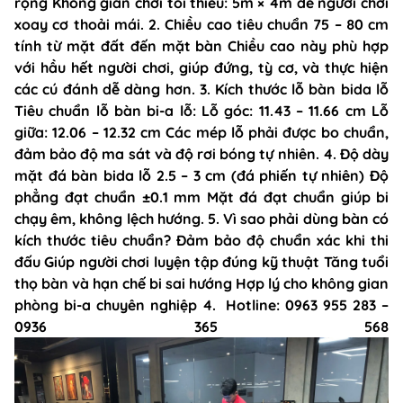
rộng Không gian chơi tối thiểu: 5m × 4m để người chơi
xoay cơ thoải mái. 2. Chiều cao tiêu chuẩn 75 – 80 cm
tính từ mặt đất đến mặt bàn Chiều cao này phù hợp
với hầu hết người chơi, giúp đứng, tỳ cơ, và thực hiện
các cú đánh dễ dàng hơn. 3. Kích thước lỗ bàn bida lỗ
Tiêu chuẩn lỗ bàn bi-a lỗ: Lỗ góc: 11.43 – 11.66 cm Lỗ
giữa: 12.06 – 12.32 cm Các mép lỗ phải được bo chuẩn,
đảm bảo độ ma sát và độ rơi bóng tự nhiên. 4. Độ dày
mặt đá bàn bida lỗ 2.5 – 3 cm (đá phiến tự nhiên) Độ
phẳng đạt chuẩn ±0.1 mm Mặt đá đạt chuẩn giúp bi
chạy êm, không lệch hướng. 5. Vì sao phải dùng bàn có
kích thước tiêu chuẩn? Đảm bảo độ chuẩn xác khi thi
đấu Giúp người chơi luyện tập đúng kỹ thuật Tăng tuổi
thọ bàn và hạn chế bi sai hướng Hợp lý cho không gian
phòng bi-a chuyên nghiệp 4. Hotline: 0963 955 283 –
0936 365 568