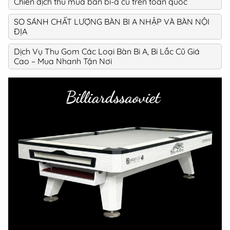
Chiến dịch thu mua bàn bi-a cũ trên toàn quốc
SO SÁNH CHẤT LƯỢNG BÀN BI A NHẬP VÀ BÀN NỘI
ĐỊA
Dịch Vụ Thu Gom Các Loại Bàn Bi A, Bi Lắc Cũ Giá
Cao – Mua Nhanh Tận Nơi