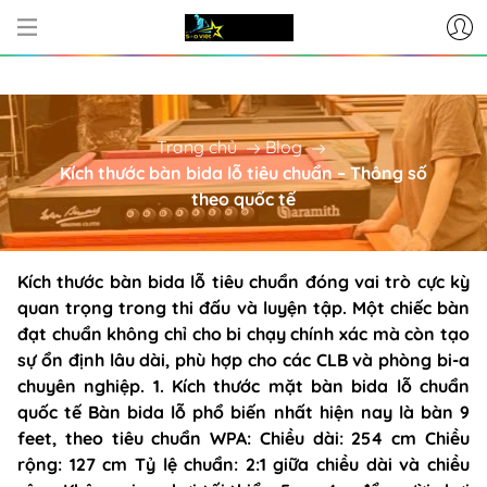
CƠ SỞ CUNG CẤP BÀN BI-A - PHỤ 
Trang chủ
Blog
Kích thước bàn bida lỗ tiêu chuẩn – Thông số
theo quốc tế
Kích thước bàn bida lỗ tiêu chuẩn đóng vai trò cực kỳ
quan trọng trong thi đấu và luyện tập. Một chiếc bàn
đạt chuẩn không chỉ cho bi chạy chính xác mà còn tạo
sự ổn định lâu dài, phù hợp cho các CLB và phòng bi-a
chuyên nghiệp. 1. Kích thước mặt bàn bida lỗ chuẩn
quốc tế Bàn bida lỗ phổ biến nhất hiện nay là bàn 9
feet, theo tiêu chuẩn WPA: Chiều dài: 254 cm Chiều
rộng: 127 cm Tỷ lệ chuẩn: 2:1 giữa chiều dài và chiều