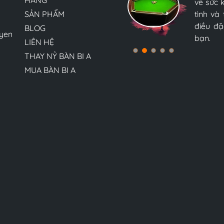
HÀNG
tận tìn
về sức 
về sức 
bàn bi-
bàn bi-
SẢN PHẨM
nữa và 
tình và
tình và
Nam, tôi
điều đặ
điều đặ
BLOG
yen
bạn.
bạn.
LIÊN HỆ
THAY NỶ BÀN BI A
MUA BÀN BI A