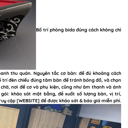
n
Bố trí phòng bida đúng cách không chỉ
i-a
Bàn bi lắc văn phòng
a
Phụ kiện bàn bi lắc
Bàn bi lắc gia đình
Bàn bi lắc mini
Bàn bi lắc cũ
anh thu quán. Nguyên tắc cơ bản: để đủ khoảng cách
ố trí đèn chiếu đúng tâm bàn để tránh bóng đổ, và chọn
c chờ, nơi để cơ và phụ kiện, cũng như âm thanh và ánh
 gói: khảo sát mặt bằng, đề xuất số lượng bàn, vị trí,
ruy cập [WEBSITE] để được khảo sát & báo giá miễn phí.