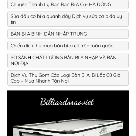
Chuyên Thanh Lý Bán Bàn Bi A Cũ- HÀ ĐÔNG
Sửa đầu cơ bi a quanh đây Dịch vụ sửa cơ bida uy
tín
BÀN BI A BINH DÂN NHẬP TRUNG
Chiến dịch thu mua bàn bi-a cũ trên toàn quốc
SO SÁNH CHẤT LƯỢNG BÀN BI A NHẬP VÀ BÀN
NỘI ĐỊA
Dịch Vụ Thu Gom Các Loại Bàn Bi A, Bi Lắc Cũ Giá
Cao – Mua Nhanh Tận Nơi