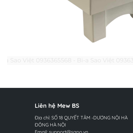
Liên hệ Mew BS
Địa chỉ: SỐ 18 QUYẾT TÂM -DƯƠNG NỘI HÀ
ĐÔNG HÀ NỘI
Email:
support@sapo.vn