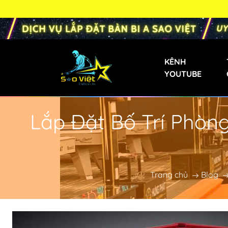
KÊNH
YOUTUBE
Lắp Đặt Bố Trí Phòn
Bàn Bi-a Phăng
Bàn Bida Phăng 
Bàn Bi-a Gia Đìn
Trang chủ
Blog
Bàn Bi-a Mini
Bàn Bi-a Trẻ Em
Bàn Bi-a Liên D