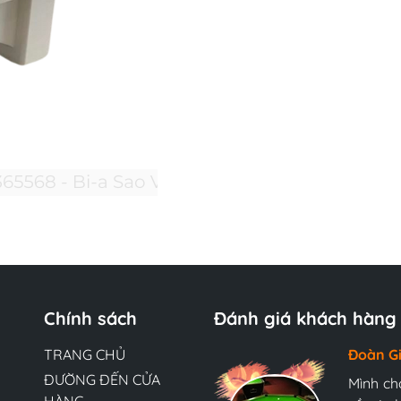
Chính sách
Đánh giá khách hàng
TRANG CHỦ
Hương 
Đoàn G
Ngọc A
ĐƯỜNG ĐẾN CỬA
Đội ngũ
Mình ch
Mình ch