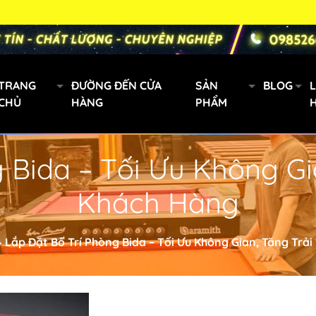
TRANG
ĐƯỜNG ĐẾN CỬA
SẢN
BLOG
L
CHỦ
HÀNG
PHẨM
g Bida – Tối Ưu Không Gi
Gậy bi a xách tay
Khách Hàng
Mini
Cơ Bida Predator
h
Gậy Fury
Lắp Đặt Bố Trí Phòng Bida – Tối Ưu Không Gian, Tăng Tr
oanh