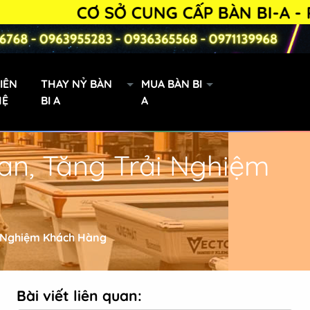
CƠ SỞ CUNG CẤP BÀN BI-A - PHỤ 
IÊN
THAY NỶ BÀN
MUA BÀN BI
HỆ
BI A
A
an, Tăng Trải Nghiệm
Bàn Bi-a 9019 lướt
ải Nghiệm Khách Hàng
Bài viết liên quan: