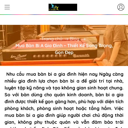
CƠ SỞ CUNG CẤP BÀN BI-A - PHỤ
Trang chủ
Blog
Mua Bàn Bi A Gia Đình – Thiết Kế Sang Trọng,
Gọn Đẹp
Nhu cầu mua bàn bi a gia đình hiện nay Ngày càng
nhiều gia đình lựa chọn bàn bi a để giải trí tại nhà,
luyện tập kỹ năng và tạo không gian sinh hoạt chung.
So với bàn dùng cho quán kinh doanh, bàn bi a gia
đình được thiết kế gọn gàng hơn, phù hợp với diện tích
phòng khách, phòng sinh hoạt hoặc tầng hầm. Việc
mua bàn bi a gia đình giúp người chơi chủ động thời
gian, không phụ thuộc quán và vẫn đảm bảo trải