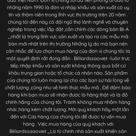
đầu Việt Nam. Đơn vị chúng tôi đã tiên phong đi đầu từ
những năm 1990 là đơn vị nhập khẩu và sản xuất có uy
tín và thâm niên trong lĩnh vực thị trường trên 20 năm .
chúng tôi đến nay có đội ngũ thợ lành nghề và chuyên
nghiệp trong việc lắp đặt ,căn chỉnh các dòng bàn BI-A
,,,nhất là trong lĩnh vực sản xuất và tạo ra các mẫu mã
bàn mới nhât trên thị trường Những lý do mà bạn nên
cân nhắc để lựa chọn mua hàng của đơn vị chúng tôi: là
một quyết định rất đúng đắn . Billiardssaoviet -luôn trực
tiếp nhập khẩu và sản xuất không thông qua bất cứ
khâu trung gian hoặc tổ chức cá nhân nào. Sản phẩm
của chúng tôi luôn mang lại cho các bạn sự hài lòng về
chất lượng ,cũng như về hình thức mẫu mã , Để đảm bảo
hàng khi bạn mua sẽ nhận được là hàng thật và là đồ
chính hãng của chúng tôi. Tránh không mua nhầm hàng
nhái ,hàng kém chất lượng. Mời quý khách hãy một lần
đến với Cửa hàng của chúng tôi để được tư vấn mua
hàng . Việc mua hàng của quý khách với
Billiardssaaoviet ,,,Là từ chính nhà sản xuất khiến sản