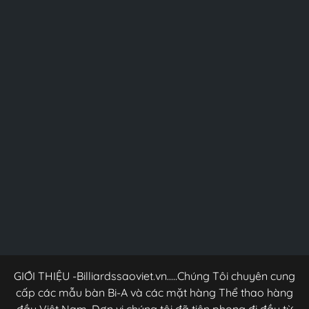
GIỚI THIỆU -Billiardssaoviet.vn.....Chúng Tôi chuyên cung
cấp các mẫu bàn Bi-A và các mặt hàng Thể thao hàng