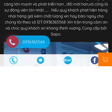
càng lớn mạnh và phát triển hơn , đổi mới hơn,và cũng là
sự động viên lớn nhât ..... . Nếu quý khách phát hiện hàng
nhái hàng giả kém chất lượng xin hay báo ngay cho
chúng tôi theo sô ĐT:0936365568 :Xin trân trọng cảm ơn
và chúc quý khách an khang thịnh vượng. Cung cấp bởi
Sapo.
0936365568