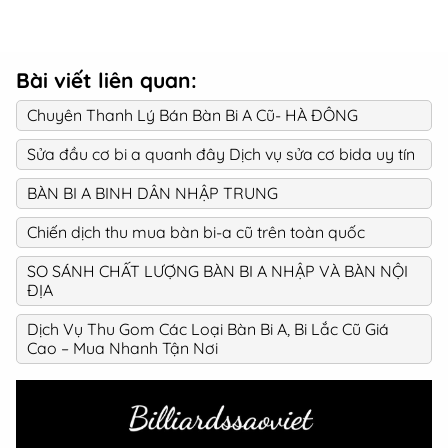
Bài viết liên quan:
Chuyên Thanh Lý Bán Bàn Bi A Cũ- HÀ ĐÔNG
Sửa đầu cơ bi a quanh đây Dịch vụ sửa cơ bida uy tín
BÀN BI A BINH DÂN NHẬP TRUNG
Chiến dịch thu mua bàn bi-a cũ trên toàn quốc
SO SÁNH CHẤT LƯỢNG BÀN BI A NHẬP VÀ BÀN NỘI
ĐỊA
Dịch Vụ Thu Gom Các Loại Bàn Bi A, Bi Lắc Cũ Giá
Cao – Mua Nhanh Tận Nơi