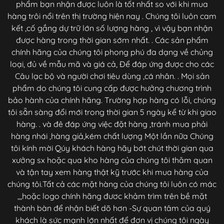
phẩm bạn nhận được luôn là tốt nhất so với khi mua
hàng trôi nổi trên thị trường hiện nay . Chúng tôi luôn cam
kết ,cố gắng dự trữ lớn số lượng hàng , vì vậy bạn nhận
được hàng trong thời gian sớm nhất. . Các sản phẩm
chính hãng của chúng tôi phong phú đa dạng về chủng
loại, đủ về mẫu mã và giá cả, Để đáp ứng được cho các
Câu lạc bộ và người chơi tiêu dùng ,cá nhân. . Mọi sản
phẩm do chúng tôi cung cấp được hưởng chương trình
bảo hành của chính hãng. Trường hợp hàng có lỗi, chúng
tôi sẵn sàng đổi mới trong thời gian 5 ngày kể từ khi giao
hàng. . và đê đáp ứng việc đặt hàng ,tránh mua phải
hàng nhái ,hàng giả,kém chất lượng Một lần nữa Chúng
tôi kính mời Qúy khách hàng hãy bớt chút thời gian qua
xưởng sx hoặc qua kho hàng của chúng tôi thăm quan
và tận tay xem hàng thật kỹ trước khi mua hàng của
chúng tôi.Tất cả các mặt hàng của chúng tôi luôn có mác
,,,hoặc logo chính hãng đươc khảm trìm trên bề mặt
thành bàn để nhận biết dõ hơn -Sự quan tâm của quý
khách là sức mạnh lớn nhất để đơn vị chúng tôi ngày