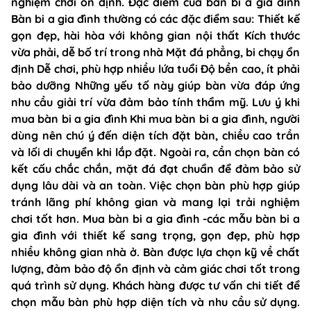
nghiệm chơi ổn định. Đặc điểm của bàn bi a gia đình
Bàn bi a gia đình thường có các đặc điểm sau: Thiết kế
gọn đẹp, hài hòa với không gian nội thất Kích thước
vừa phải, dễ bố trí trong nhà Mặt đá phẳng, bi chạy ổn
định Dễ chơi, phù hợp nhiều lứa tuổi Độ bền cao, ít phải
bảo dưỡng Những yếu tố này giúp bàn vừa đáp ứng
nhu cầu giải trí vừa đảm bảo tính thẩm mỹ. Lưu ý khi
mua bàn bi a gia đình Khi mua bàn bi a gia đình, người
dùng nên chú ý đến diện tích đặt bàn, chiều cao trần
và lối di chuyển khi lắp đặt. Ngoài ra, cần chọn bàn có
kết cấu chắc chắn, mặt đá đạt chuẩn để đảm bảo sử
dụng lâu dài và an toàn. Việc chọn bàn phù hợp giúp
tránh lãng phí không gian và mang lại trải nghiệm
chơi tốt hơn. Mua bàn bi a gia đình -các mẫu bàn bi a
gia đình với thiết kế sang trọng, gọn đẹp, phù hợp
nhiều không gian nhà ở. Bàn được lựa chọn kỹ về chất
lượng, đảm bảo độ ổn định và cảm giác chơi tốt trong
quá trình sử dụng. Khách hàng được tư vấn chi tiết để
chọn mẫu bàn phù hợp diện tích và nhu cầu sử dụng.