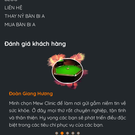
LIÊN HỆ
THAY NỶ BÀN BI A
MUA BÀN BI A
Đánh giá khách hàng
Hương Suri
Đoàn Giang Hương
Ngọc Anh
Đội ngũ bác sĩ tại Mew Clinic rất chuyên nghiệp và
bàn bi-a tonardo s5 9017
bàn bi-a tonardo s5 9017năm 2021
tận tình. Chúc Mew Clinic phát triển mạnh mẽ hơn
Mình chọn Mew Clinic để làm nơi gửi gắm niềm tin về
Mình chọn Mew Clinic để làm nơi gửi gắm niềm tin về
nữa và sớm trở thành trung tâm y tế tốt nhất Việt
sức khỏe. Ở đây mọi thứ rất chuyên nghiệp, tận tình
sức khỏe. Ở đây mọi thứ rất chuyên nghiệp, tận tình
Nam, tôi tin chắc điều đó.
và thân thiện. Hy vọng các bạn sẽ phát triển điều đặc
và thân thiện. Hy vọng các bạn sẽ phát triển điều đặc
biệt trong các tiêu chí phục vụ của các bạn.
biệt trong các tiêu chí phục vụ của các bạn.