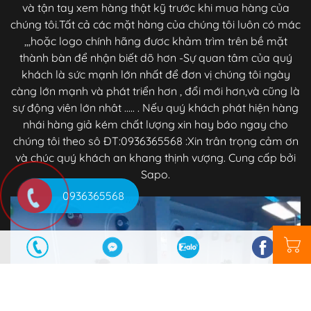
và tận tay xem hàng thật kỹ trước khi mua hàng của
chúng tôi.Tất cả các mặt hàng của chúng tôi luôn có mác
,,,hoặc logo chính hãng đươc khảm trìm trên bề mặt
thành bàn để nhận biết dõ hơn -Sự quan tâm của quý
khách là sức mạnh lớn nhất để đơn vị chúng tôi ngày
càng lớn mạnh và phát triển hơn , đổi mới hơn,và cũng là
sự động viên lớn nhât ..... . Nếu quý khách phát hiện hàng
nhái hàng giả kém chất lượng xin hay báo ngay cho
chúng tôi theo sô ĐT:0936365568 :Xin trân trọng cảm ơn
và chúc quý khách an khang thịnh vượng. Cung cấp bởi
Sapo.
0936365568