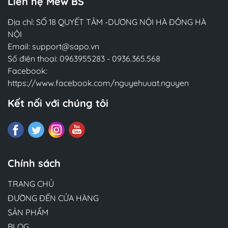
Liên hệ Mew BS
Địa chỉ: SỐ 18 QUYẾT TÂM -DƯƠNG NỘI HÀ ĐÔNG HÀ
NỘI
Email:
support@sapo.vn
Số điện thoại:
0963955283
-
0936.365.568
Facebook:
https://www.facebook.com/nguyehuuat.nguyen
Kết nối với chúng tôi
Chính sách
TRANG CHỦ
ĐƯỜNG ĐẾN CỬA HÀNG
SẢN PHẨM
BLOG