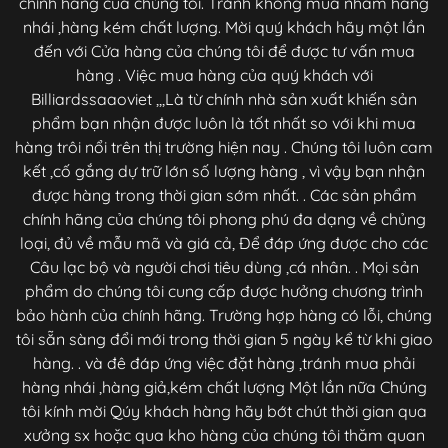
chính hãng của chúng tôi. Tránh không mua nhầm hàng
nhái ,hàng kém chất lượng. Mời quý khách hãy một lần
đến với Cửa hàng của chúng tôi để được tư vấn mua
hàng . Việc mua hàng của quý khách với
Billiardssaaoviet ,,,Là từ chính nhà sản xuất khiến sản
phẩm bạn nhận được luôn là tốt nhất so với khi mua
hàng trôi nổi trên thị trường hiện nay . Chúng tôi luôn cam
kết ,cố gắng dự trữ lớn số lượng hàng , vì vậy bạn nhận
được hàng trong thời gian sớm nhất. . Các sản phẩm
chính hãng của chúng tôi phong phú đa dạng về chủng
loại, đủ về mẫu mã và giá cả, Để đáp ứng được cho các
Câu lạc bộ và người chơi tiêu dùng ,cá nhân. . Mọi sản
phẩm do chúng tôi cung cấp được hưởng chương trình
bảo hành của chính hãng. Trường hợp hàng có lỗi, chúng
tôi sẵn sàng đổi mới trong thời gian 5 ngày kể từ khi giao
hàng. . và đê đáp ứng việc đặt hàng ,tránh mua phải
hàng nhái ,hàng giả,kém chất lượng Một lần nữa Chúng
tôi kính mời Qúy khách hàng hãy bớt chút thời gian qua
xưởng sx hoặc qua kho hàng của chúng tôi thăm quan