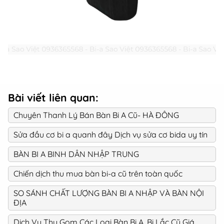
Bài viết liên quan:
Chuyên Thanh Lý Bán Bàn Bi A Cũ- HÀ ĐÔNG
Sửa đầu cơ bi a quanh đây Dịch vụ sửa cơ bida uy tín
BÀN BI A BINH DÂN NHẬP TRUNG
Chiến dịch thu mua bàn bi-a cũ trên toàn quốc
SO SÁNH CHẤT LƯỢNG BÀN BI A NHẬP VÀ BÀN NỘI
ĐỊA
Dịch Vụ Thu Gom Các Loại Bàn Bi A, Bi Lắc Cũ Giá