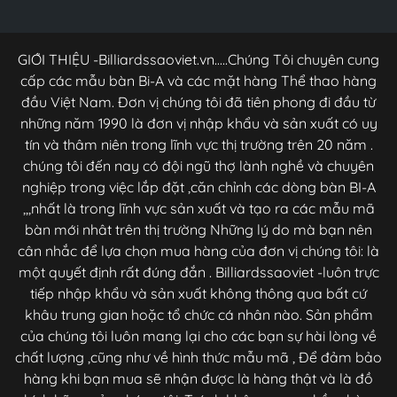
GIỚI THIỆU -Billiardssaoviet.vn.....Chúng Tôi chuyên cung
cấp các mẫu bàn Bi-A và các mặt hàng Thể thao hàng
đầu Việt Nam. Đơn vị chúng tôi đã tiên phong đi đầu từ
những năm 1990 là đơn vị nhập khẩu và sản xuất có uy
tín và thâm niên trong lĩnh vực thị trường trên 20 năm .
chúng tôi đến nay có đội ngũ thợ lành nghề và chuyên
nghiệp trong việc lắp đặt ,căn chỉnh các dòng bàn BI-A
,,,nhất là trong lĩnh vực sản xuất và tạo ra các mẫu mã
bàn mới nhât trên thị trường Những lý do mà bạn nên
cân nhắc để lựa chọn mua hàng của đơn vị chúng tôi: là
một quyết định rất đúng đắn . Billiardssaoviet -luôn trực
tiếp nhập khẩu và sản xuất không thông qua bất cứ
khâu trung gian hoặc tổ chức cá nhân nào. Sản phẩm
của chúng tôi luôn mang lại cho các bạn sự hài lòng về
chất lượng ,cũng như về hình thức mẫu mã , Để đảm bảo
hàng khi bạn mua sẽ nhận được là hàng thật và là đồ