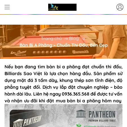
CƠ SỞ CUNG CẤP BÀN BI-A - PH
Trang chủ
Blog
Bàn Bi A Phăng – Chuẩn Thi Đấu, Bền Đẹp
Nếu bạn đang tìm bàn bi a phăng đạt chuẩn thi đấu,
Billiards Sao Việt là lựa chọn hàng đầu. Sản phẩm sử
dụng mặt đá 3 tấm dày, khung thép sơn tĩnh điện, độ
phẳng tuyệt đối. Dịch vụ lắp đặt chuyên nghiệp – bảo
hành dài lâu. Liên hệ ngay 0936.365.568 để được tư vấn
và nhận ưu đãi khi đặt mua bàn bi a phăng hôm nay