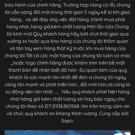
bảo hành của chính hãng. Trường hợp hàng có lỗi, chúng
tôi sẵn sàng đổi mới trong thời gian 5 ngày kể từ khi giao
hàng. . và đê đáp ứng việc đặt hàng ,tránh mua phải
hàng nhái ,hàng giả,kém chất lượng Một lần nữa Chúng
tôi kính mời Qúy khách hàng hãy bớt chút thời gian qua
xưởng sx hoặc qua kho hàng của chúng tôi thăm quan
và tận tay xem hàng thật kỹ trước khi mua hàng của
chúng tôi.Tất cả các mặt hàng của chúng tôi luôn có mác
,,,hoặc logo chính hãng đươc khảm trìm trên bề mặt
thành bàn để nhận biết dõ hơn -Sự quan tâm của quý
khách là sức mạnh lớn nhất để đơn vị chúng tôi ngày
càng lớn mạnh và phát triển hơn , đổi mới hơn,và cũng là
sự động viên lớn nhât ..... . Nếu quý khách phát hiện hàng
nhái hàng giả kém chất lượng xin hay báo ngay cho
chúng tôi theo sô ĐT:0936365568 :Xin trân trọng cảm ơn
và chúc quý khách an khang thịnh vượng. Cung cấp bởi
Sapo.