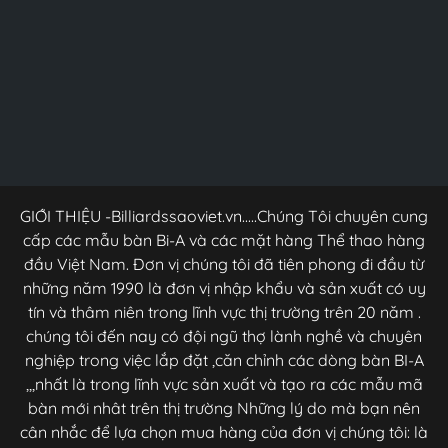
GIỚI THIỆU -Billiardssaoviet.vn.....Chúng Tôi chuyên cung
cấp các mẫu bàn Bi-A và các mặt hàng Thể thao hàng
đầu Việt Nam. Đơn vị chúng tôi đã tiên phong đi đầu từ
những năm 1990 là đơn vị nhập khẩu và sản xuất có uy
tín và thâm niên trong lĩnh vực thị trường trên 20 năm .
chúng tôi đến nay có đội ngũ thợ lành nghề và chuyên
nghiệp trong việc lắp đặt ,căn chỉnh các dòng bàn BI-A
,,,nhất là trong lĩnh vực sản xuất và tạo ra các mẫu mã
bàn mới nhât trên thị trường Những lý do mà bạn nên
cân nhắc để lựa chọn mua hàng của đơn vị chúng tôi: là