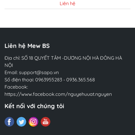
Liên hệ
Chi tiết
Liên hệ Mew BS
Địa chỉ: SỐ 18 QUYẾT TÂM -DƯƠNG NỘI HÀ ĐÔNG HÀ
NỘI
Email:
support@sapo.vn
Số điện thoại:
0963955283
-
0936.365.568
Facebook:
https://www.facebook.com/nguyehuuat.nguyen
Kết nối với chúng tôi