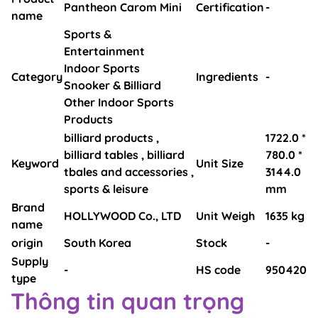
Pantheon Carom Mini
Certification
-
name
Sports &
Entertainment
Indoor Sports
Category
Ingredients
-
Snooker & Billiard
Other Indoor Sports
Products
billiard products ,
1722.0 *
billiard tables , billiard
780.0 *
Keyword
Unit Size
tbales and accessories ,
3144.0
sports & leisure
mm
Brand
HOLLYWOOD Co., LTD
Unit Weigh
1635 kg
name
origin
South Korea
Stock
-
Supply
-
HS code
950420
type
Thông tin quan trọng