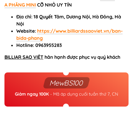
A PHĂNG MINI
CỠ NHỎ UY TÍN
Địa chỉ: 18 Quyết Tâm, Dương Nội, Hà Đông, Hà
Nội
Website:
https://www.billiardssaoviet.vn/ban-
bida-phang
Hotline: 0963955283
BILLIAR SAO VIỆT
hân hạnh được phục vụ quý khách
MewBS100
Giảm ngay 100K
- Mã áp dụng cuối tuần thứ 7, CN