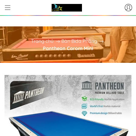
CƠ SỞ CUNG CẤP BÀN BI-A - PHỤ 
Trang chủ
Bàn Bida Phăng
Pantheon Carom Mini