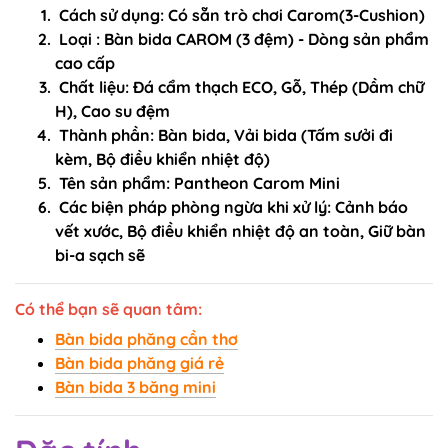
Cách sử dụng: Có sẵn trò chơi Carom(3-Cushion)
Loại : Bàn bida CAROM (3 đệm) - Dòng sản phẩm
cao cấp
Chất liệu: Đá cẩm thạch ECO, Gỗ, Thép (Dầm chữ
H), Cao su đệm
Thành phần: Bàn bida, Vải bida (Tấm sưởi đi
kèm, Bộ điều khiển nhiệt độ)
Tên sản phẩm: Pantheon Carom Mini
Các biện pháp phòng ngừa khi xử lý: Cảnh báo
vết xước, Bộ điều khiển nhiệt độ an toàn, Giữ bàn
bi-a sạch sẽ
Có thể bạn sẽ quan tâm:
Bàn bida phăng cần thơ
Bàn bida phăng giá rẻ
Bàn bida 3 băng mini