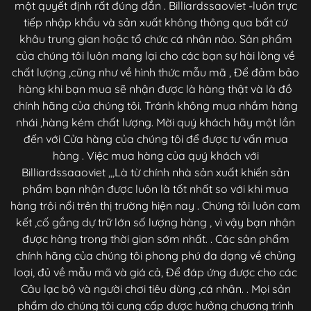
một quyết định rất đúng đắn . Billiardssaoviet -luôn trực
tiếp nhập khẩu và sản xuất không thông qua bất cứ
khâu trung gian hoặc tổ chức cá nhân nào. Sản phẩm
của chúng tôi luôn mang lại cho các bạn sự hài lòng về
chất lượng ,cũng như về hình thức mẫu mã , Để đảm bảo
hàng khi bạn mua sẽ nhận được là hàng thật và là đồ
chính hãng của chúng tôi. Tránh không mua nhầm hàng
nhái ,hàng kém chất lượng. Mời quý khách hãy một lần
đến với Cửa hàng của chúng tôi để được tư vấn mua
hàng . Việc mua hàng của quý khách với
Billiardssaaoviet ,,,Là từ chính nhà sản xuất khiến sản
phẩm bạn nhận được luôn là tốt nhất so với khi mua
hàng trôi nổi trên thị trường hiện nay . Chúng tôi luôn cam
kết ,cố gắng dự trữ lớn số lượng hàng , vì vậy bạn nhận
được hàng trong thời gian sớm nhất. . Các sản phẩm
chính hãng của chúng tôi phong phú đa dạng về chủng
loại, đủ về mẫu mã và giá cả, Để đáp ứng được cho các
Câu lạc bộ và người chơi tiêu dùng ,cá nhân. . Mọi sản
phẩm do chúng tôi cung cấp được hưởng chương trình