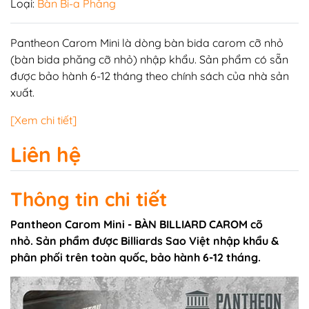
Loại:
Bàn Bi-a Phăng
Pantheon Carom Mini là dòng bàn bida carom cỡ nhỏ
(
bàn bida phăng
cỡ nhỏ) nhập khẩu. Sản phẩm có sẵn
được bảo hành 6-12 tháng theo chính sách của nhà sản
xuất.
[Xem chi tiết]
Liên hệ
Thông tin chi tiết
Pantheon Carom Mini - BÀN BILLIARD CAROM cõ
nhỏ. Sản phẩm được Billiards Sao Việt nhập khẩu &
phân phối trên toàn quốc, bảo hành 6-12 tháng.