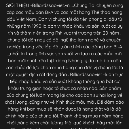
GIỚI THIỆU -Billiardssaoviet.vn.....Chúng Tôi chuyên cung
cấp các mẫu bàn Bi-A và các mặt hàng Thể thao hàng
đầu Việt Nam. Đơn vị chúng tôi đã tiên phong đi đầu từ
những năm 1990 là đơn vị nhập khẩu và sản xuất có uy
tín và thâm niên trong lĩnh vực thị trường trên 20 năm .
chúng tôi đến nay có đội ngũ thợ lành nghề và chuyên
nghiệp trong việc lắp đặt ,căn chỉnh các dòng bàn BI-A
,,,nhất là trong lĩnh vực sản xuất và tạo ra các mẫu mã
bàn mới nhât trên thị trường Những lý do mà bạn nên
cân nhắc để lựa chọn mua hàng của đơn vị chúng tôi: là
một quyết định rất đúng đắn . Billiardssaoviet -luôn trực
tiếp nhập khẩu và sản xuất không thông qua bất cứ
khâu trung gian hoặc tổ chức cá nhân nào. Sản phẩm
của chúng tôi luôn mang lại cho các bạn sự hài lòng về
chất lượng ,cũng như về hình thức mẫu mã , Để đảm bảo
hàng khi bạn mua sẽ nhận được là hàng thật và là đồ
chính hãng của chúng tôi. Tránh không mua nhầm hàng
nhái ,hàng kém chất lượng. Mời quý khách hãy một lần