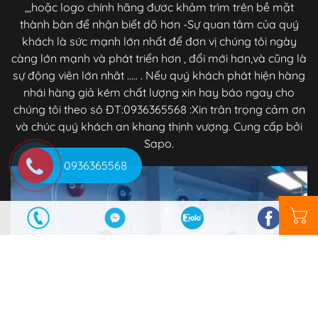
,,,hoặc logo chính hãng đươc khảm trìm trên bề mặt
thành bàn để nhận biết dõ hơn -Sự quan tâm của quý
khách là sức mạnh lớn nhất để đơn vị chúng tôi ngày
càng lớn mạnh và phát triển hơn , đổi mới hơn,và cũng là
sự động viên lớn nhât ..... . Nếu quý khách phát hiện hàng
nhái hàng giả kém chất lượng xin hay báo ngay cho
chúng tôi theo sô ĐT:0936365568 :Xin trân trọng cảm ơn
và chúc quý khách an khang thịnh vượng. Cung cấp bởi
Sapo.
0936365568