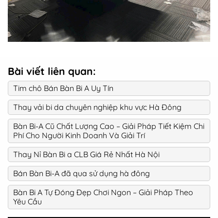
Bài viết liên quan:
Tim chô Bán Bàn Bi A Uy Tín
Thay vải bi da chuyên nghiệp khu vực Hà Đông
Bàn Bi-A Cũ Chất Lượng Cao – Giải Pháp Tiết Kiệm Chi
Phí Cho Người Kinh Doanh Và Giải Trí
Thay Nỉ Bàn Bi a CLB Giá Rẻ Nhất Hà Nội
Bán Bàn Bi-A đã qua sử dụng hà đông
Bàn Bi A Tự Đóng Đẹp Chơi Ngon – Giải Pháp Theo
Yêu Cầu