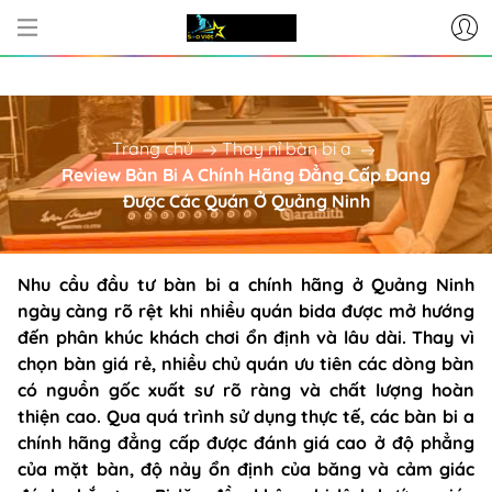
CƠ SỞ CUNG CẤP BÀN BI-A - PHỤ 
Trang chủ
Thay nỉ bàn bi a
Review Bàn Bi A Chính Hãng Đẳng Cấp Đang
Được Các Quán Ở Quảng Ninh
Nhu cầu đầu tư bàn bi a chính hãng ở Quảng Ninh
ngày càng rõ rệt khi nhiều quán bida được mở hướng
đến phân khúc khách chơi ổn định và lâu dài. Thay vì
chọn bàn giá rẻ, nhiều chủ quán ưu tiên các dòng bàn
có nguồn gốc xuất sư rõ ràng và chất lượng hoàn
thiện cao. Qua quá trình sử dụng thực tế, các bàn bi a
chính hãng đẳng cấp được đánh giá cao ở độ phẳng
của mặt bàn, độ nảy ổn định của băng và cảm giác