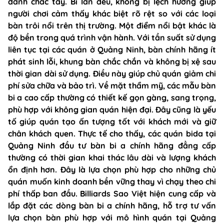
đánh chắc tay. Bi lăn đều, không bị lệch hướng giúp
người chơi cảm thấy khác biệt rõ rệt so với các loại
bàn trôi nổi trên thị trường. Một điểm nổi bật khác là
độ bền trong quá trình vận hành. Với tần suất sử dụng
liên tục tại các quán ở Quảng Ninh, bàn chính hãng ít
phát sinh lỗi, khung bàn chắc chắn và không bị xệ sau
thời gian dài sử dụng. Điều này giúp chủ quán giảm chi
phí sửa chữa và bảo trì. Về mặt thẩm mỹ, các mẫu bàn
bi a cao cấp thường có thiết kế gọn gàng, sang trọng,
phù hợp với không gian quán hiện đại. Đây cũng là yếu
tố giúp quán tạo ấn tượng tốt với khách mới và giữ
chân khách quen. Thực tế cho thấy, các quán bida tại
Quảng Ninh đầu tư bàn bi a chính hãng đẳng cấp
thường có thời gian khai thác lâu dài và lượng khách
ổn định hơn. Đây là lựa chọn phù hợp cho những chủ
quán muốn kinh doanh bền vững thay vì chạy theo chi
phí thấp ban đầu. Billiards Sao Việt hiện cung cấp và
lắp đặt các dòng bàn bi a chính hãng, hỗ trợ tư vấn
lựa chọn bàn phù hợp với mô hình quán tại Quảng