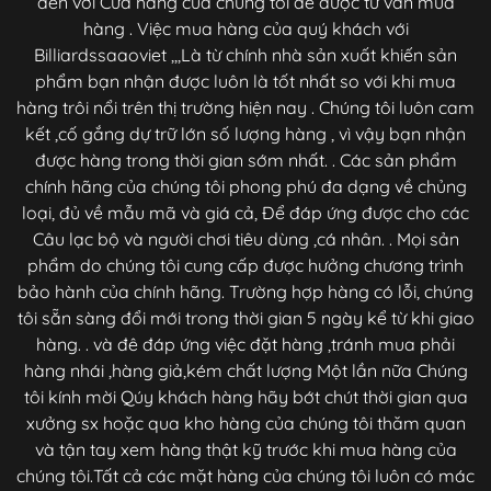
đến với Cửa hàng của chúng tôi để được tư vấn mua
hàng . Việc mua hàng của quý khách với
Billiardssaaoviet ,,,Là từ chính nhà sản xuất khiến sản
phẩm bạn nhận được luôn là tốt nhất so với khi mua
hàng trôi nổi trên thị trường hiện nay . Chúng tôi luôn cam
kết ,cố gắng dự trữ lớn số lượng hàng , vì vậy bạn nhận
được hàng trong thời gian sớm nhất. . Các sản phẩm
chính hãng của chúng tôi phong phú đa dạng về chủng
loại, đủ về mẫu mã và giá cả, Để đáp ứng được cho các
Câu lạc bộ và người chơi tiêu dùng ,cá nhân. . Mọi sản
phẩm do chúng tôi cung cấp được hưởng chương trình
bảo hành của chính hãng. Trường hợp hàng có lỗi, chúng
tôi sẵn sàng đổi mới trong thời gian 5 ngày kể từ khi giao
hàng. . và đê đáp ứng việc đặt hàng ,tránh mua phải
hàng nhái ,hàng giả,kém chất lượng Một lần nữa Chúng
tôi kính mời Qúy khách hàng hãy bớt chút thời gian qua
xưởng sx hoặc qua kho hàng của chúng tôi thăm quan
và tận tay xem hàng thật kỹ trước khi mua hàng của
chúng tôi.Tất cả các mặt hàng của chúng tôi luôn có mác