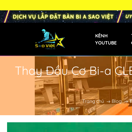
KÊNH
YOUTUBE
Thay Đầu Cơ Bi-a CL
Bàn Bi-a Phăng
Bàn Bida Phăng 
Bàn Bi-a Gia Đìn
Trang chủ
Blog
T
Bàn Bi-a Mini
Bàn Bi-a Trẻ Em
Bàn Bi-a Liên D