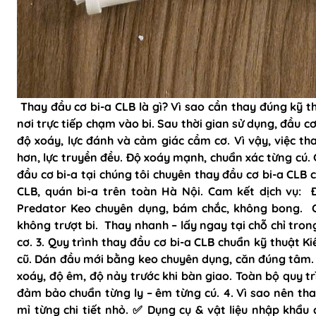
Thay đầu cơ bi-a CLB là gì? Vì sao cần thay đúng kỹ t
nơi trực tiếp chạm vào bi. Sau thời gian sử dụng, đầu 
độ xoáy, lực đánh và cảm giác cầm cơ. Vì vậy, việc th
hơn, lực truyền đều. Độ xoáy mạnh, chuẩn xác từng cú. G
đầu cơ bi-a tại chúng tôi chuyên thay đầu cơ bi-a CLB 
CLB, quán bi-a trên toàn Hà Nội. Cam kết dịch vụ: Đầ
Predator Keo chuyên dụng, bám chắc, không bong. C
không trượt bi. Thay nhanh – lấy ngay tại chỗ chỉ tron
cơ. 3. Quy trình thay đầu cơ bi-a CLB chuẩn kỹ thuật K
cũ. Dán đầu mới bằng keo chuyên dụng, căn đúng tâm. Ép
xoáy, độ êm, độ nảy trước khi bàn giao. Toàn bộ quy tr
đảm bảo chuẩn từng ly – êm từng cú. 4. Vì sao nên thay
mỉ từng chi tiết nhỏ. ✅ Dụng cụ & vật liệu nhập khẩu 