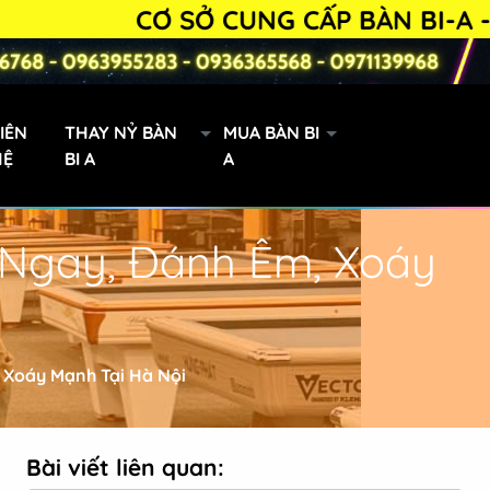
CƠ SỞ CUNG CẤP BÀN BI-A - PHỤ KI
IÊN
THAY NỶ BÀN
MUA BÀN BI
HỆ
BI A
A
 Ngay, Đánh Êm, Xoáy
Bàn Bi-a 9019 lướt
 Xoáy Mạnh Tại Hà Nội
Bài viết liên quan: