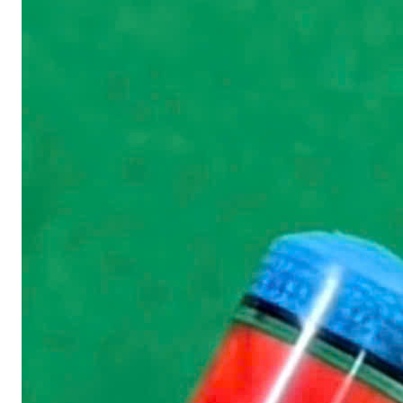
Bàn Bi-a Drago
Bàn Bi-a Thi Đấu
Vải nỉ trải bàn B
Quấn chỉ cơ bid
Bo đầu cơ bida
Bọc da cơ bida
Phụ kiện BiDa
Găng tay Bida
Băng Cao Su
Bóng Bi A
Nơ Bi A