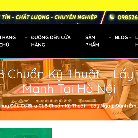
TRANG
ĐƯỜNG ĐẾN CỬA
SẢN
BLOG
L
CHỦ
HÀNG
PHẨM
B Chuẩn Kỹ Thuật – Lấy
Gậy bi a xách tay
Mạnh Tại Hà Nội
Mini
Cơ Bida Predator
h
Gậy Fury
hay Đầu Cơ Bi-a CLB Chuẩn Kỹ Thuật – Lấy Ngay, Đánh Êm,
oanh