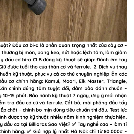
huật? Đầu cơ bi-a là phần quan trọng nhất của cây cơ –
cơ thường bị mòn, bong keo, nứt hoặc lệch tâm, làm giảm
ay đầu cơ bi-a CLB đúng kỹ thuật sẽ giúp: Đánh êm tay
iữ được tuổi thọ của thân cơ và ferrule. 2. Dịch vụ thay
chuẩn kỹ thuật, phục vụ cả cơ thủ chuyên nghiệp lẫn các
u cơ chính hãng: Kamui, Moori, Elk Master, Triangle,
ăn chỉnh đúng tâm tuyệt đối, đảm bảo đánh chuẩn –
g 10–15 phút. Bảo hành kỹ thuật 7 ngày, ưng ý mới nhận
iểm tra đầu cơ cũ và ferrule. Cắt bỏ, mài phẳng đầu tẩy
 chặt – chỉnh bo mịn đúng tiêu chuẩn thi đấu. Test lực
ình được thợ kỹ thuật nhiều năm kinh nghiệm thực hiện,
 đầu cơ tại Billiards Sao Việt? ✅ Tay nghề cao – làm tỉ
chính hãng. ✅ Giá hợp lý nhất Hà Nội: chỉ từ 80.000đ –