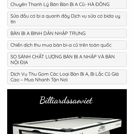
Chuyên Thanh Lý Bán Bàn Bi A Cũ- HÀ ĐÔNG
Sửa đầu cơ bi a quanh đây Dịch vụ sửa cơ bida uy
tín
BÀN BI A BINH DÂN NHẬP TRUNG
Chiến dịch thu mua bàn bi-a cũ trên toàn quốc
SO SÁNH CHẤT LƯỢNG BÀN BI A NHẬP VÀ BÀN
NỘI ĐỊA
Dịch Vụ Thu Gom Các Loại Bàn Bi A, Bi Lắc Cũ Giá
Cao – Mua Nhanh Tận Nơi