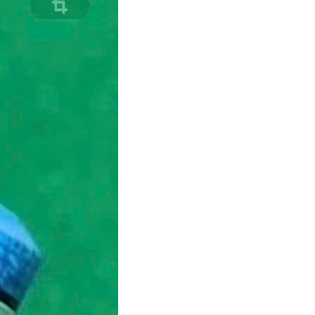
n
i-a
Bàn bi lắc văn phòng
a
Phụ kiện bàn bi lắc
Bàn bi lắc gia đình
Bàn bi lắc mini
Bàn bi lắc cũ