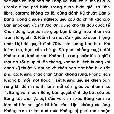
xác định rõ loại bàn phù hợp với nhu cầu: Bàn bi-a lỗ
(Pool): dùng phổ biến trong quán bida giải trí Bàn
libre, carom: không có lỗ, dùng đánh kỹ thuật Bàn 3
băng: dòng chuyên nghiệp, yêu cầu độ chính xác cao
Bàn snooker: kích thước lớn, dùng cho thi đấu quốc tế
Chọn đúng loại bàn sẽ giúp bạn không mua nhầm và
tránh lãng phí. 2. Kiểm tra mặt đá – yếu tố quan trọng
nhất Mặt đá quyết định 70% chất lượng bàn bi-a. Khi
kiểm tra, bạn cần chú ý: Đá phải phẳng tuyệt đối
Không nứt, không rạn Không bị cong hoặc lún ở giữa
Mặt đá tốt giúp bi lăn thẳng, không bị lệch hướng khi
đánh kỹ thuật. 3. Khung và chân bàn Một bàn bi-a tốt
phải có: Khung chắc chắn Chân không rung, không lệch
Không bị mối mọt hoặc rỉ sét Khung yếu sẽ khiến bàn
rung khi đánh mạnh, làm mất cảm giác và nhanh hư.
4. Băng và nỉ bàn Băng bàn quyết định độ bật của bi:
Băng tốt cho lực bật đều và chính xác Băng kém sẽ
làm bi bật sai góc Nỉ bàn cần: Mịn, không xù lông
Không trơn trượt quá mức Không bị phai màu hoặc