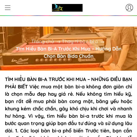
CƠ SỞ CUNG CẤP BÀN BI-A - PHỤ
Trang chủ
Thay nỉ bàn bi a
Tìm Hiểu Bàn Bi-A Trước Khi Mua – Hướng Dẫn
Chọn Bàn Bida Chuẩn
TÌM HIỂU BÀN BI-A TRƯỚC KHI MUA – NHỮNG ĐIỀU BẠN
PHẢI BIẾT Việc mua một bàn bi-a không đơn giản chỉ
là chọn mẫu đẹp hay giá rẻ. Nếu không tìm hiểu kỹ,
bạn rất dễ mua phải bàn cong mặt, băng yếu hoặc
khung kém chắc chắn, gây khó chịu khi chơi và nhanh
hư hỏng. Vì vậy, tìm hiểu bàn bi-a trước khi mua là
bước quan trọng giúp bạn đầu tư đúng và sử dụng lâu
dài. 1. Các loại bàn bi-a phổ biến Trước tiên, bạn cần