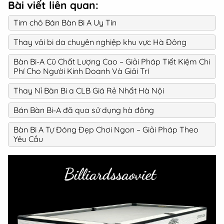
Bài viết liên quan:
Tim chô Bán Bàn Bi A Uy Tín
Thay vải bi da chuyên nghiệp khu vực Hà Đông
Bàn Bi-A Cũ Chất Lượng Cao – Giải Pháp Tiết Kiệm Chi
Phí Cho Người Kinh Doanh Và Giải Trí
Thay Nỉ Bàn Bi a CLB Giá Rẻ Nhất Hà Nội
Bán Bàn Bi-A đã qua sử dụng hà đông
Bàn Bi A Tự Đóng Đẹp Chơi Ngon – Giải Pháp Theo
Yêu Cầu