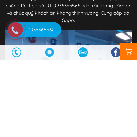
chúng tôi theo sô ĐT:0936365568 :Xin trân trọng cảm ơn
và chúc quý khách an khang thịnh vượng. Cung cấp bởi
Sapo.
0936365568