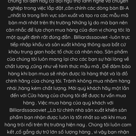
chúng tôi đến nay có đội ngũ thợ lành nghề và chuyên
nghiệp trong việc lắp đặt ,căn chỉnh các dòng bàn BI-A
,,,nhất là trong lĩnh vực sản xuất và tạo ra các mẫu mã
bàn mới nhât trên thị trường Những lý do mà bạn nên
cân nhắc để lựa chọn mua hàng của đơn vị chúng tôi: là
một quyết định rất đúng đắn . Billiardssaoviet -luôn trực
tiếp nhập khẩu và sản xuất không thông qua bất cứ
khâu trung gian hoặc tổ chức cá nhân nào. Sản phẩm
của chúng tôi luôn mang lại cho các bạn sự hài lòng về
chất lượng ,cũng như về hình thức mẫu mã , Để đảm bảo
hàng khi bạn mua sẽ nhận được là hàng thật và là đồ
chính hãng của chúng tôi. Tránh không mua nhầm hàng
nhái ,hàng kém chất lượng. Mời quý khách hãy một lần
đến với Cửa hàng của chúng tôi để được tư vấn mua
hàng . Việc mua hàng của quý khách với
Billiardssaaoviet ,,,Là từ chính nhà sản xuất khiến sản
phẩm bạn nhận được luôn là tốt nhất so với khi mua
hàng trôi nổi trên thị trường hiện nay . Chúng tôi luôn cam
kết ,cố gắng dự trữ lớn số lượng hàng , vì vậy bạn nhận