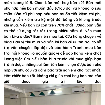
mòn loang lổ 5. Chọn bàn mới hay bàn cũ? Bàn mới
phù hợp nếu bạn muốn đầu tư lâu dài và không lo sửa
chữa. Bàn cũ phù hợp nếu bạn muốn tiết kiệm chi phí,
nhưng cần kiểm tra kỹ mặt đá, băng và khung trước
khi mua. Nếu bàn cũ còn trên 70% chất lượng, bạn vẫn
có thể sử dụng rất tốt trong nhiều năm. 6. Nên mua
bàn bi-a ở đâu? Bạn nên mua tại: Cửa hàng chuyên về
bida Đơn vị thu mua và bán lại bàn cũ uy tín Nơi có hỗ
trợ vận chuyển, lắp đặt và bảo hành Tránh mua bàn
trôi nổi không rõ nguồn gốc vì dễ gặp hàng kém chất
lượng.Việc tìm hiểu bàn bi-a trước khi mua giúp bạn
tránh được những sai lầm tốn kém, chọn được bàn phù
hợp với nhu cầu và đảm bảo trải nghiệm chơi tốt nhất.
Một chiếc bàn tốt không chỉ giúp chơi hay hơn mà còn
giữ được giá trị lâu dài.