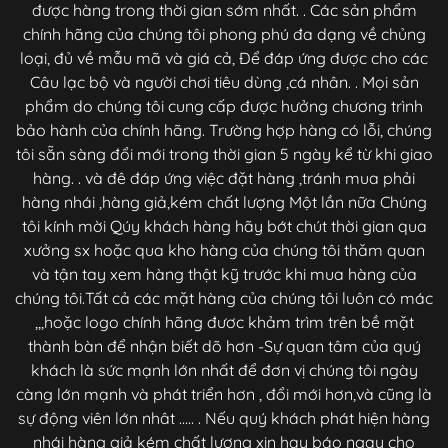
được hàng trong thời gian sớm nhất. . Các sản phẩm
chính hãng của chúng tôi phong phú đa dạng về chủng
loại, đủ về mẫu mã và giá cả, Để đáp ứng được cho các
Câu lạc bộ và người chơi tiêu dùng ,cá nhân. . Mọi sản
phẩm do chúng tôi cung cấp được hưởng chương trình
bảo hành của chính hãng. Trường hợp hàng có lỗi, chúng
tôi sẵn sàng đổi mới trong thời gian 5 ngày kể từ khi giao
hàng. . và đê đáp ứng việc đặt hàng ,tránh mua phải
hàng nhái ,hàng giả,kém chất lượng Một lần nữa Chúng
tôi kính mời Qúy khách hàng hãy bớt chút thời gian qua
xưởng sx hoặc qua kho hàng của chúng tôi thăm quan
và tận tay xem hàng thật kỹ trước khi mua hàng của
chúng tôi.Tất cả các mặt hàng của chúng tôi luôn có mác
,,,hoặc logo chính hãng đươc khảm trìm trên bề mặt
thành bàn để nhận biết dõ hơn -Sự quan tâm của quý
khách là sức mạnh lớn nhất để đơn vị chúng tôi ngày
càng lớn mạnh và phát triển hơn , đổi mới hơn,và cũng là
sự động viên lớn nhât ..... . Nếu quý khách phát hiện hàng
nhái hàng giả kém chất lượng xin hay báo ngay cho