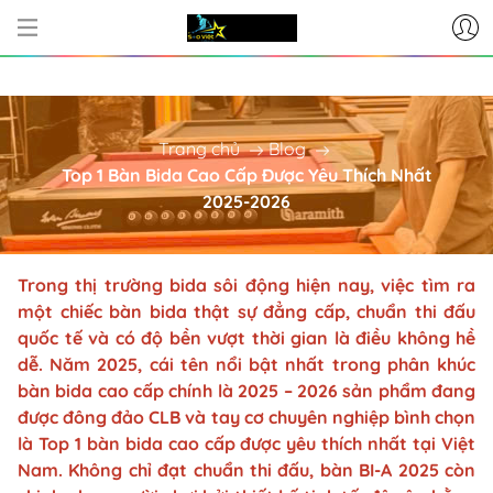
CƠ SỞ CUNG CẤP BÀN BI-A - PHỤ 
Trang chủ
Blog
Top 1 Bàn Bida Cao Cấp Được Yêu Thích Nhất
2025-2026
Trong thị trường bida sôi động hiện nay, việc tìm ra
một chiếc bàn bida thật sự đẳng cấp, chuẩn thi đấu
quốc tế và có độ bền vượt thời gian là điều không hề
dễ. Năm 2025, cái tên nổi bật nhất trong phân khúc
bàn bida cao cấp chính là 2025 – 2026 sản phẩm đang
được đông đảo CLB và tay cơ chuyên nghiệp bình chọn
là Top 1 bàn bida cao cấp được yêu thích nhất tại Việt
Nam. Không chỉ đạt chuẩn thi đấu, bàn BI-A 2025 còn