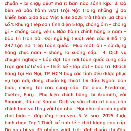
chuẩn – bi chạy đều” mà ít bàn nào sánh kịp. 3. Độ
bền và bảo hành vượt trội Một trong những lý do
khiến bàn bida Sao Việt Elite 2025 trở thành lựa chọn
số 1: Khung thép sơn tĩnh điện 5 lớp, chống ẩm – chống
gỉ – chống cong vênh. Bảo hành chính hãng 5 năm –
bảo trì trọn đời. Đội ngũ kỹ thuật viên của Bilhỗ trợ
247 tận nơi trên toàn quốc. Mua một lần – sử dụng
hàng chục năm – không lo xuống cấp. 4. Dịch vụ
chuyên nghiệp – Lắp đặt tận nơi toàn quốc cung cấp
trọn gói từ tư vấn – thiết kế – lắp đặt – bảo trì. Khách
hàng tại Hà Nội, TP. HCM hay các tỉnh đều được phục
vụ tận nơi, đúng chuẩn kỹ thuật thi đấu. Ngoài bàn
bida, chúng tôi còn cung cấp: Cơ bida Predator,
Cuetec, Fury… Phụ kiện chính hãng: bi Aramith, vải
Simonis, đầu cơ Kamui. Dịch vụ sửa chữa cơ bida, cân
chỉnh bàn và thay vải tận nhà. Mọi nhu cầu của người
chơi bida – đáp ứng trọn vẹn. 5. Vì sao 2025 được
bình chọn Top 1 Thiết kế tinh tế – chất lượng cao cấp.
Độ nảy bi và độ phẳng vượt trội, đạt chuẩn thi đấu.