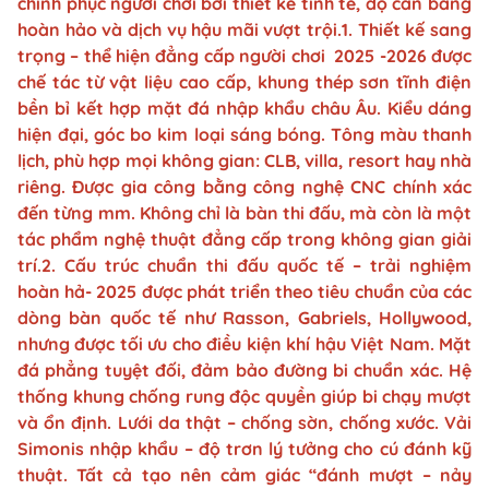
chinh phục người chơi bởi thiết kế tinh tế, độ cân bằng
hoàn hảo và dịch vụ hậu mãi vượt trội.1. Thiết kế sang
trọng – thể hiện đẳng cấp người chơi 2025 -2026 được
chế tác từ vật liệu cao cấp, khung thép sơn tĩnh điện
bền bỉ kết hợp mặt đá nhập khẩu châu Âu. Kiểu dáng
hiện đại, góc bo kim loại sáng bóng. Tông màu thanh
lịch, phù hợp mọi không gian: CLB, villa, resort hay nhà
riêng. Được gia công bằng công nghệ CNC chính xác
đến từng mm. Không chỉ là bàn thi đấu, mà còn là một
tác phẩm nghệ thuật đẳng cấp trong không gian giải
trí.2. Cấu trúc chuẩn thi đấu quốc tế – trải nghiệm
hoàn hả- 2025 được phát triển theo tiêu chuẩn của các
dòng bàn quốc tế như Rasson, Gabriels, Hollywood,
nhưng được tối ưu cho điều kiện khí hậu Việt Nam. Mặt
đá phẳng tuyệt đối, đảm bảo đường bi chuẩn xác. Hệ
thống khung chống rung độc quyền giúp bi chạy mượt
và ổn định. Lưới da thật – chống sờn, chống xước. Vải
Simonis nhập khẩu – độ trơn lý tưởng cho cú đánh kỹ
thuật. Tất cả tạo nên cảm giác “đánh mượt – nảy