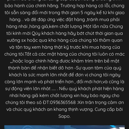
bảo hành của chính hãng. Trường hợp hàng có lỗi, chúng
tôi sẵn sàng đổi mới trong thời gian 5 ngày kể từ khi giao
hàng. . và đê đáp ứng việc đặt hàng ,tránh mua phải
hàng nhái ,hàng giả,kém chất lượng Một lần nữa Chúng
tôi kính mời Qúy khách hàng hãy bớt chút thời gian qua
xưởng sx hoặc qua kho hàng của chúng tôi thăm quan
và tận tay xem hàng thật kỹ trước khi mua hàng của
chúng tôi.Tất cả các mặt hàng của chúng tôi luôn có mác
,,,hoặc logo chính hãng đươc khảm trìm trên bề mặt
thành bàn để nhận biết dõ hơn -Sự quan tâm của quý
khách là sức mạnh lớn nhất để đơn vị chúng tôi ngày
càng lớn mạnh và phát triển hơn , đổi mới hơn,và cũng là
sự động viên lớn nhât ..... . Nếu quý khách phát hiện hàng
nhái hàng giả kém chất lượng xin hay báo ngay cho
chúng tôi theo sô ĐT:0936365568 :Xin trân trọng cảm ơn
và chúc quý khách an khang thịnh vượng. Cung cấp bởi
Sapo.