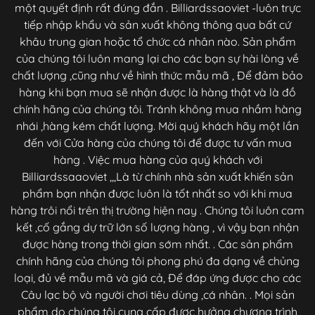
một quyết định rất đúng đắn . Billiardssaoviet -luôn trực
tiếp nhập khẩu và sản xuất không thông qua bất cứ
khâu trung gian hoặc tổ chức cá nhân nào. Sản phẩm
của chúng tôi luôn mang lại cho các bạn sự hài lòng về
chất lượng ,cũng như về hình thức mẫu mã , Để đảm bảo
hàng khi bạn mua sẽ nhận được là hàng thật và là đồ
chính hãng của chúng tôi. Tránh không mua nhầm hàng
nhái ,hàng kém chất lượng. Mời quý khách hãy một lần
đến với Cửa hàng của chúng tôi để được tư vấn mua
hàng . Việc mua hàng của quý khách với
Billiardssaaoviet ,,,Là từ chính nhà sản xuất khiến sản
phẩm bạn nhận được luôn là tốt nhất so với khi mua
hàng trôi nổi trên thị trường hiện nay . Chúng tôi luôn cam
kết ,cố gắng dự trữ lớn số lượng hàng , vì vậy bạn nhận
được hàng trong thời gian sớm nhất. . Các sản phẩm
chính hãng của chúng tôi phong phú đa dạng về chủng
loại, đủ về mẫu mã và giá cả, Để đáp ứng được cho các
Câu lạc bộ và người chơi tiêu dùng ,cá nhân. . Mọi sản
phẩm do chúng tôi cung cấp được hưởng chương trình