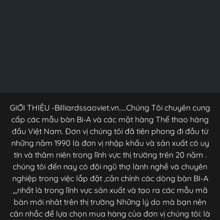
GIỚI THIỆU -Billiardssaoviet.vn.....Chúng Tôi chuyên cung
cấp các mẫu bàn Bi-A và các mặt hàng Thể thao hàng
đầu Việt Nam. Đơn vị chúng tôi đã tiên phong đi đầu từ
những năm 1990 là đơn vị nhập khẩu và sản xuất có uy
tín và thâm niên trong lĩnh vực thị trường trên 20 năm .
chúng tôi đến nay có đội ngũ thợ lành nghề và chuyên
nghiệp trong việc lắp đặt ,căn chỉnh các dòng bàn BI-A
,,,nhất là trong lĩnh vực sản xuất và tạo ra các mẫu mã
bàn mới nhât trên thị trường Những lý do mà bạn nên
cân nhắc để lựa chọn mua hàng của đơn vị chúng tôi: là