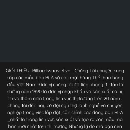
GIỚI THIỆU -Billiardssaoviet.vn.....Chúng Tôi chuyên cung
cấp các mẫu bàn Bi-A và các mặt hàng Thể thao hàng
đầu Việt Nam. Đơn vị chúng tôi đã tiên phong đi đầu từ
những năm 1990 là đơn vị nhập khẩu và sản xuất có uy
tín và thâm niên trong lĩnh vực thị trường trên 20 năm .
chúng tôi đến nay có đội ngũ thợ lành nghề và chuyên
nghiệp trong việc lắp đặt ,căn chỉnh các dòng bàn BI-A
,,,nhất là trong lĩnh vực sản xuất và tạo ra các mẫu mã
bàn mới nhât trên thị trường Những lý do mà bạn nên