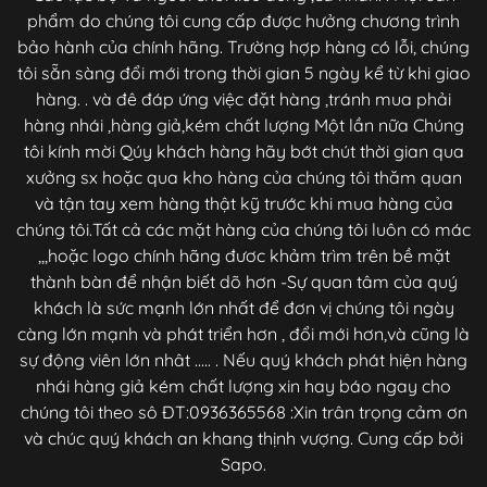
phẩm do chúng tôi cung cấp được hưởng chương trình
bảo hành của chính hãng. Trường hợp hàng có lỗi, chúng
tôi sẵn sàng đổi mới trong thời gian 5 ngày kể từ khi giao
hàng. . và đê đáp ứng việc đặt hàng ,tránh mua phải
hàng nhái ,hàng giả,kém chất lượng Một lần nữa Chúng
tôi kính mời Qúy khách hàng hãy bớt chút thời gian qua
xưởng sx hoặc qua kho hàng của chúng tôi thăm quan
và tận tay xem hàng thật kỹ trước khi mua hàng của
chúng tôi.Tất cả các mặt hàng của chúng tôi luôn có mác
,,,hoặc logo chính hãng đươc khảm trìm trên bề mặt
thành bàn để nhận biết dõ hơn -Sự quan tâm của quý
khách là sức mạnh lớn nhất để đơn vị chúng tôi ngày
càng lớn mạnh và phát triển hơn , đổi mới hơn,và cũng là
sự động viên lớn nhât ..... . Nếu quý khách phát hiện hàng
nhái hàng giả kém chất lượng xin hay báo ngay cho
chúng tôi theo sô ĐT:0936365568 :Xin trân trọng cảm ơn
và chúc quý khách an khang thịnh vượng. Cung cấp bởi
Sapo.