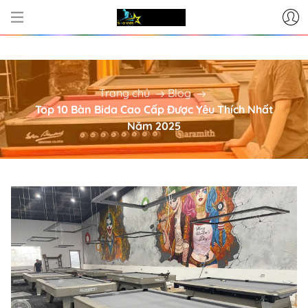
SỞ CUNG CẤP BÀN BI-A - PHỤ KIỆN BI
Trang chủ
Blog
Top 10 Bàn Bida Cao Cấp Được Yêu Thích Nhất
Năm 2025