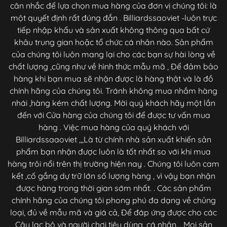
cân nhắc để lựa chọn mua hàng của đơn vị chúng tôi: là
một quyết định rất đúng đắn . Billiardssaoviet -luôn trực
tiếp nhập khẩu và sản xuất không thông qua bất cứ
khâu trung gian hoặc tổ chức cá nhân nào. Sản phẩm
của chúng tôi luôn mang lại cho các bạn sự hài lòng về
chất lượng ,cũng như về hình thức mẫu mã , Để đảm bảo
hàng khi bạn mua sẽ nhận được là hàng thật và là đồ
chính hãng của chúng tôi. Tránh không mua nhầm hàng
nhái ,hàng kém chất lượng. Mời quý khách hãy một lần
đến với Cửa hàng của chúng tôi để được tư vấn mua
hàng . Việc mua hàng của quý khách với
Billiardssaaoviet ,,,Là từ chính nhà sản xuất khiến sản
phẩm bạn nhận được luôn là tốt nhất so với khi mua
hàng trôi nổi trên thị trường hiện nay . Chúng tôi luôn cam
kết ,cố gắng dự trữ lớn số lượng hàng , vì vậy bạn nhận
được hàng trong thời gian sớm nhất. . Các sản phẩm
chính hãng của chúng tôi phong phú đa dạng về chủng
loại, đủ về mẫu mã và giá cả, Để đáp ứng được cho các
Câu lạc bộ và người chơi tiêu dùng ,cá nhân. . Mọi sản