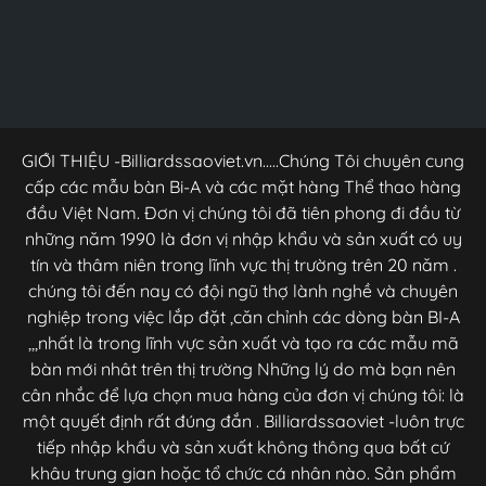
GIỚI THIỆU -Billiardssaoviet.vn.....Chúng Tôi chuyên cung
cấp các mẫu bàn Bi-A và các mặt hàng Thể thao hàng
đầu Việt Nam. Đơn vị chúng tôi đã tiên phong đi đầu từ
những năm 1990 là đơn vị nhập khẩu và sản xuất có uy
tín và thâm niên trong lĩnh vực thị trường trên 20 năm .
chúng tôi đến nay có đội ngũ thợ lành nghề và chuyên
nghiệp trong việc lắp đặt ,căn chỉnh các dòng bàn BI-A
,,,nhất là trong lĩnh vực sản xuất và tạo ra các mẫu mã
bàn mới nhât trên thị trường Những lý do mà bạn nên
cân nhắc để lựa chọn mua hàng của đơn vị chúng tôi: là
một quyết định rất đúng đắn . Billiardssaoviet -luôn trực
tiếp nhập khẩu và sản xuất không thông qua bất cứ
khâu trung gian hoặc tổ chức cá nhân nào. Sản phẩm