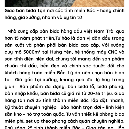
Giao bàn bida tận nơi các tỉnh miền Bắc – hàng chính
hãng, giá xưởng, nhanh và uy tín từ
Nhà cung cấp bàn bida hàng đầu Việt Nam Trải qua
hơn 15 năm phát triển,Tự hào là đơn vị dẫn đầu trong
sản xuất và phân phối bàn bida cao cấp. Với xưởng
quy mô 5000m² tại Hưng Yên, hệ thống máy CNC và
sơn tĩnh điện hiện đại, chúng tôi mang đến sản phẩm
chuẩn thi đấu, bền đẹp và chính xác tuyệt đối cho
khách hàng toàn miền Bắc. Lý do nên chọn bàn bida
tại Giá gốc tại xưởng, không qua đại lý hay trung
gian. Sản phẩm đa dạng: bàn bida lỗ, bida phăng,
bàn nhập khẩu, bàn bida cũ giá rẻ từ 20–35 triệu. Giao
hàng tận nơi 25 tỉnh thành miền Bắc, lắp đặt nhanh,
kỹ thuật chuyên nghiệp. Bảo hành trọn đời – linh kiện
sẵn kho – hỗ trợ toàn quốc. Tư vấn thiết kế phòng bida
miễn phí, set up theo phong cách quán chuyên nghiệp.
Phủ sóng 25 tỉnh thành miền Bắc – Giao tận nơi, lắp