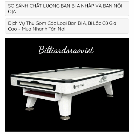
SO SÁNH CHẤT LƯỢNG BÀN BI A NHẬP VÀ BÀN NỘI
ĐỊA
Dịch Vụ Thu Gom Các Loại Bàn Bi A, Bi Lắc Cũ Giá
Cao – Mua Nhanh Tận Nơi