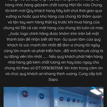
hàng nhái ,hàng giả,kém chất lượng Một lần nữa Chúng
tôi kính mời Qúy khách hàng hãy bớt chút thời gian qua
xưởng sx hoặc qua kho hàng của chúng tôi thăm quan
và tận tay xem hàng thật kỹ trước khi mua hàng của
chúng tôi.Tất cả các mặt hàng của chúng tôi luôn có mác
,,,hoặc logo chính hãng đươc khảm trìm trên bề mặt
thành bàn để nhận biết dõ hơn -Sự quan tâm của quý
khách là sức mạnh lớn nhất để đơn vị chúng tôi ngày
càng lớn mạnh và phát triển hơn , đổi mới hơn,và cũng là
sự động viên lớn nhât ..... . Nếu quý khách phát hiện hàng
nhái hàng giả kém chất lượng xin hay báo ngay cho
chúng tôi theo sô ĐT:0936365568 :Xin trân trọng cảm ơn
và chúc quý khách an khang thịnh vượng. Cung cấp bởi
Sapo.