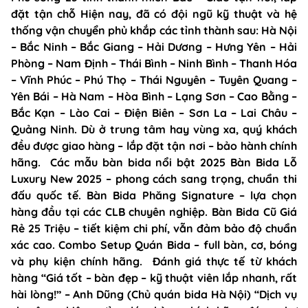
đặt tận chỗ Hiện nay, đã có đội ngũ kỹ thuật và hệ
thống vận chuyển phủ khắp các tỉnh thành sau: Hà Nội
– Bắc Ninh – Bắc Giang – Hải Dương – Hưng Yên – Hải
Phòng – Nam Định – Thái Bình – Ninh Bình – Thanh Hóa
– Vĩnh Phúc – Phú Thọ – Thái Nguyên – Tuyên Quang –
Yên Bái – Hà Nam – Hòa Bình – Lạng Sơn – Cao Bằng –
Bắc Kạn – Lào Cai – Điện Biên – Sơn La – Lai Châu –
Quảng Ninh. Dù ở trung tâm hay vùng xa, quý khách
đều được giao hàng – lắp đặt tận nơi – bảo hành chính
hãng. Các mẫu bàn bida nổi bật 2025 Bàn Bida Lỗ
Luxury New 2025 – phong cách sang trọng, chuẩn thi
đấu quốc tế. Bàn Bida Phăng Signature – lựa chọn
hàng đầu tại các CLB chuyên nghiệp. Bàn Bida Cũ Giá
Rẻ 25 Triệu – tiết kiệm chi phí, vẫn đảm bảo độ chuẩn
xác cao. Combo Setup Quán Bida – full bàn, cơ, bóng
và phụ kiện chính hãng. Đánh giá thực tế từ khách
hàng “Giá tốt – bàn đẹp – kỹ thuật viên lắp nhanh, rất
hài lòng!” – Anh Dũng (Chủ quán bida Hà Nội) “Dịch vụ