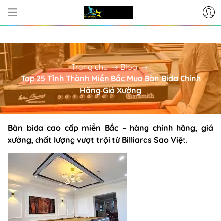
CƠ SỞ CUNG CẤP BÀN BI-A - PHỤ K
Trang chủ
Blog
Top 25 Tỉnh Thành Miền Bắc Mua Bàn Bida Chính
Hãng Giá Xưởng
Bàn bida cao cấp miền Bắc – hàng chính hãng, giá
xưởng, chất lượng vượt trội từ Billiards Sao Việt.