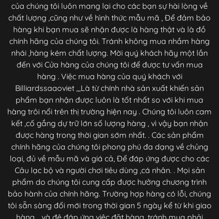
của chúng tôi luôn mang lại cho các bạn sự hài lòng về
chất lượng ,cũng như về hình thức mẫu mã , Để đảm bảo
hàng khi bạn mua sẽ nhận được là hàng thật và là đồ
chính hãng của chúng tôi. Tránh không mua nhầm hàng
nhái ,hàng kém chất lượng. Mời quý khách hãy một lần
đến với Cửa hàng của chúng tôi để được tư vấn mua
hàng . Việc mua hàng của quý khách với
Billiardssaaoviet ,,,Là từ chính nhà sản xuất khiến sản
phẩm bạn nhận được luôn là tốt nhất so với khi mua
hàng trôi nổi trên thị trường hiện nay . Chúng tôi luôn cam
kết ,cố gắng dự trữ lớn số lượng hàng , vì vậy bạn nhận
được hàng trong thời gian sớm nhất. . Các sản phẩm
chính hãng của chúng tôi phong phú đa dạng về chủng
loại, đủ về mẫu mã và giá cả, Để đáp ứng được cho các
Câu lạc bộ và người chơi tiêu dùng ,cá nhân. . Mọi sản
phẩm do chúng tôi cung cấp được hưởng chương trình
bảo hành của chính hãng. Trường hợp hàng có lỗi, chúng
tôi sẵn sàng đổi mới trong thời gian 5 ngày kể từ khi giao
hàng. . và đê đáp ứng việc đặt hàng ,tránh mua phải