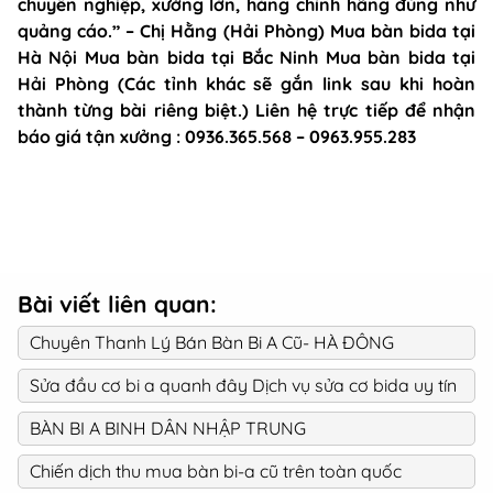
chuyên nghiệp, xưởng lớn, hàng chính hãng đúng như
quảng cáo.” – Chị Hằng (Hải Phòng) Mua bàn bida tại
Hà Nội Mua bàn bida tại Bắc Ninh Mua bàn bida tại
Hải Phòng (Các tỉnh khác sẽ gắn link sau khi hoàn
thành từng bài riêng biệt.) Liên hệ trực tiếp để nhận
báo giá tận xưởng : 0936.365.568 – 0963.955.283
Bài viết liên quan:
Chuyên Thanh Lý Bán Bàn Bi A Cũ- HÀ ĐÔNG
Sửa đầu cơ bi a quanh đây Dịch vụ sửa cơ bida uy tín
BÀN BI A BINH DÂN NHẬP TRUNG
Chiến dịch thu mua bàn bi-a cũ trên toàn quốc