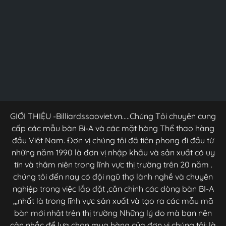
GIỚI THIỆU -Billiardssaoviet.vn.....Chúng Tôi chuyên cung
cấp các mẫu bàn Bi-A và các mặt hàng Thể thao hàng
đầu Việt Nam. Đơn vị chúng tôi đã tiên phong đi đầu từ
những năm 1990 là đơn vị nhập khẩu và sản xuất có uy
tín và thâm niên trong lĩnh vực thị trường trên 20 năm .
chúng tôi đến nay có đội ngũ thợ lành nghề và chuyên
nghiệp trong việc lắp đặt ,căn chỉnh các dòng bàn BI-A
,,,nhất là trong lĩnh vực sản xuất và tạo ra các mẫu mã
bàn mới nhât trên thị trường Những lý do mà bạn nên
cân nhắc để lựa chọn mua hàng của đơn vị chúng tôi: là