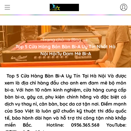
CƠ SỞ CUNG CẤP BÀN BI-A - PH
Trang chủ
Blog
Top 5 Cửa Hàng Bán Bàn Bi-A Uy Tín Nhất Hà
Nội HộiTụ Đam Mê Bi-A
Top 5 Cửa Hàng Bàn Bi-A Uy Tín Tại Hà Nội Và được
xem là địa chỉ hàng đầu cho anh em đam mê bộ môn
bi-a. Với hơn 10 năm kinh nghiệm, cửa hàng cung cấp
bàn bi-a, gậy cơ, phụ kiện chính hãng và đặc biệt có
dịch vụ thay nỉ, cân bàn, bọc da cơ tận nơi. Điểm mạnh
của Sao Việt là luôn giữ chuẩn kỹ thuật thi đấu quốc
tế, bảo hành dài hạn và hỗ trợ thi công tận nhà khắp
miền Bắc. Hotline: 0936.365.568 YouTube: