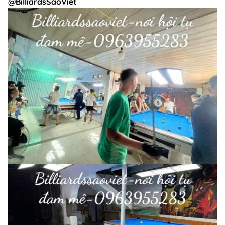
@BilliardsSaoViet