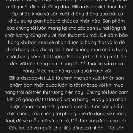
một quyết định rất đúng đắn . Billiardssaoviet -luôn trực
tiếp nhập khẩu và sản xuất không thông qua bất cứ
khâu trung gian hoặc tổ chức cá nhân nào. Sản phẩm
của chúng tôi luôn mang lại cho các bạn sự hài lòng về
chất lượng ,cũng như về hình thức mẫu mã , Để đảm bảo
hàng khi bạn mua sẽ nhận được là hàng thật và là đồ
chính hãng của chúng tôi. Tránh không mua nhầm hàng
nhái ,hàng kém chất lượng. Mời quý khách hãy một lần
đến với Cửa hàng của chúng tôi để được tư vấn mua
hàng . Việc mua hàng của quý khách với
Billiardssaaoviet ,,,Là từ chính nhà sản xuất khiến sản
phẩm bạn nhận được luôn là tốt nhất so với khi mua
hàng trôi nổi trên thị trường hiện nay . Chúng tôi luôn cam
kết ,cố gắng dự trữ lớn số lượng hàng , vì vậy bạn nhận
được hàng trong thời gian sớm nhất. . Các sản phẩm
chính hãng của chúng tôi phong phú đa dạng về chủng
loại, đủ về mẫu mã và giá cả, Để đáp ứng được cho các
Câu lạc bộ và người chơi tiêu dùng ,cá nhân. . Mọi sản