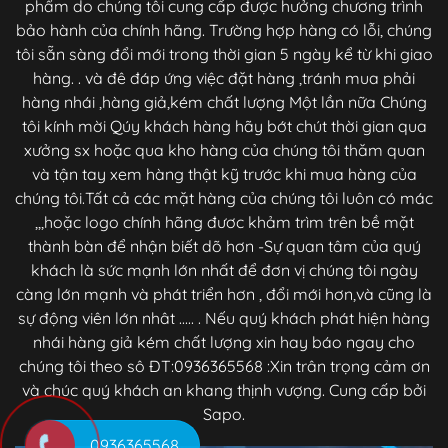
phẩm do chúng tôi cung cấp được hưởng chương trình
bảo hành của chính hãng. Trường hợp hàng có lỗi, chúng
tôi sẵn sàng đổi mới trong thời gian 5 ngày kể từ khi giao
hàng. . và đê đáp ứng việc đặt hàng ,tránh mua phải
hàng nhái ,hàng giả,kém chất lượng Một lần nữa Chúng
tôi kính mời Qúy khách hàng hãy bớt chút thời gian qua
xưởng sx hoặc qua kho hàng của chúng tôi thăm quan
và tận tay xem hàng thật kỹ trước khi mua hàng của
chúng tôi.Tất cả các mặt hàng của chúng tôi luôn có mác
,,,hoặc logo chính hãng đươc khảm trìm trên bề mặt
thành bàn để nhận biết dõ hơn -Sự quan tâm của quý
khách là sức mạnh lớn nhất để đơn vị chúng tôi ngày
càng lớn mạnh và phát triển hơn , đổi mới hơn,và cũng là
sự động viên lớn nhât ..... . Nếu quý khách phát hiện hàng
nhái hàng giả kém chất lượng xin hay báo ngay cho
chúng tôi theo sô ĐT:0936365568 :Xin trân trọng cảm ơn
và chúc quý khách an khang thịnh vượng. Cung cấp bởi
Sapo.
0936365568